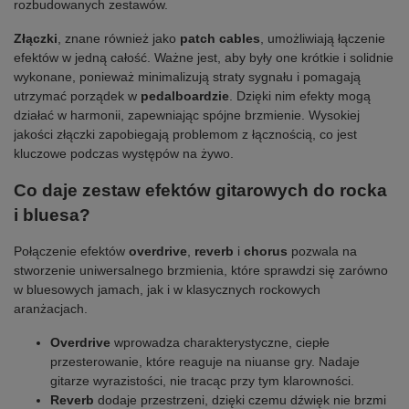
rozbudowanych zestawów.
Złączki
, znane również jako
patch cables
, umożliwiają łączenie
efektów w jedną całość. Ważne jest, aby były one krótkie i solidnie
wykonane, ponieważ minimalizują straty sygnału i pomagają
utrzymać porządek w
pedalboardzie
. Dzięki nim efekty mogą
działać w harmonii, zapewniając spójne brzmienie. Wysokiej
jakości złączki zapobiegają problemom z łącznością, co jest
kluczowe podczas występów na żywo.
Co daje zestaw efektów gitarowych do rocka
i bluesa?
Połączenie efektów
overdrive
,
reverb
i
chorus
pozwala na
stworzenie uniwersalnego brzmienia, które sprawdzi się zarówno
w bluesowych jamach, jak i w klasycznych rockowych
aranżacjach.
Overdrive
wprowadza charakterystyczne, ciepłe
przesterowanie, które reaguje na niuanse gry. Nadaje
gitarze wyrazistości, nie tracąc przy tym klarowności.
Reverb
dodaje przestrzeni, dzięki czemu dźwięk nie brzmi