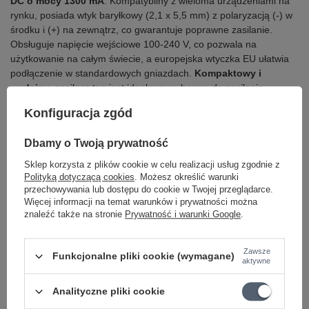
DC o mocy 1300 mA
. Kompatybilny z wieloma urządzeniami na
rynku, posiada wtyk baryłkowy (2,1 x 5,5 mm) z polaryzacją (-) w
środku i (+) na zewnątrz, co gwarantuje poprawne zasilanie.
Obsługuje napięcie wejściowe 100-240 V, co pozwala na
użytkowanie na całym świecie, a europejska wtyczka EU ułatwia
podłączenie w standardowych gniazdach.
Kompaktowy i
wydajny
, zasilacz ten jest idealnym wyborem do zasilania
pedalboardów.
Konfiguracja zgód
Mocny Środek
Dbamy o Twoją prywatność
Sklep korzysta z plików cookie w celu realizacji usług zgodnie z
Polityką dotyczącą cookies
. Możesz określić warunki
przechowywania lub dostępu do cookie w Twojej przeglądarce.
Więcej informacji na temat warunków i prywatności można
znaleźć także na stronie
Prywatność i warunki Google
.
Zawsze
Funkcjonalne pliki cookie (wymagane)
aktywne
Analityczne pliki cookie