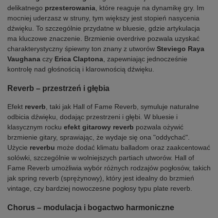
delikatnego
przesterowania
, które reaguje na dynamikę gry. Im
mocniej uderzasz w struny, tym większy jest stopień nasycenia
dźwięku. To szczególnie przydatne w bluesie, gdzie artykulacja
ma kluczowe znaczenie. Brzmienie overdrive pozwala uzyskać
charakterystyczny śpiewny ton znany z utworów
Steviego Raya
Vaughana
czy
Erica Claptona
, zapewniając jednocześnie
kontrolę nad głośnością i klarownością dźwięku.
Reverb – przestrzeń i głębia
Efekt
reverb
, taki jak Hall of Fame Reverb, symuluje naturalne
odbicia dźwięku, dodając przestrzeni i głębi. W bluesie i
klasycznym rocku
efekt gitarowy reverb
pozwala ożywić
brzmienie gitary, sprawiając, że wydaje się ona "oddychać".
Użycie
reverbu
może dodać klimatu balladom oraz zaakcentować
solówki, szczególnie w wolniejszych partiach utworów. Hall of
Fame Reverb umożliwia wybór różnych rodzajów pogłosów, takich
jak spring reverb (sprężynowy), który jest idealny do brzmień
vintage, czy bardziej nowoczesne pogłosy typu plate reverb.
Chorus – modulacja i bogactwo harmoniczne