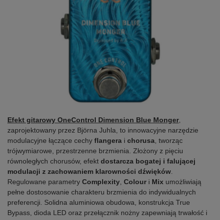
Efekt gitarowy OneControl Dimension Blue Monger
,
zaprojektowany przez Björna Juhla, to innowacyjne narzędzie
modulacyjne łączące cechy
flangera
i
chorusa
, tworząc
trójwymiarowe, przestrzenne brzmienia. Złożony z pięciu
równoległych chorusów, efekt
dostarcza bogatej i falującej
modulacji z zachowaniem klarowności dźwięków
.
Regulowane parametry
Complexity
,
Colour
i
Mix
umożliwiają
pełne dostosowanie charakteru brzmienia do indywidualnych
preferencji. Solidna aluminiowa obudowa, konstrukcja True
Bypass, dioda LED oraz przełącznik nożny zapewniają trwałość i