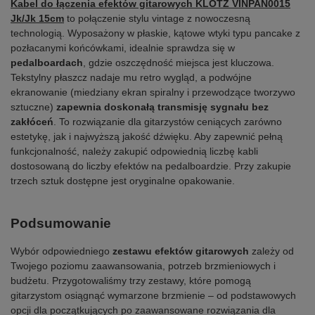
Kabel do łączenia efektów gitarowych KLOTZ VINPAN0015
Jk/Jk 15cm
to połączenie stylu vintage z nowoczesną
technologią. Wyposażony w płaskie, kątowe wtyki typu pancake z
pozłacanymi końcówkami, idealnie sprawdza się w
pedalboardach
, gdzie oszczędność miejsca jest kluczowa.
Tekstylny płaszcz nadaje mu retro wygląd, a podwójne
ekranowanie (miedziany ekran spiralny i przewodzące tworzywo
sztuczne)
zapewnia doskonałą transmisję sygnału bez
zakłóceń
. To rozwiązanie dla gitarzystów ceniących zarówno
estetykę, jak i najwyższą jakość dźwięku. Aby zapewnić pełną
funkcjonalność, należy zakupić odpowiednią liczbę kabli
dostosowaną do liczby efektów na pedalboardzie. Przy zakupie
trzech sztuk dostępne jest oryginalne opakowanie.
Podsumowanie
Wybór odpowiedniego
zestawu efektów gitarowych
zależy od
Twojego poziomu zaawansowania, potrzeb brzmieniowych i
budżetu. Przygotowaliśmy trzy zestawy, które pomogą
gitarzystom osiągnąć wymarzone brzmienie – od podstawowych
opcji dla początkujących po zaawansowane rozwiązania dla