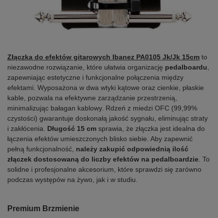
Złączka do efektów gitarowych Ibanez PA0105 Jk/Jk 15cm
to
niezawodne rozwiązanie, które ułatwia organizację
pedalboardu
,
zapewniając estetyczne i funkcjonalne połączenia między
efektami. Wyposażona w dwa wtyki kątowe oraz cienkie, płaskie
kable, pozwala na efektywne zarządzanie przestrzenią,
minimalizując bałagan kablowy. Rdzeń z miedzi OFC (99,99%
czystości) gwarantuje doskonałą jakość sygnału, eliminując straty
i zakłócenia.
Długość 15 cm
sprawia, że złączka jest idealna do
łączenia efektów umieszczonych blisko siebie. Aby zapewnić
pełną funkcjonalność,
należy zakupić odpowiednią ilość
złączek dostosowaną do liczby efektów na pedalboardzie
. To
solidne i profesjonalne akcesorium, które sprawdzi się zarówno
podczas występów na żywo, jak i w studiu.
Premium Brzmienie