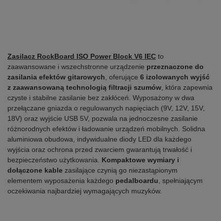
Zasilacz RockBoard ISO Power Block V6 IEC
to
zaawansowane i wszechstronne urządzenie
przeznaczone do
zasilania efektów gitarowych
, oferujące
6 izolowanych wyjść
z zaawansowaną technologią filtracji szumów
, która zapewnia
czyste i stabilne zasilanie bez zakłóceń. Wyposażony w dwa
przełączane gniazda o regulowanych napięciach (9V, 12V, 15V,
18V) oraz wyjście USB 5V, pozwala na jednoczesne zasilanie
różnorodnych efektów i ładowanie urządzeń mobilnych. Solidna
aluminiowa obudowa, indywidualne diody LED dla każdego
wyjścia oraz ochrona przed zwarciem gwarantują trwałość i
bezpieczeństwo użytkowania.
Kompaktowe wymiary i
dołączone kable
zasilające czynią go niezastąpionym
elementem wyposażenia każdego
pedalboardu
, spełniającym
oczekiwania najbardziej wymagających muzyków.