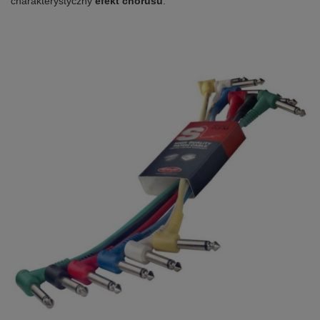
charakterystyczny
efekt chorusu
.