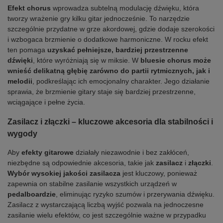
Efekt chorus
wprowadza subtelną modulację dźwięku, która
tworzy wrażenie gry kilku gitar jednocześnie. To narzędzie
szczególnie przydatne w grze akordowej, gdzie dodaje szerokości
i wzbogaca brzmienie o dodatkowe harmoniczne. W rocku efekt
ten pomaga
uzyskać pełniejsze, bardziej przestrzenne
dźwięki
, które wyróżniają się w miksie. W
bluesie chorus może
wnieść delikatną głębię zarówno do partii rytmicznych, jak i
melodii
, podkreślając ich emocjonalny charakter. Jego działanie
sprawia, że brzmienie gitary staje się bardziej przestrzenne,
wciągające i pełne życia.
Zasilacz i złączki – kluczowe akcesoria dla stabilności i
wygody
Aby
efekty gitarowe
działały niezawodnie i bez zakłóceń,
niezbędne są odpowiednie akcesoria, takie jak
zasilacz
i
złączki
.
Wybór wysokiej jakości zasilacza
jest kluczowy, ponieważ
zapewnia on stabilne zasilanie wszystkich urządzeń w
pedalboardzie
, eliminując ryzyko szumów i przerywania dźwięku.
Zasilacz z wystarczającą liczbą wyjść pozwala na jednoczesne
zasilanie wielu efektów, co jest szczególnie ważne w przypadku