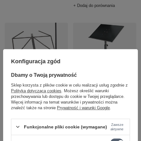
+ Dodaj do porównania
Konfiguracja zgód
OKAZJA
PROMOCJA
Dbamy o Twoją prywatność
Pulpit do nut ze
Pulpit do biurka
stalowym wysięgnikiem
studyjnego 12162 Tray
Sklep korzysta z plików cookie w celu realizacji usług zgodnie z
11505 König & Meyer
König & Meyer
Polityką dotyczącą cookies
. Możesz określić warunki
przechowywania lub dostępu do cookie w Twojej przeglądarce.
193,04 zł
282,05 zł
Więcej informacji na temat warunków i prywatności można
znaleźć także na stronie
Prywatność i warunki Google
.
Najniższa cena z 30 dni przed
Najniższa cena z 30 dni przed
obniżką:
171,60 zł
+12%
obniżką:
290,77 zł
-3%
Cena regularna:
199,00 zł
-3%
Zawsze
Funkcjonalne pliki cookie (wymagane)
+ Dodaj do porównania
aktywne
+ Dodaj do porównania