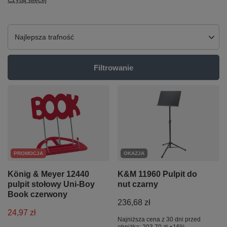
Zmień sortowanie
Najlepsza trafność
Filtrowanie
PROMOCJA
OKAZJA
König & Meyer 12440
K&M 11960 Pulpit do
pulpit stołowy Uni-Boy
nut czarny
Book czerwony
236,68 zł
24,97 zł
Najniższa cena z 30 dni przed
obniżką:
203,70 zł
+16%