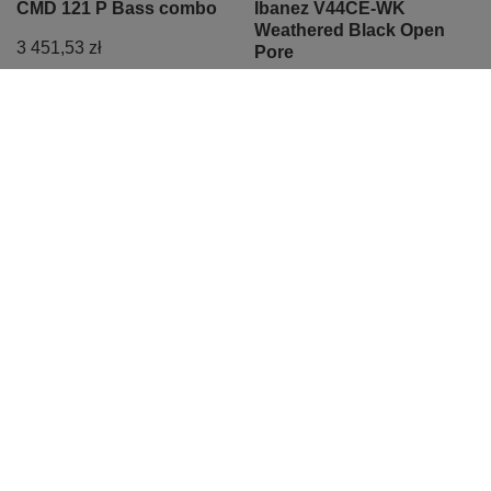
CMD 121 P Bass combo
Ibanez V44CE-WK
Weathered Black Open
3 451,53 zł
Pore
689,70 zł
Najniższa cena z 30 dni przed
obniżką:
1 424,99 zł
-51%
Cena regularna:
726,00 zł
-5%
PROMOCJA
Ukulele koncertowe
Tabulatury na
elektroakustyczne
harmonijkę ustną z
Ortega RFU11SE z
komentarzem - Szanty i
pokrowcem
piosenki żeglarskie