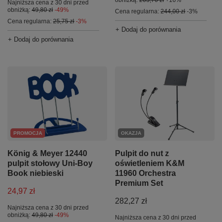
Najniższa cena z 30 dni przed
obniżką:
49,80 zł
-49%
Cena regularna:
244,00 zł
-3%
Cena regularna:
25,75 zł
-3%
+ Dodaj do porównania
+ Dodaj do porównania
PROMOCJA
OKAZJA
König & Meyer 12440
Pulpit do nut z
pulpit stołowy Uni-Boy
oświetleniem K&M
Book niebieski
11960 Orchestra
Premium Set
24,97 zł
282,27 zł
Najniższa cena z 30 dni przed
obniżką:
49,80 zł
-49%
Najniższa cena z 30 dni przed