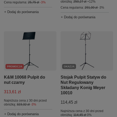
obniżką:
250,27 zł
+12%
Cena regularna:
25,75 zł
-3%
Cena regularna:
291,00 zł
-3%
+ Dodaj do porównania
+ Dodaj do porównania
OKAZJA
PROMOCJA
Stojak Pulpit Statyw do
K&M 10068 Pulpit do
Nut Regulowany
nut czarny
Składany Konig Meyer
313,61 zł
10010
Najniższa cena z 30 dni przed
114,45 zł
obniżką:
323,32 zł
-3%
Najniższa cena z 30 dni przed
+ Dodaj do porównania
obniżką:
114,45 zł
0%