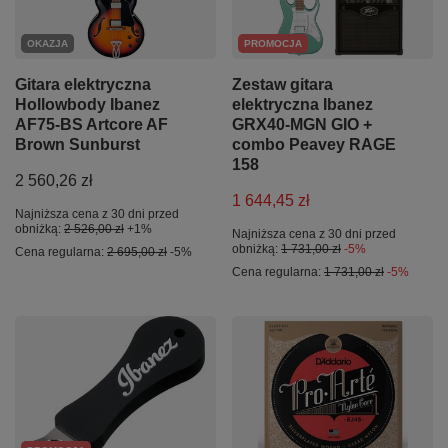
OKAZJA
PROMOCJA
Gitara elektryczna
Zestaw gitara
Hollowbody Ibanez
elektryczna Ibanez
AF75-BS Artcore AF
GRX40-MGN GIO +
Brown Sunburst
combo Peavey RAGE
158
2 560,26 zł
1 644,45 zł
Najniższa cena z 30 dni przed
obniżką:
2 526,00 zł
+1%
Najniższa cena z 30 dni przed
obniżką:
1 731,00 zł
-5%
Cena regularna:
2 695,00 zł
-5%
Cena regularna:
1 731,00 zł
-5%