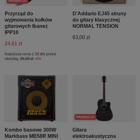
PROMOCJA
Przyrząd do
D'Addario EJ45 struny
wyjmowania kołków
do gitary klasycznej
gitarowych Ibanez
NORMAL TENSION
IPP10
63,00 zł
24,61 zł
Najniższa cena z 30 dni przed
obniżką:
25,90 zł
-4%
PROMOCJA
Kombo basowe 300W
Gitara
Markbass MB58R MINI
elektroakustyczna