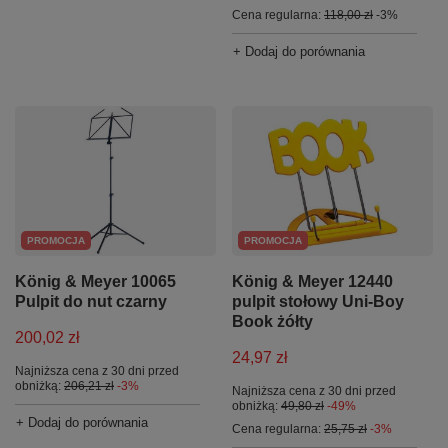
Cena regularna:
118,00 zł
-3%
+ Dodaj do porównania
PROMOCJA
PROMOCJA
König & Meyer 12440
König & Meyer 10065
pulpit stołowy Uni-Boy
Pulpit do nut czarny
Book żółty
200,02 zł
24,97 zł
Najniższa cena z 30 dni przed
obniżką:
206,21 zł
-3%
Najniższa cena z 30 dni przed
obniżką:
49,80 zł
-49%
+ Dodaj do porównania
Cena regularna:
25,75 zł
-3%