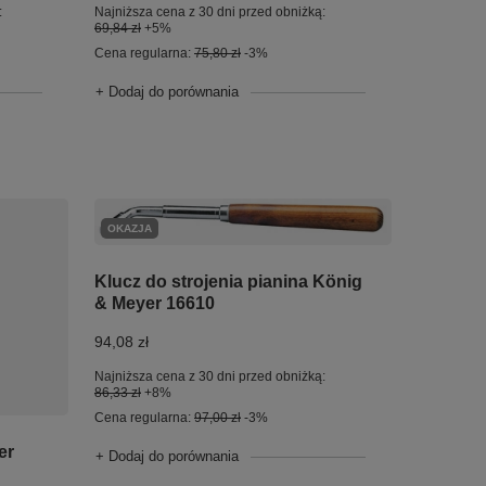
:
Najniższa cena z 30 dni przed obniżką:
69,84 zł
+5%
Cena regularna:
75,80 zł
-3%
+ Dodaj do porównania
OKAZJA
Klucz do strojenia pianina König
& Meyer 16610
94,08 zł
Najniższa cena z 30 dni przed obniżką:
86,33 zł
+8%
Cena regularna:
97,00 zł
-3%
er
+ Dodaj do porównania