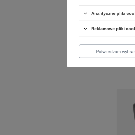
Kalafon
Analityczne pliki coo
Kaplan 
53,36 zł
Reklamowe pliki coo
Najniższa 
54,96 zł
-2
Cena regu
Potwierdzam wybra
+ Dodaj d