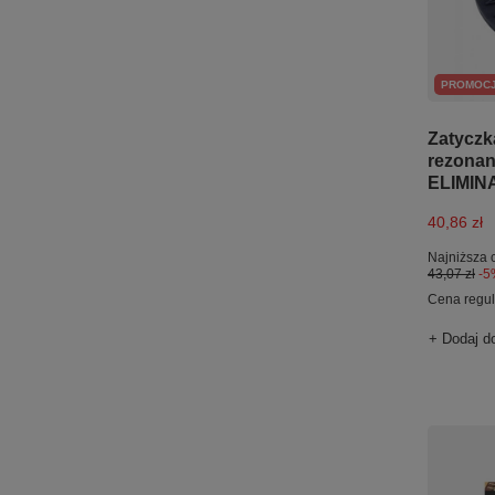
PROMOC
Zatyczk
rezona
ELIMIN
40,86 zł
Najniższa 
43,07 zł
-5
Cena regu
+ Dodaj d