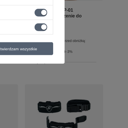
s, do
D'Addario PW-VGP-01
ych o
VARIGRIP+ Urządzenie do
ćwiczenia palców
116,39 zł
:
Najniższa cena z 30 dni przed obniżką:
69,10 zł
+68%
twierdzam wszystkie
Cena regularna:
120,00 zł
-3%
+ Dodaj do porównania