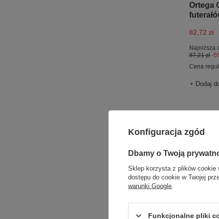
Ortega 
futerał
82,72 zł
Najniższa 
87,21 zł
-5
Cena regu
+ Dodaj d
Konfiguracja zgód
Dbamy o Twoją prywatn
Sklep korzysta z plików cookie 
dostępu do cookie w Twojej prz
warunki Google
.
PROMOC
Funkcjonalne pliki 