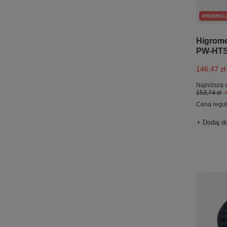
PROMOC
Higrome
PW-HT
146,47 zł
Najniższa 
153,74 zł
-
Cena regu
+ Dodaj d