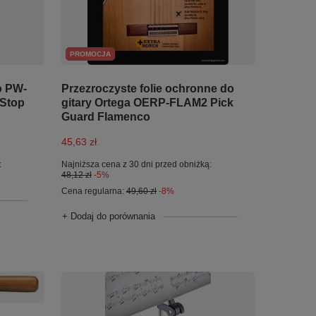
PROMOCJA
o PW-
Przezroczyste folie ochronne do
 Stop
gitary Ortega OERP-FLAM2 Pick
Guard Flamenco
45,63 zł
:
Najniższa cena z 30 dni przed obniżką:
48,12 zł
-5%
Cena regularna:
49,60 zł
-8%
+ Dodaj do porównania