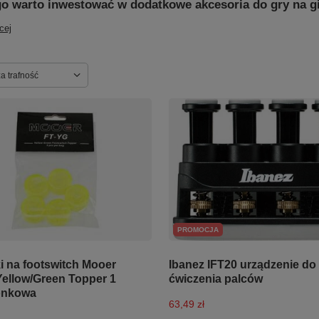
o warto inwestować w dodatkowe akcesoria do gry na g
cej
ortowanie
a trafność
PROMOCJA
Ibanez IFT20 urządzenie do
i na footswitch Mooer
ćwiczenia palców
ellow/Green Topper 1
monkowa
63,49 zł