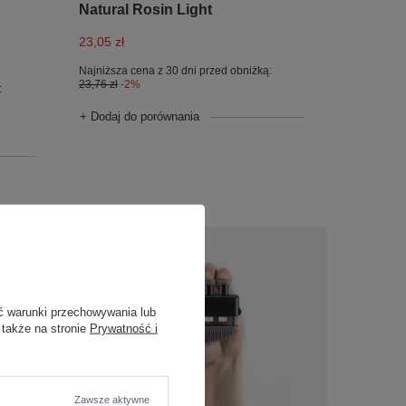
Natural Rosin Light
23,05 zł
Najniższa cena z 30 dni przed obniżką:
23,76 zł
-2%
:
+ Dodaj do porównania
ć warunki przechowywania lub
 także na stronie
Prywatność i
OKAZJA
Zawsze aktywne