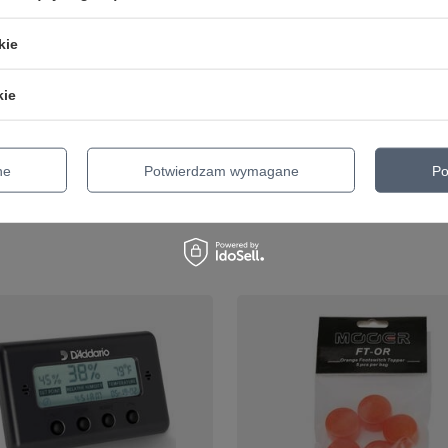
ia D'Addario KRDL
D'Addario Elastic Cable Tie
kie
Premium Rosin Light
kabli i przewodów zasilając
średnicy 1/4" 10 szt
kie
44,97 zł
cena z 30 dni przed obniżką:
%
Najniższa cena z 30 dni przed obniżką
46,36 zł
-3%
larna:
55,00 zł
-3%
ne
Potwierdzam wymagane
Po
+ Dodaj do porównania
o porównania