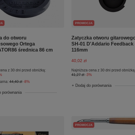
JA
PROMOCJA
a do otworu
Zatyczka otworu gitaroweg
nsowego Ortega
SH-01 D'Addario Feedback
ATOR86 średnica 86 cm
116mm
40,02 zł
cena z 30 dni przed obniżką:
Najniższa cena z 30 dni przed obniżką
%
41,27 zł
-3%
larna:
44,40 zł
-8%
+ Dodaj do porównania
o porównania
PROMOCJA