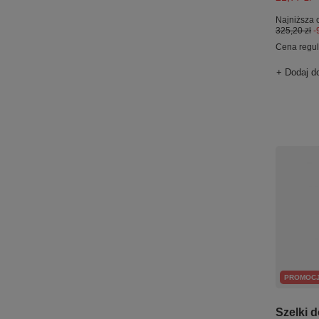
Najniższa 
325,20 zł
-
Cena regu
+ Dodaj d
PROMOC
Szelki d