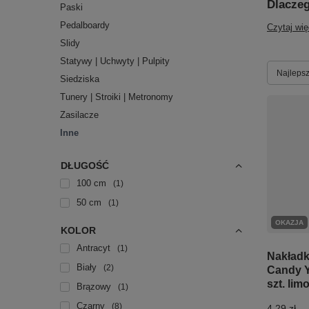
Dlaczeg
Paski
Pedalboardy
Czytaj wię
Slidy
Statywy | Uchwyty | Pulpity
Zmień s
Najlepsz
Siedziska
Tunery | Stroiki | Metronomy
Zasilacze
Inne
DŁUGOŚĆ
100 cm
1
50 cm
1
OKAZJA
KOLOR
Antracyt
1
Nakładk
Biały
2
Candy Y
szt. li
Brązowy
1
Czarny
8
4,29 zł