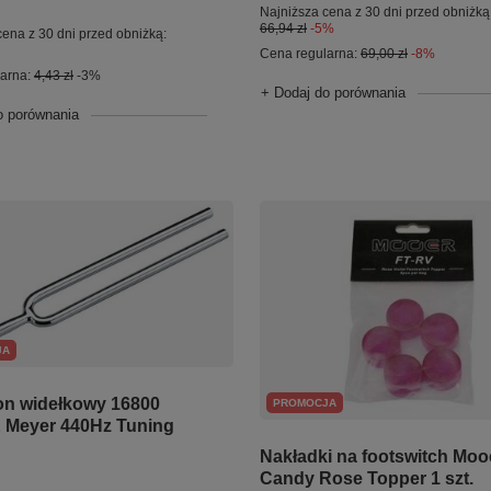
Najniższa cena z 30 dni przed obniżką
66,94 zł
-5%
cena z 30 dni przed obniżką:
Cena regularna:
69,00 zł
-8%
larna:
4,43 zł
-3%
+ Dodaj do porównania
o porównania
JA
n widełkowy 16800
PROMOCJA
 Meyer 440Hz Tuning
Nakładki na footswitch Moo
Candy Rose Topper 1 szt.