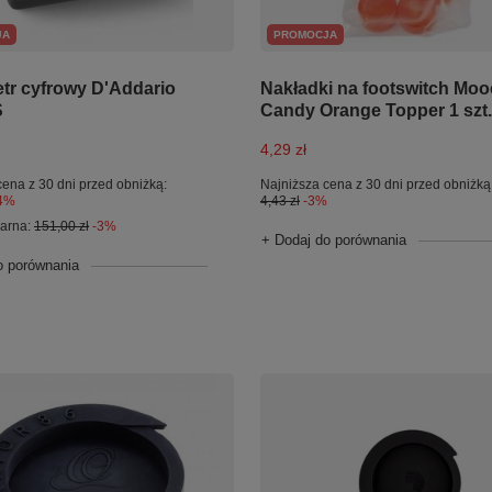
JA
PROMOCJA
tr cyfrowy D'Addario
Nakładki na footswitch Moo
S
Candy Orange Topper 1 szt.
4,29 zł
cena z 30 dni przed obniżką:
Najniższa cena z 30 dni przed obniżką
4%
4,43 zł
-3%
larna:
151,00 zł
-3%
+ Dodaj do porównania
o porównania