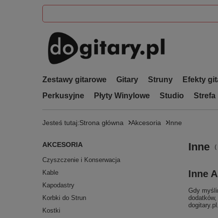
Zestawy gitarowe
Gitary
Struny
Efekty gi
Perkusyjne
Płyty Winylowe
Studio
Strefa
Jesteś tutaj:
Strona główna
Akcesoria
Inne
AKCESORIA
Inne
(
Czyszczenie i Konserwacja
Inne A
Kable
Kapodastry
Gdy myśl
Korbki do Strun
dodatków, 
dogitary.p
Kostki