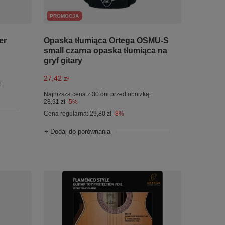
PROMOCJA
er
Opaska tłumiąca Ortega OSMU-S
small czarna opaska tłumiąca na
gryf gitary
27,42 zł
:
Najniższa cena z 30 dni przed obniżką:
28,91 zł
-5%
Cena regularna:
29,80 zł
-8%
+ Dodaj do porównania