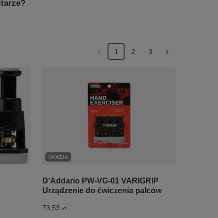
itarze?
1
2
3
OKAZJA
D'Addario PW-VG-01 VARIGRIP
Urządzenie do ćwiczenia palców
73,53 zł