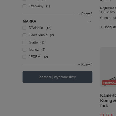
Czerwony
1
Najniższa 
4,29 zł
0%
+ Rozwiń
Cena regu
MARKA
+ Dodaj d
D'Addario
13
Gewa Music
2
Guitto
1
Ibanez
5
JEREMI
2
+ Rozwiń
Zastosuj wybrane filtry
PROMOC
Kamerto
König &
fork
21,77 zł