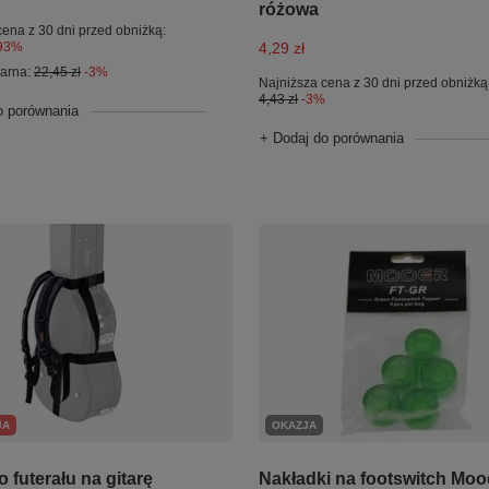
różowa
cena z 30 dni przed obniżką:
93%
4,29 zł
larna:
22,45 zł
-3%
Najniższa cena z 30 dni przed obniżką
4,43 zł
-3%
o porównania
+ Dodaj do porównania
JA
OKAZJA
o futerału na gitarę
Nakładki na footswitch Moo