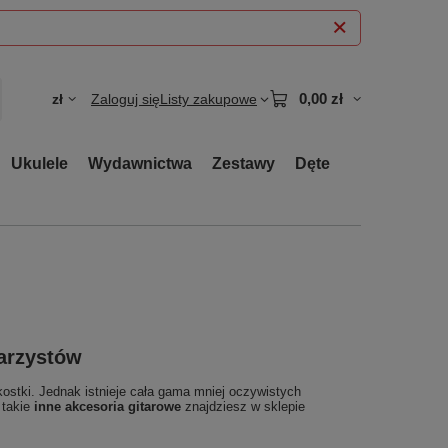
0,00 zł
zł
Zaloguj się
Listy zakupowe
Ukulele
Wydawnictwa
Zestawy
Dęte
tarzystów
kostki. Jednak istnieje cała gama mniej oczywistych
 takie
inne akcesoria gitarowe
znajdziesz w sklepie