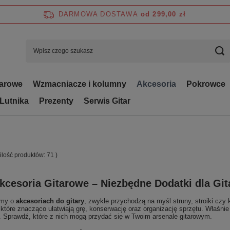
DARMOWA DOSTAWA
od 299,00 zł
tarowe
Wzmacniacze i kolumny
Akcesoria
Pokrowce
 Lutnika
Prezenty
Serwis Gitar
 ilość produktów:
71
)
kcesoria Gitarowe – Niezbędne Dodatki dla Gi
imy o
akcesoriach do gitary
, zwykle przychodzą na myśl struny, stroiki czy 
które znacząco ułatwiają grę, konserwację oraz organizację sprzętu. Właśnie
l. Sprawdź, które z nich mogą przydać się w Twoim arsenale gitarowym.