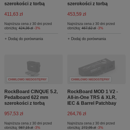
szerokości z torbą
szerokości z torbą
411,63 zł
453,59 zł
Najniższa cena z 30 dni przed
Najniższa cena z 30 dni przed
obniżką:
424,36 zł
-3%
obniżką:
467,62 zł
-3%
+ Dodaj do porównania
+ Dodaj do porównania
CHWILOWO NIEDOSTĘPNY
CHWILOWO NIEDOSTĘPNY
RockBoard CINQUE 5.2,
RockBoard MOD 1 V2 -
Pedalboard 622 mm
All-in-One TRS & XLR,
szerokości z torbą
IEC & Barrel Patchbay
957,53 zł
264,76 zł
Najniższa cena z 30 dni przed
Najniższa cena z 30 dni przed
obniżką:
987,15 zł
-3%
obniżką:
272,95 zł
-3%