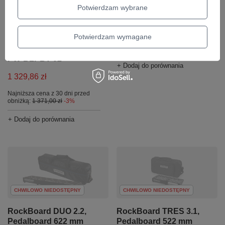
szerokości z torbą
Potwierdzam wybrane
Zestaw pedalboard
D'Addario PW-
330,70 zł
XPNDPB-02 z
Potwierdzam wymagane
pokrowcem na
Najniższa cena z 30 dni przed
obniżką:
340,93 zł
-3%
pedalboard D'Addario
PW-BLPBT-02
+ Dodaj do porównania
1 329,86 zł
Najniższa cena z 30 dni przed
obniżką:
1 371,00 zł
-3%
+ Dodaj do porównania
CHWILOWO NIEDOSTĘPNY
CHWILOWO NIEDOSTĘPNY
RockBoard DUO 2.2,
RockBoard TRES 3.1,
Pedalboard 622 mm
Pedalboard 522 mm