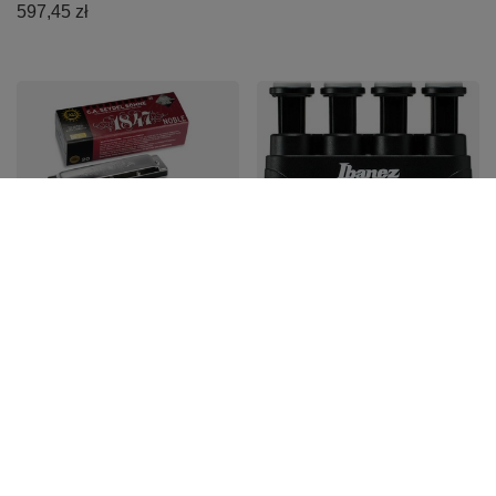
597,45 zł
PROMOCJA
Harmonijka ustna
Ibanez IFT20 urządzenie
Seydel Blues 1847
do ćwiczenia palców
Noble C
63,49 zł
414,06 zł
Najniższa cena z 30 dni przed
obniżką:
66,94 zł
-5%
Cena regularna:
69,00 zł
-8%