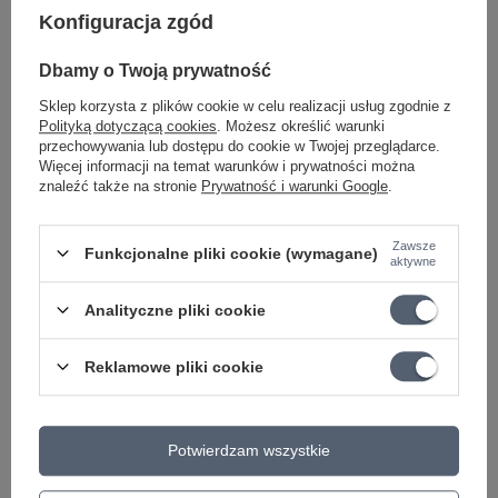
Pedalboard D'Addario
Zestaw pedalboard
Konfiguracja zgód
PW-XPNDPB-02
D'Addario PW-
XPNDPB-01 z
Dbamy o Twoją prywatność
694,62 zł
pokrowcem na
pedalboard D'Addario
Sklep korzysta z plików cookie w celu realizacji usług zgodnie z
Najniższa cena z 30 dni przed
PW-BLPBT-01
Polityką dotyczącą cookies
. Możesz określić warunki
obniżką:
716,11 zł
-3%
przechowywania lub dostępu do cookie w Twojej przeglądarce.
728,47 zł
Więcej informacji na temat warunków i prywatności można
+ Dodaj do porównania
znaleźć także na stronie
Prywatność i warunki Google
.
Najniższa cena z 30 dni przed
obniżką:
751,00 zł
-3%
Zawsze
Funkcjonalne pliki cookie (wymagane)
+ Dodaj do porównania
aktywne
Analityczne pliki cookie
Reklamowe pliki cookie
CHWILOWO NIEDOSTĘPNY
Potwierdzam wszystkie
RockBoard DUO 2.1,
PROMOCJA
Pedalboard 470 mm