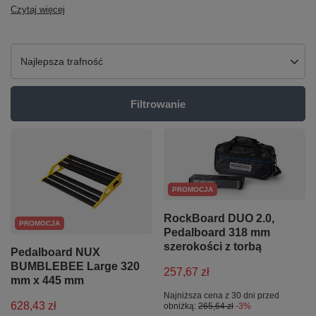
Czytaj więcej
Zmień sortowanie
Najlepsza trafność
Filtrowanie
PROMOCJA
RockBoard DUO 2.0,
PROMOCJA
Pedalboard 318 mm
szerokości z torbą
Pedalboard NUX
BUMBLEBEE Large 320
257,67 zł
mm x 445 mm
Najniższa cena z 30 dni przed
628,43 zł
obniżką:
265,64 zł
-3%