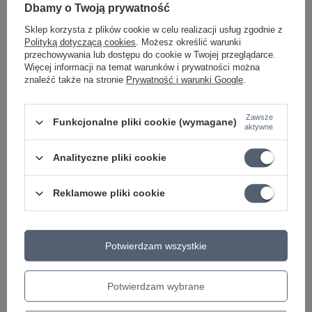
Dbamy o Twoją prywatność
Sklep korzysta z plików cookie w celu realizacji usług zgodnie z
Polityką dotyczącą cookies
. Możesz określić warunki
przechowywania lub dostępu do cookie w Twojej przeglądarce.
Więcej informacji na temat warunków i prywatności można
znaleźć także na stronie
Prywatność i warunki Google
.
Zawsze
Funkcjonalne pliki cookie (wymagane)
aktywne
Analityczne pliki cookie
Reklamowe pliki cookie
Marka
RockBoard
Podmiot odpowiedzialny za ten
Warwick GmbH & Co Music
Potwierdzam wszystkie
produkt na terenie UE
Equipment KG
Więcej
Symbol
RBO B 5.2 CINQUE B
Potwierdzam wybrane
KATEGORIA
PEDALBOARD