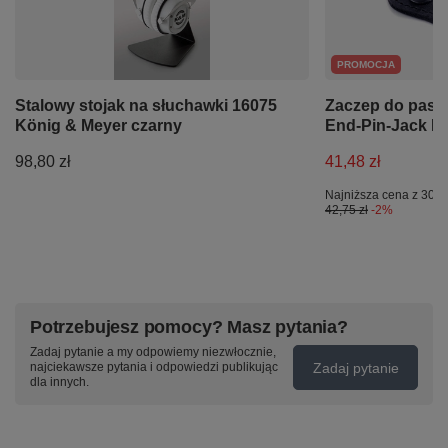
PROMOCJA
Stalowy stojak na słuchawki 16075
Zaczep do pasa
König & Meyer czarny
End-Pin-Jack R
98,80 zł
41,48 zł
Najniższa cena z 30 d
42,75 zł
-2%
Potrzebujesz pomocy? Masz pytania?
Zadaj pytanie a my odpowiemy niezwłocznie,
Zadaj pytanie
najciekawsze pytania i odpowiedzi publikując
dla innych.