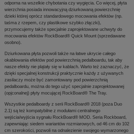
odporna na wszelkie chybotania czy wygięcia. Co więcej, płyta
wierzchnia posiada innowacyjną dziurkowaną powierzchnię
dzieki której oprócz standardowego mocowania efektów (np.
taśma z rzepem, czy plastikowe szybko złączki),
przymocujemy także specjalnie zaprojektowane uchwyty do
mocowania efektów RockBoard® Quick Mount (sprzedawane
osobno).
Dziurkowana płyta pozwoli także na łatwe ukrycie całego
okablowania efektów pod powierzchnią pedalboardu, tak aby
nasze efekty nie plątały się w kablach. Warto też zaznaczyć, że
dzięki specjalnej konstrukcji praktycznie każdy z używanych
zasilaczy może być zamontowany pod powierzchnią
pedalboardu, można do tego użyć specjalnie zaprojektowanej
(opjconalnej) płyty mocującej RockBoard® The Tray.
Wszystkie pedalboardy z serii RockBoard® 2018 (poza Duo
2.1) są też kompatybilne z modułami centralnego
wejścia/wyjścia sygnału RockBoard® MOD. Seria Rockboard,
zapewniając siedem wariantów rozmiarowych, od 46 cm do 102
cm szerokości, pozwoli na odnalezienie swojego wymarzonego