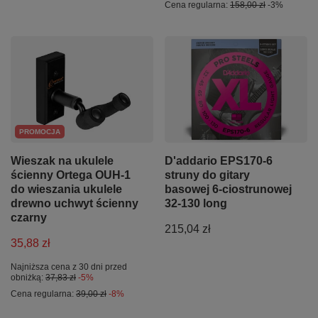
Cena regularna:
158,00 zł
-3%
PROMOCJA
Wieszak na ukulele
D'addario EPS170-6
ścienny Ortega OUH-1
struny do gitary
do wieszania ukulele
basowej 6-ciostrunowej
drewno uchwyt ścienny
32-130 long
czarny
215,04 zł
35,88 zł
Najniższa cena z 30 dni przed
obniżką:
37,83 zł
-5%
Cena regularna:
39,00 zł
-8%