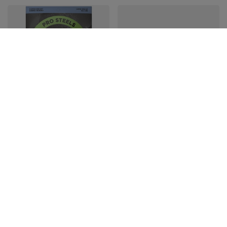
PROMOCJA
D'addario EPS165
Preparat do
struny do gitary
podstrunnicy D'Addario
basowej 45-105 długie
PW-FBCS Hydrate
152,99 zł
20,87 zł
Najniższa cena z 30 dni przed
obniżką:
21,51 zł
-2%
Cena regularna:
21,53 zł
-3%