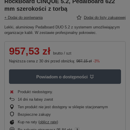
RockBoard CINQUE 5.2, Pedalboard 622
mm szerokości z torbą
+ Dodaj do porównania
Dodaj do listy zakupowej
Lekki, aluminiowy Pedalboard DUO 5.2 z systemem umożliwiającym
organizacje kabli. W zestawie profesjonalny pokrowiec.
957,53 zł
brutto
/
szt
Najniższa cena z 30 dni przed obniżką:
987,15 zł
-3%
Powiadom o dostępności
Produkt niedostępny
14
dni na łatwy zwrot
Ten produkt nie jest dostępny w sklepie stacjonarnym
Bezpieczne zakupy
Kup na raty (
oblicz ratę
)
Po zakupie otrzymasz
95.84 pkt.