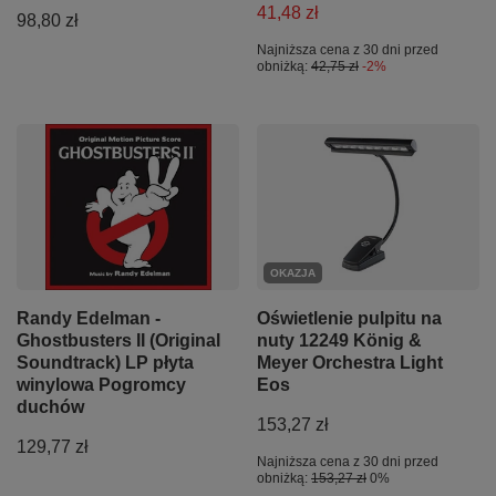
41,48 zł
98,80 zł
Najniższa cena z 30 dni przed
obniżką:
42,75 zł
-2%
OKAZJA
Randy Edelman -
Oświetlenie pulpitu na
Ghostbusters II (Original
nuty 12249 König &
Soundtrack) LP płyta
Meyer Orchestra Light
winylowa Pogromcy
Eos
duchów
153,27 zł
129,77 zł
Najniższa cena z 30 dni przed
obniżką:
153,27 zł
0%