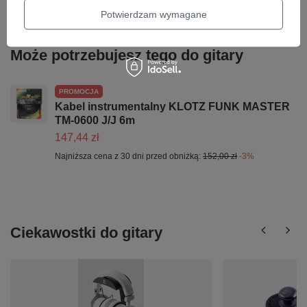
Parametry bezpieczeństwa
Parametry bezpieczeństwa
Potwierdzam wymagane
Może potrzebujesz tego do gitary
PROMOCJA
Kabel instrumentalny KLOTZ FUNK MASTER
TM-0600 J/J 6m
147,44 zł
Najniższa cena z 30 dni przed obniżką:
152,00 zł
-3%
Ciekawostki do gitary