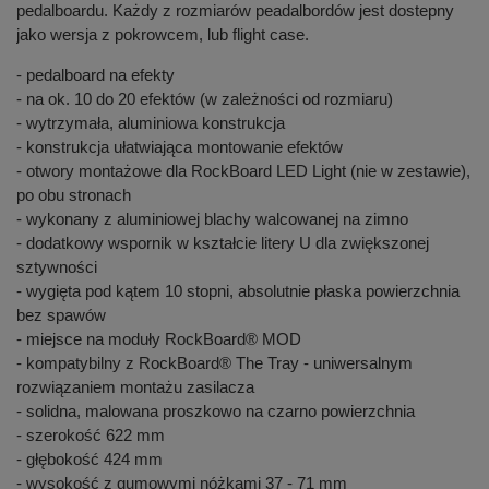
pedalboardu. Każdy z rozmiarów peadalbordów jest dostepny
jako wersja z pokrowcem, lub flight case.
- pedalboard na efekty
- na ok. 10 do 20 efektów (w zależności od rozmiaru)
- wytrzymała, aluminiowa konstrukcja
- konstrukcja ułatwiająca montowanie efektów
- otwory montażowe dla RockBoard LED Light (nie w zestawie),
po obu stronach
- wykonany z aluminiowej blachy walcowanej na zimno
- dodatkowy wspornik w kształcie litery U dla zwiększonej
sztywności
- wygięta pod kątem 10 stopni, absolutnie płaska powierzchnia
bez spawów
- miejsce na moduły RockBoard® MOD
- kompatybilny z RockBoard® The Tray - uniwersalnym
rozwiązaniem montażu zasilacza
- solidna, malowana proszkowo na czarno powierzchnia
- szerokość 622 mm
- głębokość 424 mm
- wysokość z gumowymi nóżkami 37 - 71 mm