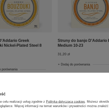
D'Addario Greek
Struny do banjo D'Addario
i Nickel-Plated Steel 8
Medium 10-23
31,20 zł
+ Dodaj do porównania
o porównania
ość
w celu realizacji usług zgodnie z
Polityką dotyczącą cookies
. Możesz określi
eglądarce. Więcej informacji na temat warunków i prywatności można znaleźć