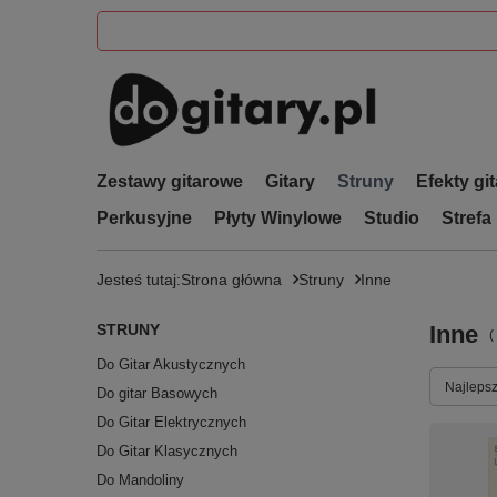
Zestawy gitarowe
Gitary
Struny
Efekty gi
Perkusyjne
Płyty Winylowe
Studio
Strefa
Jesteś tutaj:
Strona główna
Struny
Inne
STRUNY
Inne
(
Do Gitar Akustycznych
Zmień s
Najlepsz
Do gitar Basowych
Do Gitar Elektrycznych
Do Gitar Klasycznych
Do Mandoliny