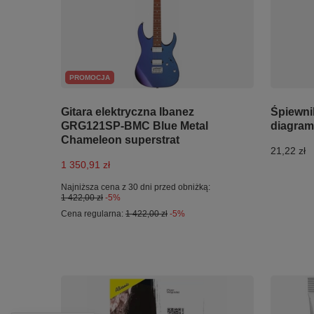
PROMOCJA
Gitara elektryczna Ibanez
Śpiewni
GRG121SP-BMC Blue Metal
diagramy
Chameleon superstrat
21,22 zł
1 350,91 zł
Najniższa cena z 30 dni przed obniżką:
1 422,00 zł
-5%
Cena regularna:
1 422,00 zł
-5%