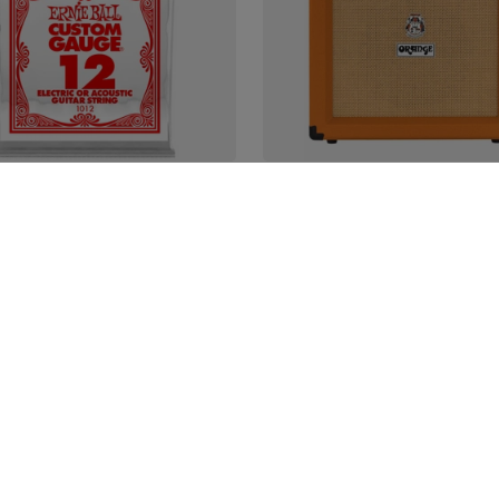
ALL Plain Steel Single
Orange CRUSH 35RT comb
una do gitary elektrycznej
gitarowe 35W
stycznej
1 252,00 zł