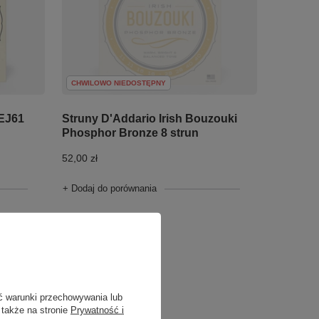
CHWILOWO NIEDOSTĘPNY
 EJ61
Struny D'Addario Irish Bouzouki
Phosphor Bronze 8 strun
52,00 zł
+ Dodaj do porównania
ć warunki przechowywania lub
 także na stronie
Prywatność i