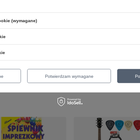
cookie (wymagane)
O NIEDOSTĘPNY
kie
do Arabic OUD D'Addario
kie
ormal Tension 11 strun
ne
Potwierdzam wymagane
Po
o porównania