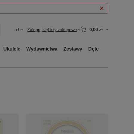
0,00 zł
zł
Zaloguj się
Listy zakupowe
Ukulele
Wydawnictwa
Zestawy
Dęte