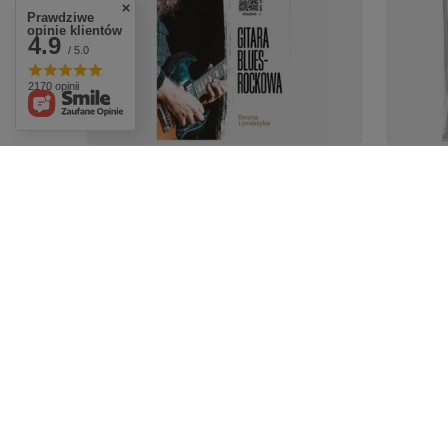
Prawdziwe
opinie klientów
4.9
/ 5.0
2170 opinii
Gitara blues-rockowa. Teoria i
ERNIE B
praktyka
.012 str
lub aku
58,35 zł
5,30 zł