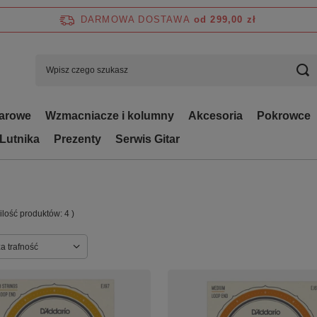
DARMOWA DOSTAWA
od 299,00 zł
tarowe
Wzmacniacze i kolumny
Akcesoria
Pokrowce
 Lutnika
Prezenty
Serwis Gitar
 ilość produktów:
4
)
ortowanie
a trafność