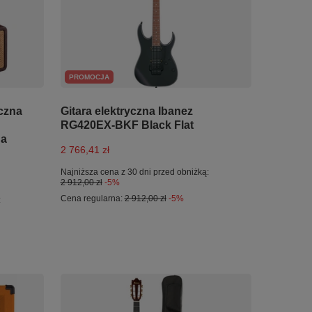
PROMOCJA
yczna
Gitara elektryczna Ibanez
RG420EX-BKF Black Flat
ga
2 766,41 zł
Najniższa cena z 30 dni przed obniżką:
2 912,00 zł
-5%
Cena regularna:
2 912,00 zł
-5%
: