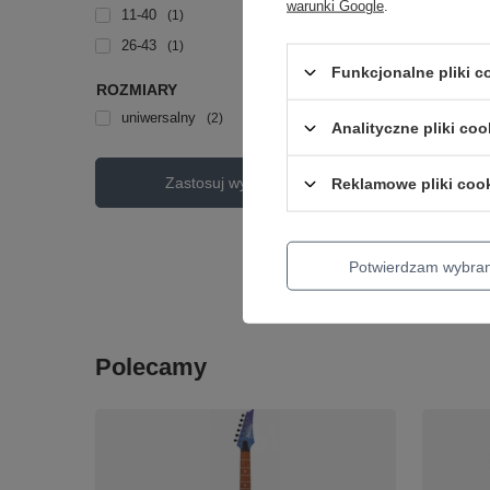
warunki Google
.
11-40
1
26-43
1
Funkcjonalne pliki 
ROZMIARY
CHWILOW
uniwersalny
2
Analityczne pliki coo
Struny 
Zastosuj wybrane filtry
Reklamowe pliki coo
EJ95A N
102,00 zł
Potwierdzam wybra
+ Dodaj d
Polecamy