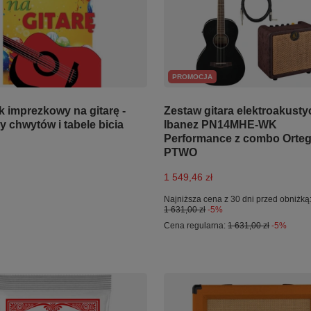
PROMOCJA
k imprezkowy na gitarę -
Zestaw gitara elektroakust
 chwytów i tabele bicia
Ibanez PN14MHE-WK
Performance z combo Orte
PTWO
1 549,46 zł
Najniższa cena z 30 dni przed obniżką
1 631,00 zł
-5%
Cena regularna:
1 631,00 zł
-5%