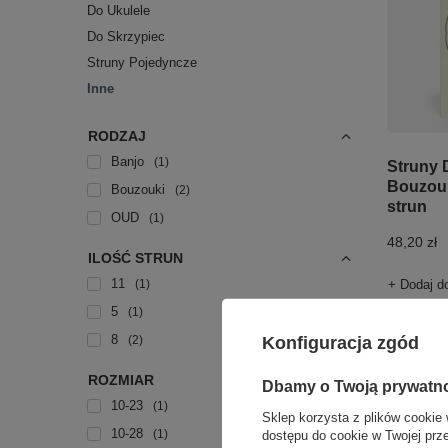
Do Ukulele
Do Skrzypiec
Struny Pojedyncze
Inne
RODZAJ
Banjo
1
Struny 
Bouzouk
Bouzouki
2
strun
OUD
1
48,20 zł
ILOŚĆ STRUN
11
1
+ Dodaj d
5
1
8
Konfiguracja zgód
2
ROZMIAR
Dbamy o Twoją prywatn
10-23
1
Sklep korzysta z plików cookie 
10-28
1
dostępu do cookie w Twojej prz