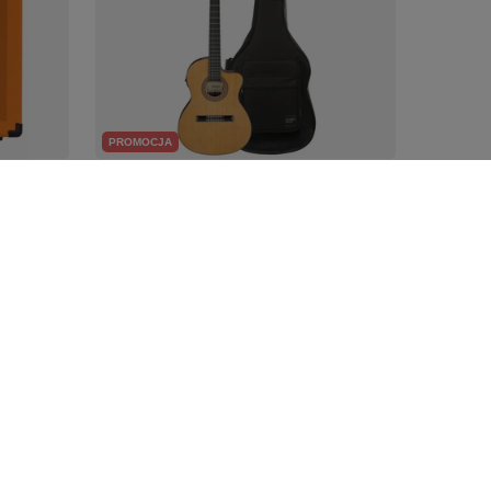
PROMOCJA
o
Zestaw gitara elektroklasyczna
Ibanez GA5TCE-AM z
dedykowanym pokrowcem
Ibanez ICB540-BK
1 317,65 zł
Najniższa cena z 30 dni przed obniżką:
1 387,00 zł
-5%
Cena regularna:
1 387,00 zł
-5%