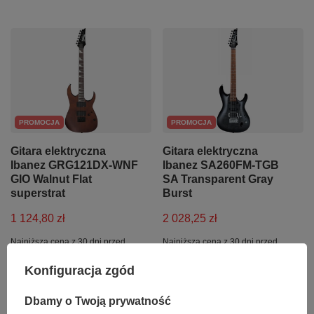
PROMOCJA
PROMOCJA
Gitara elektryczna
Gitara elektryczna
Ibanez GRG121DX-WNF
Ibanez SA260FM-TGB
GIO Walnut Flat
SA Transparent Gray
superstrat
Burst
1 124,80 zł
2 028,25 zł
Najniższa cena z 30 dni przed
Najniższa cena z 30 dni przed
obniżką:
1 184,00 zł
-5%
obniżką:
2 135,00 zł
-5%
Konfiguracja zgód
+ Dodaj do porównania
+ Dodaj do porównania
Dbamy o Twoją prywatność