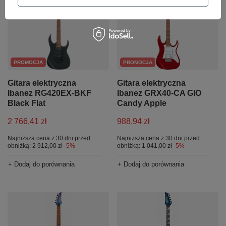
PROMOCJA
PROMOCJA
Gitara elektryczna
Gitara elektryczna
Ibanez RG420EX-BKF
Ibanez GRX40-CA GIO
Black Flat
Candy Apple
2 766,41 zł
988,94 zł
Najniższa cena z 30 dni przed
Najniższa cena z 30 dni przed
obniżką:
2 912,00 zł
-5%
obniżką:
1 041,00 zł
-5%
+ Dodaj do porównania
+ Dodaj do porównania