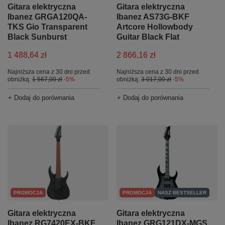
Gitara elektryczna
Gitara elektryczna
Ibanez GRGA120QA-
Ibanez AS73G-BKF
TKS Gio Transparent
Artcore Hollowbody
Black Sunburst
Guitar Black Flat
1 488,64 zł
2 866,16 zł
Najniższa cena z 30 dni przed
Najniższa cena z 30 dni przed
obniżką:
1 567,00 zł
-5%
obniżką:
3 017,00 zł
-5%
+ Dodaj do porównania
+ Dodaj do porównania
PROMOCJA
PROMOCJA
NASZ BESTSELLER
Gitara elektryczna
Gitara elektryczna
Ibanez RG7420EX-BKF
Ibanez GRG121DX-MGS