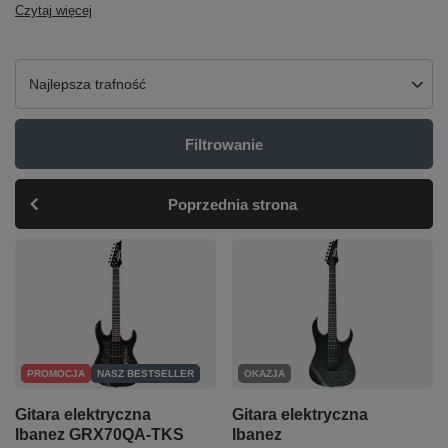
Czytaj więcej
Zmień sortowanie
Najlepsza trafność
Filtrowanie
Poprzednia strona
PROMOCJA
NASZ BESTSELLER
OKAZJA
Gitara elektryczna
Gitara elektryczna
Ibanez GRX70QA-TKS
Ibanez