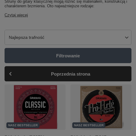
Struny do gitary klasycznej mogą różnić się materiałem, konstrukcją i
charakterem brzmienia. Oto najważniejsze rodzaje:
Czytaj więcej
Zmień sortowanie
Najlepsza trafność
Filtrowanie
Poprzednia strona
NASZ BESTSELLER
NASZ BESTSELLER