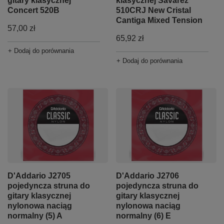
gitary klasycznej
klasycznej Savarez
Concert 520B
510CRJ New Cristal
Cantiga Mixed Tension
57,00 zł
65,92 zł
+ Dodaj do porównania
+ Dodaj do porównania
D'Addario J2705
D'Addario J2706
pojedyncza struna do
pojedyncza struna do
gitary klasycznej
gitary klasycznej
nylonowa naciąg
nylonowa naciąg
normalny (5) A
normalny (6) E