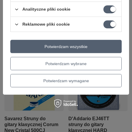
Analityczne pliki cookie
D'Addario EJ43 struny
Savarez Struny do
do gitary klasycznej
gitary klasycznej Corum
Reklamowe pliki cookie
LIGHT TENSION
Alliance 500AR
60,47 zł
71,00 zł
Potwierdzam wszystkie
+ Dodaj do porównania
+ Dodaj do porównania
Potwierdzam wybrane
Potwierdzam wymagane
Savarez Struny do
D'Addario EJ46TT
gitary klasycznej Corum
struny do gitary
New Cristal 500CJ
klasycznej HARD