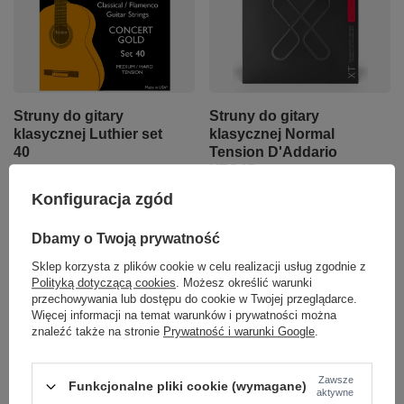
Struny do gitary
Struny do gitary
klasycznej Luthier set
klasycznej Normal
40
Tension D'Addario
XTC45
44,29 zł
Konfiguracja zgód
86,00 zł
+ Dodaj do porównania
Dbamy o Twoją prywatność
+ Dodaj do porównania
Sklep korzysta z plików cookie w celu realizacji usług zgodnie z
Polityką dotyczącą cookies
. Możesz określić warunki
przechowywania lub dostępu do cookie w Twojej przeglądarce.
Więcej informacji na temat warunków i prywatności można
znaleźć także na stronie
Prywatność i warunki Google
.
Zawsze
Funkcjonalne pliki cookie (wymagane)
aktywne