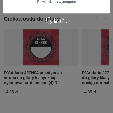
Potwierdzam wymagane
Ciekawostki do gitary
D'Addario J27H04 pojedyncza
D'Addario J270
struna do gitary klasycznej
do gitary klasy
nylonowa hard tension (4) D
naciąg normalny
14,85 zł
14,85 zł