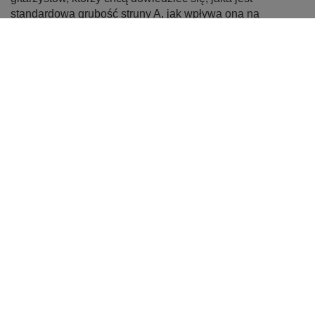
standardowa grubość struny A, jak wpływa ona na
brzmienie i komfort gry, oraz jak dobrać odpowiednie
struny do gitary elektrycznej i akustycznej. Artykuł
zawiera szczegółowe informacje o rozmiarach strun
gitarowych, porównanie popularnych marek, takich jak
Ernie Ball i D’Addario, oraz wskazówki dotyczące
zakupu pojedynczej struny A, co pozwala na świadomy
wybór najlepszego zestawu.
Czytaj więcej