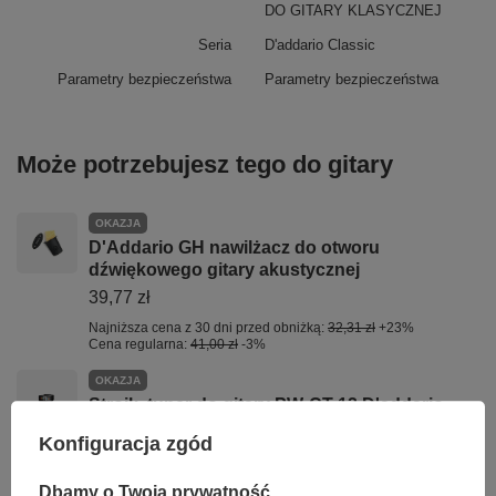
DO GITARY KLASYCZNEJ
Seria
D'addario Classic
Parametry bezpieczeństwa
Parametry bezpieczeństwa
Może potrzebujesz tego do gitary
OKAZJA
D'Addario GH nawilżacz do otworu
dźwiękowego gitary akustycznej
39,77 zł
Najniższa cena z 30 dni przed obniżką:
32,31 zł
+23%
Cena regularna:
41,00 zł
-3%
OKAZJA
Stroik, tuner do gitary PW-CT-12 D'addario
Headstock Micro tuner
Konfiguracja zgód
87,79 zł
Najniższa cena z 30 dni przed obniżką:
87,78 zł
+1%
Dbamy o Twoją prywatność