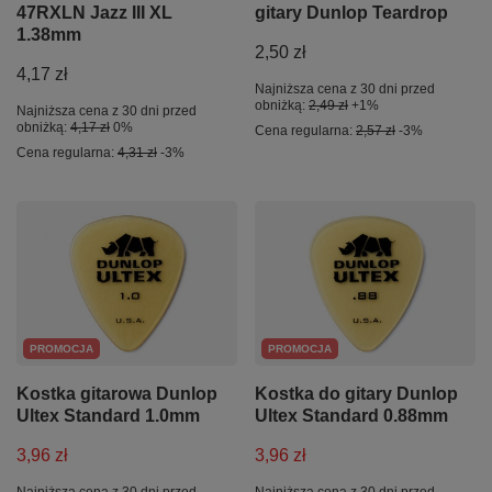
47RXLN Jazz III XL
gitary Dunlop Teardrop
1.38mm
2,50 zł
4,17 zł
Najniższa cena z 30 dni przed
obniżką:
2,49 zł
+1%
Najniższa cena z 30 dni przed
obniżką:
4,17 zł
0%
Cena regularna:
2,57 zł
-3%
Cena regularna:
4,31 zł
-3%
PROMOCJA
PROMOCJA
Kostka gitarowa Dunlop
Kostka do gitary Dunlop
Ultex Standard 1.0mm
Ultex Standard 0.88mm
3,96 zł
3,96 zł