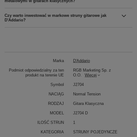
metalowymi w gitarach klasycznych?
Czy warto inwestować w markowe struny gitarowe jak
D'Addario?
Marka
D'Addario
Podmiot odpowiedzialny za ten
RGB Marketing Sp. z
produkt na terenie UE
O.O.
Więcej
Symbol
J2704
NACIĄG
Normal Tension
RODZAJ
Gitara Klasyczna
MODEL
J2704 D
ILOŚĆ STRUN
1
KATEGORIA
STRUNY POJEDYNCZE