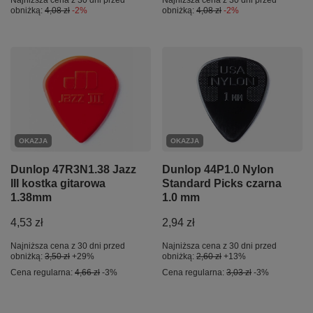
Najniższa cena z 30 dni przed
Najniższa cena z 30 dni przed
obniżką:
4,08 zł
-2%
obniżką:
4,08 zł
-2%
OKAZJA
OKAZJA
Dunlop 47R3N1.38 Jazz
Dunlop 44P1.0 Nylon
III kostka gitarowa
Standard Picks czarna
1.38mm
1.0 mm
4,53 zł
2,94 zł
Najniższa cena z 30 dni przed
Najniższa cena z 30 dni przed
obniżką:
3,50 zł
+29%
obniżką:
2,60 zł
+13%
Cena regularna:
4,66 zł
-3%
Cena regularna:
3,03 zł
-3%