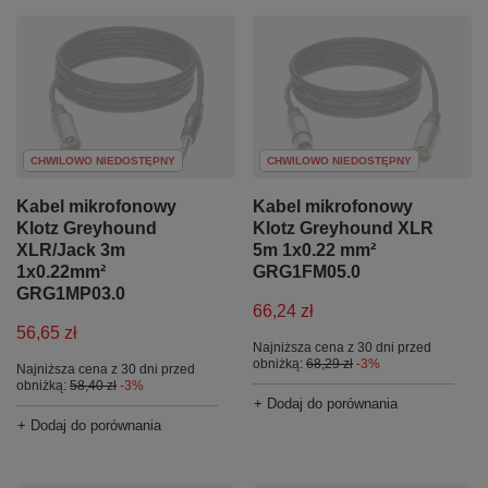
CHWILOWO NIEDOSTĘPNY
CHWILOWO NIEDOSTĘPNY
Kabel mikrofonowy
Kabel mikrofonowy
Klotz Greyhound
Klotz Greyhound XLR
XLR/Jack 3m
5m 1x0.22 mm²
1x0.22mm²
GRG1FM05.0
GRG1MP03.0
66,24 zł
56,65 zł
Najniższa cena z 30 dni przed
obniżką:
68,29 zł
-3%
Najniższa cena z 30 dni przed
obniżką:
58,40 zł
-3%
+ Dodaj do porównania
+ Dodaj do porównania