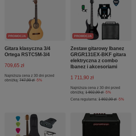
PROMOCJA
PROMOCJA
Gitara klasyczna 3/4
Zestaw gitarowy Ibanez
Ortega RSTC5M-3/4
GRGR131EX-BKF gitara
elektryczna z combo
709,65 zł
Ibanez i akcesoriami
Najniższa cena z 30 dni przed
1 711,90 zł
obniżką:
747,00 zł
-5%
Najniższa cena z 30 dni przed
obniżką:
1 802,00 zł
-5%
Cena regularna:
1 802,00 zł
-5%