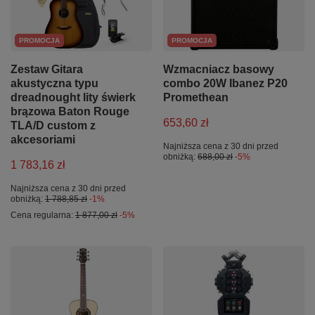
PROMOCJA
PROMOCJA
Zestaw Gitara
Wzmacniacz basowy
akustyczna typu
combo 20W Ibanez P20
dreadnought lity świerk
Promethean
brązowa Baton Rouge
653,60 zł
TLA/D custom z
akcesoriami
Najniższa cena z 30 dni przed
obniżką:
688,00 zł
-5%
1 783,16 zł
Najniższa cena z 30 dni przed
obniżką:
1 788,85 zł
-1%
Cena regularna:
1 877,00 zł
-5%