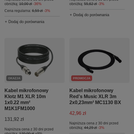
obniżką:
10,00 zł
-36%
obniżką:
55,62 zł
-3%
Cena regularna:
6,59 zł
-3%
+ Dodaj do porównania
+ Dodaj do porównania
OKAZJA
PROMOCJA
Kabel mikrofonowy
Kabel mikrofonowy
Klotz M1 XLR 10m
Red's Music XLR 3m
1x0.22 mm²
2x0,23mm² MC1130 BX
M1K1FM1000
42,96 zł
131,92 zł
Najniższa cena z 30 dni przed
obniżką:
44,29 zł
-3%
Najniższa cena z 30 dni przed
obniżką:
120,00 zł
+9%