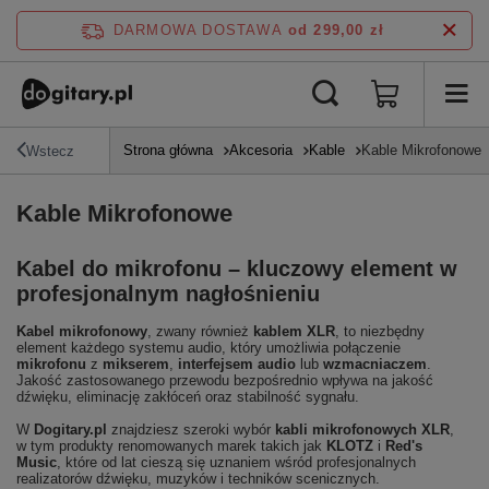
DARMOWA DOSTAWA
od 299,00 zł
Strona główna
Akcesoria
Kable
Kable Mikrofonowe
Wstecz
Kable Mikrofonowe
Kabel do mikrofonu – kluczowy element w
profesjonalnym nagłośnieniu
Kabel mikrofonowy
, zwany również
kablem XLR
, to niezbędny
element każdego systemu audio, który umożliwia połączenie
mikrofonu
z
mikserem
,
interfejsem audio
lub
wzmacniaczem
.
Jakość zastosowanego przewodu bezpośrednio wpływa na jakość
dźwięku, eliminację zakłóceń oraz stabilność sygnału.
W
Dogitary.pl
znajdziesz szeroki wybór
kabli mikrofonowych XLR
,
w tym produkty renomowanych marek takich jak
KLOTZ
i
Red's
Music
, które od lat cieszą się uznaniem wśród profesjonalnych
realizatorów dźwięku, muzyków i techników scenicznych.