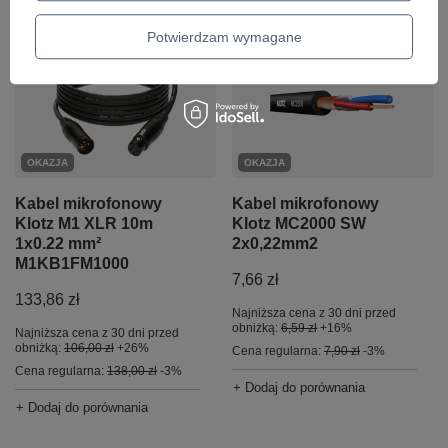
Potwierdzam wymagane
OKAZJA
OKAZJA
Kabel mikrofonowy
Kabel mikrofonowy
Klotz M1 XLR 10m
Klotz MC2000 SW
1x0.22 mm²
2x0,22mm2
M1KB1FM1000
7,66 zł
133,86 zł
Najniższa cena z 30 dni przed
obniżką:
6,59 zł
+16%
Najniższa cena z 30 dni przed
obniżką:
106,00 zł
+26%
Cena regularna:
7,90 zł
-3%
Cena regularna:
138,00 zł
-3%
+ Dodaj do porównania
+ Dodaj do porównania