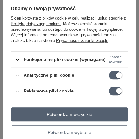
Dbamy o Twoją prywatność
Sklep korzysta z plików cookie w celu realizacji usług zgodnie z
Polityką dotyczącą cookies
. Możesz określić warunki
przechowywania lub dostępu do cookie w Twojej przeglądarce.
Więcej informacji na temat warunków i prywatności można
znaleźć także na stronie
Prywatność i warunki Google
.
OKAZJA
PROMOCJA
Zawsze
Funkcjonalne pliki cookie (wymagane)
aktywne
Kabel mikrofonowy
Kabel mikrofonowy
Klotz M1 XLR 7,5m
Sommer Cable 200-
Analityczne pliki cookie
1x0.22 mm²
0051F Club Series MKII
M1K1FM0750
2x0,34mm²
Reklamowe pliki cookie
116,39 zł
8,83 zł
Najniższa cena z 30 dni przed
Najniższa cena z 30 dni przed
obniżką:
106,00 zł
+9%
obniżką:
9,10 zł
-2%
Potwierdzam wszystkie
Cena regularna:
120,00 zł
-3%
+ Dodaj do porównania
+ Dodaj do porównania
Potwierdzam wybrane