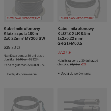
CHWILOWO NIEDOSTĘPNY
CHWILOWO NIEDOSTĘPNY
Kabel mikrofonowy
Kabel mikrofonowy
Klotz szpula 100m
KLOTZ XLR 0.5m
2x0.22mm² MY206 SW
1x2x0,22 mm²
GRG1FM00.5
639,23 zł
37,27 zł
Najniższa cena z 30 dni przed
obniżką:
10,00 zł
+6292%
Najniższa cena z 30 dni przed
obniżką:
38,42 zł
-2%
Cena regularna:
659,00 zł
-3%
+ Dodaj do porównania
+ Dodaj do porównania