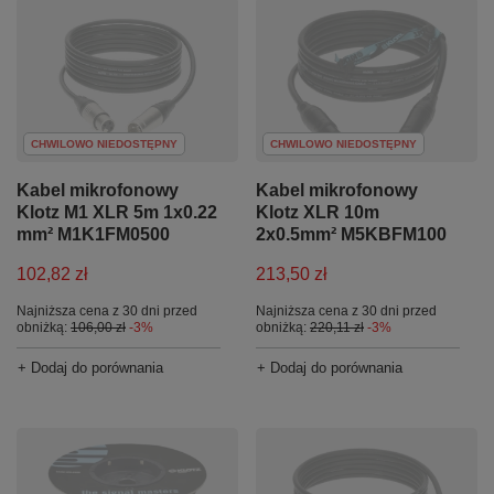
CHWILOWO NIEDOSTĘPNY
CHWILOWO NIEDOSTĘPNY
Kabel mikrofonowy
Kabel mikrofonowy
Klotz M1 XLR 5m 1x0.22
Klotz XLR 10m
mm² M1K1FM0500
2x0.5mm² M5KBFM100
102,82 zł
213,50 zł
Najniższa cena z 30 dni przed
Najniższa cena z 30 dni przed
obniżką:
106,00 zł
-3%
obniżką:
220,11 zł
-3%
+ Dodaj do porównania
+ Dodaj do porównania