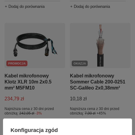
+ Dodaj do porównania
+ Dodaj do porównania
PROMOCJA
OKAZJA
Kabel mikrofonowy
Kabel mikrofonowy
Klotz XLR 10m 2x0.5
Sommer Cable 200-0251
mm² M5FM10
SC-Galileo 2x0,38mm²
234,79 zł
10,18 zł
Najniższa cena z 30 dni przed
Najniższa cena z 30 dni przed
obniżką:
242,05 zł
-3%
obniżką:
7,00 zł
+45%
Cena regularna:
10,50 zł
-3%
+ Dodaj do porównania
Konfiguracja zgód
+ Dodaj do porównania