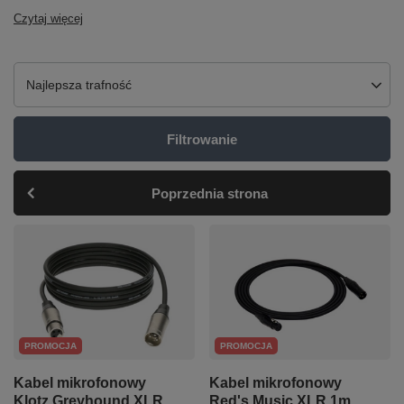
Czytaj więcej
Zmień sortowanie
Najlepsza trafność
Filtrowanie
Poprzednia strona
PROMOCJA
PROMOCJA
Kabel mikrofonowy
Kabel mikrofonowy
Klotz Greyhound XLR
Red's Music XLR 1m