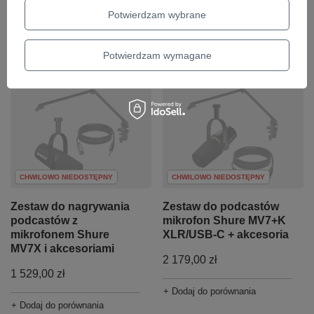
557,00 zł
1 787,00 zł
Potwierdzam wybrane
+ Dodaj do porównania
+ Dodaj do porównania
Potwierdzam wymagane
CHWILOWO NIEDOSTĘPNY
CHWILOWO NIEDOSTĘPNY
Zestaw do nagrywania
Zestaw do podcastów
podcastów z
mikrofon Shure MV7+K
mikrofonem Shure
XLR/USB-C + akcesoria
MV7X i akcesoriami
2 179,00 zł
1 529,00 zł
+ Dodaj do porównania
+ Dodaj do porównania