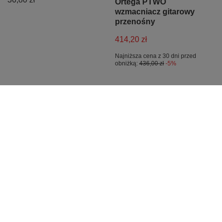
Ortega PTWO
wzmacniacz gitarowy
przenośny
414,20 zł
Najniższa cena z 30 dni przed
obniżką:
436,00 zł
-5%
PROMOCJA
PROMOCJA
Gitara akustyczna
Gitara klasyczna 4/4
Baton Rouge X11S/P-
Ortega R121WH biała z
CHB chocolate burst
pokrowcem
1 418,35 zł
1 103,90 zł