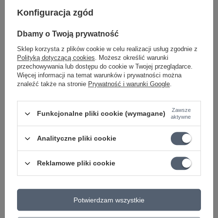
Zestaw mikrofon
Mikrofon dla graczy
pojemnościowy Shure
Shure MV6 USB-C ze
Konfiguracja zgód
SM4-K-KIT do studia
statywem stołowym
domowego
Dbamy o Twoją prywatność
634,42 zł
1 353,71 zł
Sklep korzysta z plików cookie w celu realizacji usług zgodnie z
Polityką dotyczącą cookies
. Możesz określić warunki
+ Dodaj do porównania
przechowywania lub dostępu do cookie w Twojej przeglądarce.
+ Dodaj do porównania
Więcej informacji na temat warunków i prywatności można
znaleźć także na stronie
Prywatność i warunki Google
.
Zawsze
Funkcjonalne pliki cookie (wymagane)
aktywne
Analityczne pliki cookie
CHWILOWO NIEDOSTĘPNY
Reklamowe pliki cookie
Mikrofon
Zestaw do podcastów
pojemnościowy Shure
mikrofon Shure MV7+K
Potwierdzam wszystkie
MV5-B-DIG czarny USB i
XLR/USB-C + statyw
Lightning
23840 König & Meyer