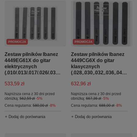
PROMOCJA
PROMOCJA
Zestaw pilników Ibanez
Zestaw pilników Ibanez
4449CG6X do gitar
4449EG61X do gitar
klasycznych
elektrycznych
(.028,.030,.032,.036,.040,.042)
(.010/.013/.017/.026/.036/.046)
632,96 zł
533,59 zł
Najniższa cena z 30 dni przed
Najniższa cena z 30 dni przed
obniżką:
667,36 zł
-5%
obniżką:
562,59 zł
-5%
Cena regularna:
688,00 zł
-8%
Cena regularna:
580,00 zł
-8%
+ Dodaj do porównania
+ Dodaj do porównania