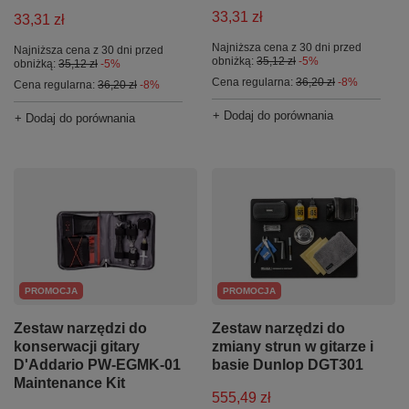
33,31 zł
33,31 zł
Najniższa cena z 30 dni przed
Najniższa cena z 30 dni przed
obniżką:
35,12 zł
-5%
obniżką:
35,12 zł
-5%
Cena regularna:
36,20 zł
-8%
Cena regularna:
36,20 zł
-8%
+ Dodaj do porównania
+ Dodaj do porównania
PROMOCJA
PROMOCJA
Zestaw narzędzi do
Zestaw narzędzi do
konserwacji gitary
zmiany strun w gitarze i
D'Addario PW-EGMK-01
basie Dunlop DGT301
Maintenance Kit
555,49 zł