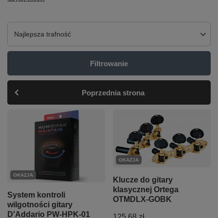
Zmień sortowanie
Najlepsza trafność
Filtrowanie
Poprzednia strona
OKAZJA
OKAZJA
Klucze do gitary
klasycznej Ortega
System kontroli
OTMDLX-GOBK
wilgotności gitary
D'Addario PW-HPK-01
125,68 zł