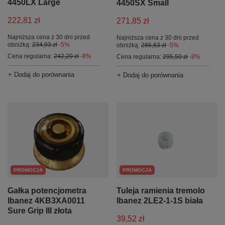
4450LX Large
4450SX Small
222,81 zł
271,85 zł
Najniższa cena z 30 dni przed
Najniższa cena z 30 dni przed
obniżką:
234,93 zł
-5%
obniżką:
286,63 zł
-5%
Cena regularna:
242,20 zł
-8%
Cena regularna:
295,50 zł
-8%
+ Dodaj do porównania
+ Dodaj do porównania
PROMOCJA
PROMOCJA
Gałka potencjometra
Tuleja ramienia tremolo
Ibanez 4KB3XA0011
Ibanez 2LE2-1-1S biała
Sure Grip III złota
39,52 zł