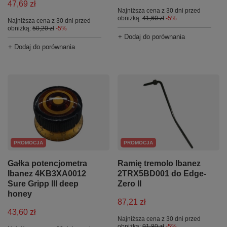
47,69 zł
Najniższa cena z 30 dni przed
obniżką:
41,60 zł
-5%
Najniższa cena z 30 dni przed
obniżką:
50,20 zł
-5%
+ Dodaj do porównania
+ Dodaj do porównania
PROMOCJA
PROMOCJA
Gałka potencjometra
Ramię tremolo Ibanez
Ibanez 4KB3XA0012
2TRX5BD001 do Edge-
Sure Gripp III deep
Zero II
honey
87,21 zł
43,60 zł
Najniższa cena z 30 dni przed
obniżką:
91,80 zł
-5%