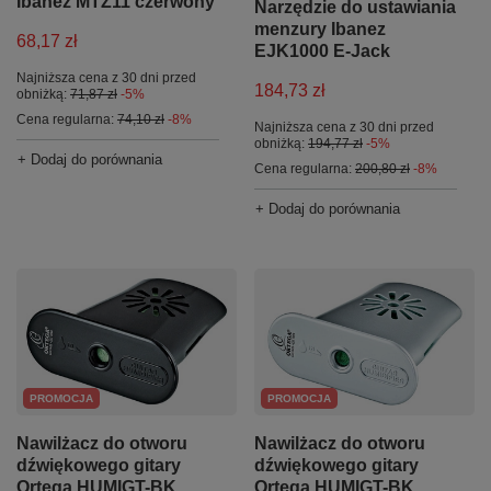
Ibanez MTZ11 czerwony
Narzędzie do ustawiania
menzury Ibanez
68,17 zł
EJK1000 E-Jack
Najniższa cena z 30 dni przed
184,73 zł
obniżką:
71,87 zł
-5%
Cena regularna:
74,10 zł
-8%
Najniższa cena z 30 dni przed
obniżką:
194,77 zł
-5%
+ Dodaj do porównania
Cena regularna:
200,80 zł
-8%
+ Dodaj do porównania
PROMOCJA
PROMOCJA
Nawilżacz do otworu
Nawilżacz do otworu
dźwiękowego gitary
dźwiękowego gitary
Ortega HUMIGT-BK
Ortega HUMIGT-BK