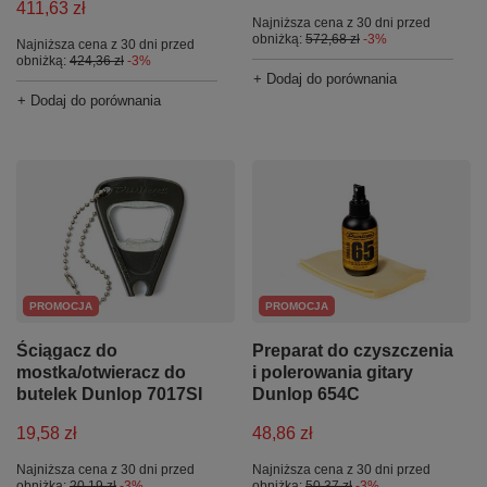
411,63 zł
Najniższa cena z 30 dni przed
obniżką:
572,68 zł
-3%
Najniższa cena z 30 dni przed
obniżką:
424,36 zł
-3%
+ Dodaj do porównania
+ Dodaj do porównania
PROMOCJA
PROMOCJA
Ściągacz do
Preparat do czyszczenia
mostka/otwieracz do
i polerowania gitary
butelek Dunlop 7017SI
Dunlop 654C
19,58 zł
48,86 zł
Najniższa cena z 30 dni przed
Najniższa cena z 30 dni przed
obniżką:
20,19 zł
-3%
obniżką:
50,37 zł
-3%