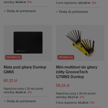
obniżką:
85,80 zł
-5%
Cena regularna:
151,00 zł
-3%
+ Dodaj do porównania
+ Dodaj do porównania
PROMOCJA
PROMOCJA
Mata pod gitarę Dunlop
Mini multitool do gitary
GM65
żółty GrooveTech
GTMM2 Dunlop
80,33 zł
59,16 zł
Najniższa cena z 30 dni przed
obniżką:
82,81 zł
-2%
Najniższa cena z 30 dni przed
obniżką:
59,17 zł
-1%
+ Dodaj do porównania
Cena regularna:
61,00 zł
-3%