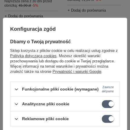
Najniższa cena z 30 dni przed
obniżką:
45,90 zł
-5%
+ Dodaj do porównania
+ Dodaj do porównania
Konfiguracja zgód
Dbamy o Twoją prywatność
Sklep korzysta z plików cookie w celu realizacji usług zgodnie z
Polityką dotyczącą cookies
. Możesz określić warunki
przechowywania lub dostępu do cookie w Twojej przeglądarce.
Więcej informacji na temat warunków i prywatności można
PROMOCJA
NASZ BESTSELLER
znaleźć także na stronie
Prywatność i warunki Google
.
Tuleja ramienia tremolo
Stół lutniczy bukowy
Zawsze
Ibanez 2ZR2-12 czarna
Premium Superb 1700
Funkcjonalne pliki cookie (wymagane)
aktywne
4,10 zł
8 312,00 zł
Analityczne pliki cookie
Najniższa cena z 30 dni przed
+ Dodaj do porównania
obniżką:
4,30 zł
-4%
Reklamowe pliki cookie
+ Dodaj do porównania