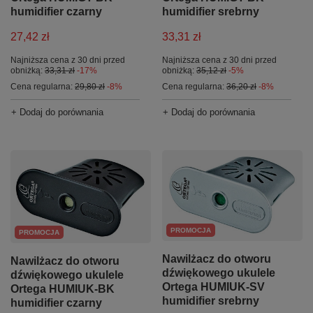
humidifier czarny
humidifier srebrny
27,42 zł
33,31 zł
Najniższa cena z 30 dni przed
Najniższa cena z 30 dni przed
obniżką:
33,31 zł
-17%
obniżką:
35,12 zł
-5%
Cena regularna:
29,80 zł
-8%
Cena regularna:
36,20 zł
-8%
+ Dodaj do porównania
+ Dodaj do porównania
PROMOCJA
PROMOCJA
Nawilżacz do otworu
Nawilżacz do otworu
dźwiękowego ukulele
dźwiękowego ukulele
Ortega HUMIUK-SV
Ortega HUMIUK-BK
humidifier srebrny
humidifier czarny