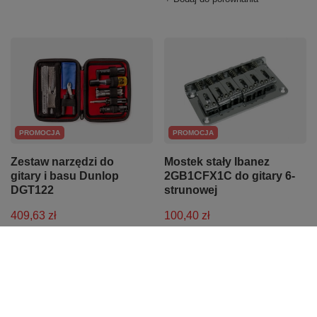
PROMOCJA
PROMOCJA
Zestaw narzędzi do
Mostek stały Ibanez
gitary i basu Dunlop
2GB1CFX1C do gitary 6-
DGT122
strunowej
409,63 zł
100,40 zł
Najniższa cena z 30 dni przed
Najniższa cena z 30 dni przed
obniżką:
422,30 zł
-3%
obniżką:
105,70 zł
-5%
+ Dodaj do porównania
+ Dodaj do porównania