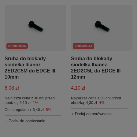
PROMOCJA
PROMOCJA
Śruba do blokady
Śruba do blokady
siodełka Ibanez
siodełka Ibanez
2ED2C5M do EDGE III
2ED2C5L do EDGE III
10mm
12mm
6,08 zł
4,10 zł
Najniższa cena z 30 dni przed
Najniższa cena z 30 dni przed
obniżką:
6,10 zł
-1%
obniżką:
4,30 zł
-4%
Cena regularna:
6,40 zł
-5%
+ Dodaj do porównania
+ Dodaj do porównania