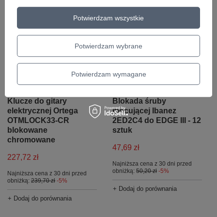
Potwierdzam wszystkie
Potwierdzam wybrane
Potwierdzam wymagane
PROMOCJA
PROMOCJA
Klucze do gitary
Blokada śruby
elektrycznej Ortega
mocującej Ibanez
OTMLOCK33-CR
2ED2C4 do EDGE III - 12
blokowane
sztuk
chromowane
47,69 zł
227,72 zł
Najniższa cena z 30 dni przed
obniżką:
50,20 zł
-5%
Najniższa cena z 30 dni przed
obniżką:
239,70 zł
-5%
+ Dodaj do porównania
+ Dodaj do porównania