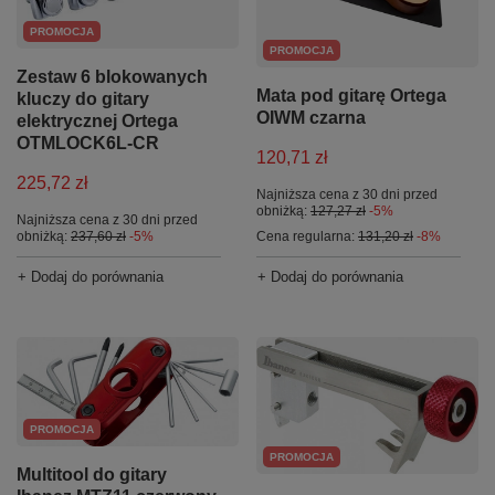
PROMOCJA
PROMOCJA
Zestaw 6 blokowanych
Mata pod gitarę Ortega
kluczy do gitary
OIWM czarna
elektrycznej Ortega
OTMLOCK6L-CR
120,71 zł
225,72 zł
Najniższa cena z 30 dni przed
obniżką:
127,27 zł
-5%
Najniższa cena z 30 dni przed
obniżką:
237,60 zł
-5%
Cena regularna:
131,20 zł
-8%
+ Dodaj do porównania
+ Dodaj do porównania
PROMOCJA
PROMOCJA
Multitool do gitary