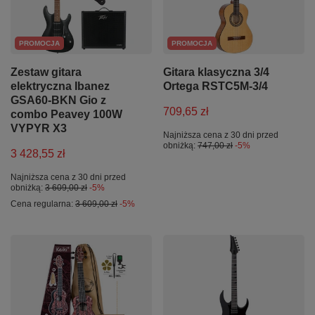
PROMOCJA
PROMOCJA
Zestaw gitara
Gitara klasyczna 3/4
elektryczna Ibanez
Ortega RSTC5M-3/4
GSA60-BKN Gio z
709,65 zł
combo Peavey 100W
VYPYR X3
Najniższa cena z 30 dni przed
obniżką:
747,00 zł
-5%
3 428,55 zł
Najniższa cena z 30 dni przed
obniżką:
3 609,00 zł
-5%
Cena regularna:
3 609,00 zł
-5%