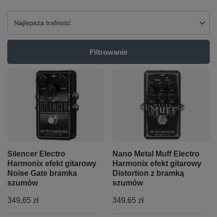
Zmień sortowanie
Najlepsza trafność
Filtrowanie
Silencer Electro
Nano Metal Muff Electro
Harmonix efekt gitarowy
Harmonix efekt gitarowy
Noise Gate bramka
Distortion z bramką
szumów
szumów
349,65 zł
349,65 zł