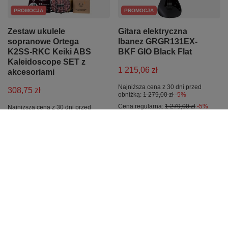
PROMOCJA
PROMOCJA
Zestaw ukulele
Gitara elektryczna
sopranowe Ortega
Ibanez GRGR131EX-
K2SS-RKC Keiki ABS
BKF GIO Black Flat
Kaleidoscope SET z
1 215,06 zł
akcesoriami
Najniższa cena z 30 dni przed
308,75 zł
obniżką:
1 279,00 zł
-5%
Cena regularna:
1 279,00 zł
-5%
Najniższa cena z 30 dni przed
obniżką:
325,00 zł
-5%
PROMOCJA