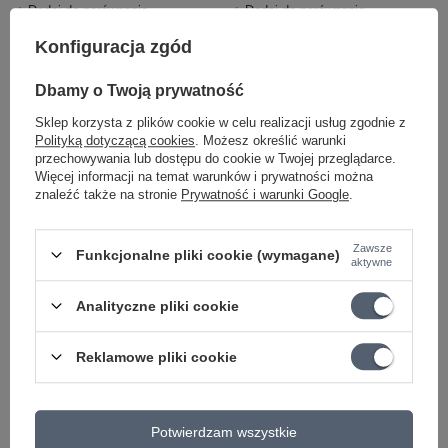
+ Dodaj do porównania
+ Dodaj do porównania
Konfiguracja zgód
Dbamy o Twoją prywatność
Sklep korzysta z plików cookie w celu realizacji usług zgodnie z
Polityką dotyczącą cookies
. Możesz określić warunki
przechowywania lub dostępu do cookie w Twojej przeglądarce.
Więcej informacji na temat warunków i prywatności można
znaleźć także na stronie
Prywatność i warunki Google
.
CHWILOWO NIEDOSTĘPNY
HUM DEBUGGER
Efekt gitarowy Yuer RF-
Zawsze
Funkcjonalne pliki cookie (wymagane)
Electro Harmonix efekt
15 Series Noise Gate
aktywne
gitarowy bramka
144,20 zł
szumów
Analityczne pliki cookie
765,45 zł
+ Dodaj do porównania
Reklamowe pliki cookie
+ Dodaj do porównania
Potwierdzam wszystkie