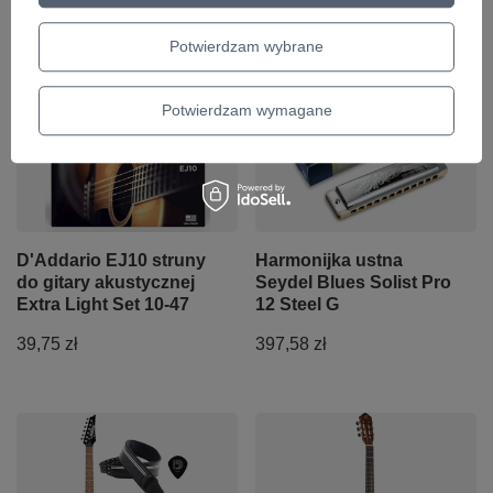
Polecamy
Potwierdzam wybrane
Potwierdzam wymagane
D'Addario EJ10 struny
Harmonijka ustna
do gitary akustycznej
Seydel Blues Solist Pro
Extra Light Set 10-47
12 Steel G
39,75 zł
397,58 zł