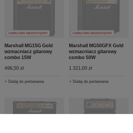
CHWILOWO NIEDOSTĘPNY
CHWILOWO NIEDOSTĘPNY
Marshall MG15G Gold
Marshall MG50GFX Gold
wzmacniacz gitarowy
wzmacniacz gitarowy
combo 15W
combo 50W
496,50 zł
1 321,00 zł
+ Dodaj do porównania
+ Dodaj do porównania