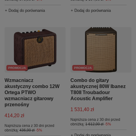
+ Dodaj do porównania
+ Dodaj do porównania
PROMOCJA
PROMOCJA
Combo do gitary
Wzmacniacz
akustycznej 80W Ibanez
akustyczny combo 12W
T80II Troubadour
Ortega PTWO
Acoustic Amplifier
wzmacniacz gitarowy
przenośny
1 531,40 zł
414,20 zł
Najniższa cena z 30 dni przed
obniżką:
1 612,00 zł
-5%
Najniższa cena z 30 dni przed
obniżką:
436,00 zł
-5%
+ Dodaj do porównania