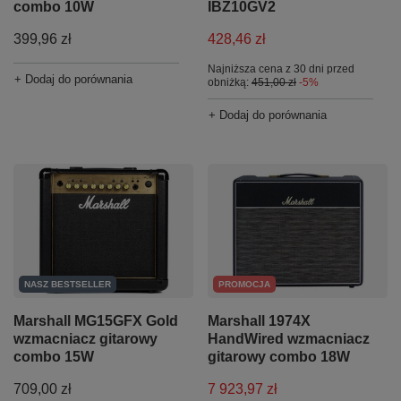
combo 10W
IBZ10GV2
399,96 zł
428,46 zł
Najniższa cena z 30 dni przed
+ Dodaj do porównania
obniżką:
451,00 zł
-5%
+ Dodaj do porównania
NASZ BESTSELLER
PROMOCJA
Marshall MG15GFX Gold
Marshall 1974X
wzmacniacz gitarowy
HandWired wzmacniacz
combo 15W
gitarowy combo 18W
709,00 zł
7 923,97 zł