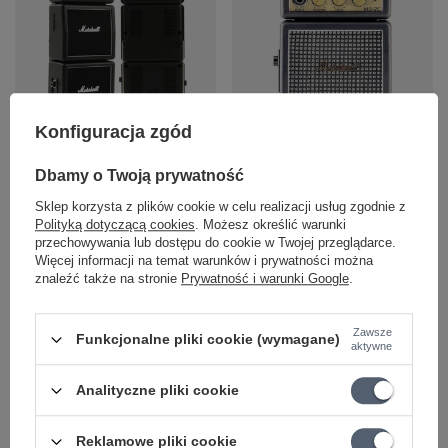
Konfiguracja zgód
Mini wzmacniacz
Mini wzmacniacz
gitarowy Marshall
gitarowy Marshall
Dbamy o Twoją prywatność
MicroStack MS-4
MicroStack MS2 Classic
Sklep korzysta z plików cookie w celu realizacji usług zgodnie z
Polityką dotyczącą cookies
. Możesz określić warunki
220,00 zł
143,17 zł
przechowywania lub dostępu do cookie w Twojej przeglądarce.
Więcej informacji na temat warunków i prywatności można
+ Dodaj do porównania
+ Dodaj do porównania
znaleźć także na stronie
Prywatność i warunki Google
.
Zawsze
Funkcjonalne pliki cookie (wymagane)
aktywne
Analityczne pliki cookie
Reklamowe pliki cookie