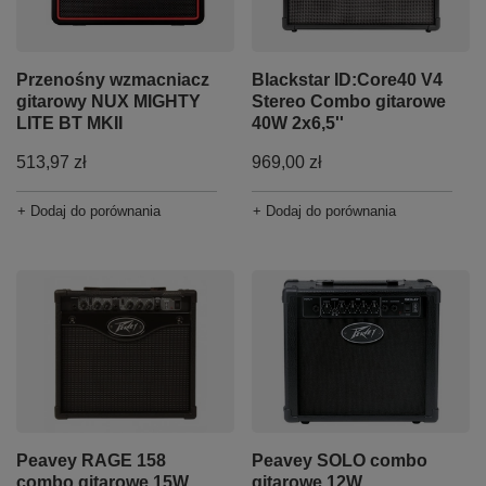
Przenośny wzmacniacz
Blackstar ID:Core40 V4
gitarowy NUX MIGHTY
Stereo Combo gitarowe
LITE BT MKII
40W 2x6,5''
513,97 zł
969,00 zł
+ Dodaj do porównania
+ Dodaj do porównania
Peavey RAGE 158
Peavey SOLO combo
combo gitarowe 15W
gitarowe 12W