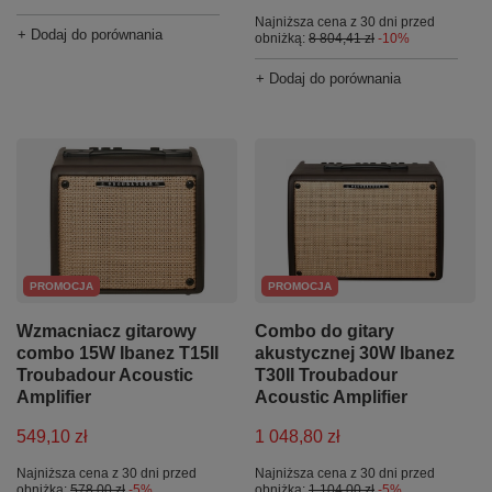
Najniższa cena z 30 dni przed
+ Dodaj do porównania
obniżką:
8 804,41 zł
-10%
+ Dodaj do porównania
PROMOCJA
PROMOCJA
Wzmacniacz gitarowy
Combo do gitary
combo 15W Ibanez T15II
akustycznej 30W Ibanez
Troubadour Acoustic
T30II Troubadour
Amplifier
Acoustic Amplifier
549,10 zł
1 048,80 zł
Najniższa cena z 30 dni przed
Najniższa cena z 30 dni przed
obniżką:
578,00 zł
-5%
obniżką:
1 104,00 zł
-5%