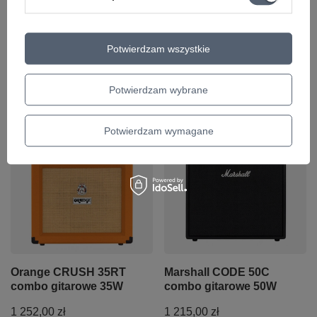
Orange CRUSH 12
Orange CRUSH 20RT
Potwierdzam wszystkie
combo gitarowe
combo gitarowe
495,00 zł
909,00 zł
Potwierdzam wybrane
+ Dodaj do porównania
+ Dodaj do porównania
Potwierdzam wymagane
Orange CRUSH 35RT
Marshall CODE 50C
combo gitarowe 35W
combo gitarowe 50W
1 252,00 zł
1 215,00 zł