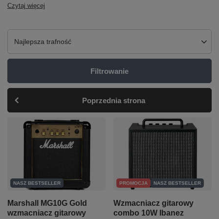
Czytaj więcej
Zmień sortowanie
Najlepsza trafność
Filtrowanie
Poprzednia strona
NASZ BESTSELLER
PROMOCJA
NASZ BESTSELLER
Marshall MG10G Gold
Wzmacniacz gitarowy
wzmacniacz gitarowy
combo 10W Ibanez