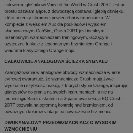
calowemu głośnikowi Voice of the World w Crush 20RT jest po
prostu oszałamiające, z dowodzącą dostawą i głębią dźwięku,
która przeczy skromnej powierzchni wzmacniacza. W
komplecie z wejściem Aux dla podkładów i wyjściem
słuchawkowym CabSim, Crush 20RT jest idealnym
przenośnym wzmacniaczem treningowym, łączącym
użyteczne funkcje z legendarnym brzmieniem Orange i
wiadrami klasycznego Orange mojo.
CAŁKOWICIE ANALOGOWA ŚCIEŻKA SYGNAŁU
Zaangażowanie w analogowe obwody wzmacniacza w erze
cyfrowej gwarantuje, że wzmacniacze Crush mają żywe
wyczucie i szybkość reakcji, z których słynie Orange, inspirując
gitarzystów do grania na swoich instrumentach, a nie na
technologii. Bardzo skuteczna 3-pasmowa sekcja EQ Crush
20RT pozwala na ogromną kontrolę nad brzmieniem, od
odważnych kolorów vintage po nowoczesne brzmienia.
DWUKANAŁOWY PRZEDWZMACNIACZ O WYSOKIM
WZMOCNIENIU