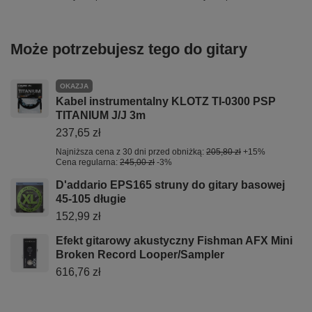
Może potrzebujesz tego do gitary
OKAZJA
Kabel instrumentalny KLOTZ TI-0300 PSP
TITANIUM J/J 3m
237,65 zł
Najniższa cena z 30 dni przed obniżką:
205,80 zł
+15%
Cena regularna:
245,00 zł
-3%
D'addario EPS165 struny do gitary basowej
45-105 długie
152,99 zł
Efekt gitarowy akustyczny Fishman AFX Mini
Broken Record Looper/Sampler
616,76 zł