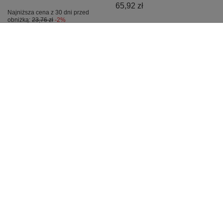
65,92 zł
Najniższa cena z 30 dni przed
obniżką:
23,76 zł
-2%
PROMOCJA
PROMOCJA
Kabel instrumentalny
Kalafonia D'Addario
Ortega OECI-15 J/Jk
KRDD Kaplan Premium
4,5m Economy
Rosin Dark
67,63 zł
49,47 zł
Najniższa cena z 30 dni przed
Najniższa cena z 30 dni przed
obniżką:
71,30 zł
-5%
obniżką:
53,25 zł
-7%
Cena regularna:
73,50 zł
-8%
Cena regularna:
51,00 zł
-3%