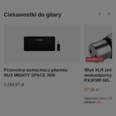
Ciekawostki do gitary
PROMOCJA
Przenośny wzmacniacz gitarowy
Wtyk XLR żeński
NUX MIGHTY SPACE 30W
wodoodporny I
RX3FWP-NG
2 264,97 zł
27,16 zł
Najniższa cena z 30 d
28,00 zł
-3%