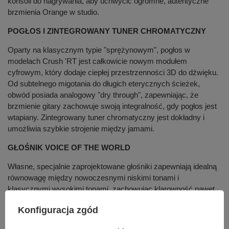
konsoli do nagrywania, aby uchwycić ogromne, autentyczne
brzmienia Orange w studio.
POGŁOS I ZINTEGROWANY TUNER CHROMATYCZNY
Oparty na klasycznym typie "sprężynowym", pogłos w
modelach Crush 'RT jest całkowicie nowym modułem
cyfrowym, który dodaje ciepłej przestrzenności 3D do dźwięku.
Od subtelnego migotania do długich eterycznych ścieżek,
obwód posiada analogowy "dry through", zapewniając, że
brzmienie gitary zachowuje swoją integralność, gdy pogłos jest
wtapiany. Zintegrowany tuner chromatyczny jest dokładny i
umożliwia szybkie strojenie między jamami.
GŁOŚNIK VOICE OF THE WORLD
Własne, specjalnie zaprojektowane głośniki zapewniają idealną
równowagę między nowoczesnymi niskimi tonami i
klasycznymi wysokimi tonami, zachowując klarowność nawet
po naciśnięciu.
Konfiguracja zgód
PANEL GÓRNY (OD PRAWEJ DO LEWEJ)
: INSTRUMENT