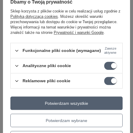
INPUT, CLEAN VOLUME, DIRTY GAIN, BASS, MIDDLE,
Dbamy o Twoją prywatność
TREBLE, DIRTY VOLUME, CHANNEL SELECTOR SWITCH,
Sklep korzysta z plików cookie w celu realizacji usług zgodnie z
AUX IN, wyjście słuchawkowe
Polityką dotyczącą cookies
. Możesz określić warunki
przechowywania lub dostępu do cookie w Twojej przeglądarce.
Wymiary (SZER. X WYS. X GŁ.): 37,5 × 32,5 X 19,7 CM
Więcej informacji na temat warunków i prywatności można
znaleźć także na stronie
Prywatność i warunki Google
.
Waga: 7,2kg
Zawsze
Funkcjonalne pliki cookie (wymagane)
aktywne
Analityczne pliki cookie
Reklamowe pliki cookie
Potwierdzam wszystkie
Potwierdzam wybrane