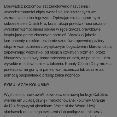
Doświadcz poziomów szczegółowego nasycenia i
wszechstronności nigdy wcześniej nie słyszanych we
wzmacniaczu treningowym. Opierając się na ogromnym
sukcesie serii Crush Pro, konstrukcja przedwzmacniacza o
wysokim wzmocnieniu oddaje w ręce gracza prawdziwie
inspirującą gamę złożonych brzmień. Wysokiej jakości
komponenty o niskim poziomie szumów zapewniają cztery
stopnie wzmocnienia z wyjątkowym bogactwem i klarownością,
zapewniając wszystko, od błogich czystych brzmień, przez
klasyczny bluesowy pomarańczowy crunch, aż po pełne, ultra-
wysokie metalowe zniekształcenia. Kanały Clean i Dirty można
przełączać na górnym panelu wzmacniacza lub zdalnie za
pomocą opcjonalnego przełącznika nożnego.
SYMULACJA KOLUMNY
Wyjście słuchawkowe/liniowe zawiera nową funkcję CabSim,
wiernie emulującą dźwięk mikrofonowanej kolumny Orange
4×12 z flagowymi głośnikami Voice of the World. Użyj
słuchawek do cichego ćwiczenia lub podłącz do miksera /