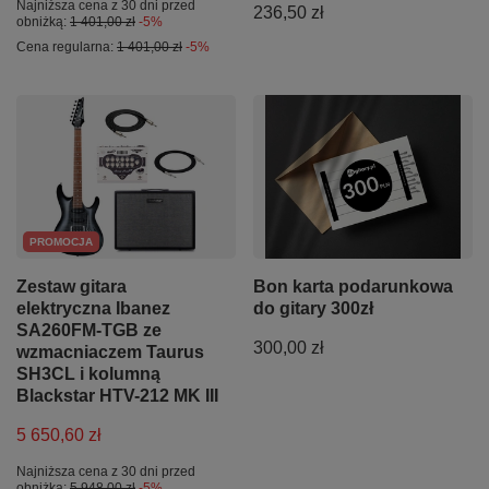
Najniższa cena z 30 dni przed
236,50 zł
obniżką:
1 401,00 zł
-5%
Cena regularna:
1 401,00 zł
-5%
PROMOCJA
Zestaw gitara
Bon karta podarunkowa
elektryczna Ibanez
do gitary 300zł
SA260FM-TGB ze
300,00 zł
wzmacniaczem Taurus
SH3CL i kolumną
Blackstar HTV-212 MK III
5 650,60 zł
Najniższa cena z 30 dni przed
obniżką:
5 948,00 zł
-5%