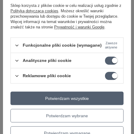
Sklep korzysta z plików cookie w celu realizacji usług zgodnie z
Polityką dotyczącą cookies
. Możesz określić warunki
przechowywania lub dostępu do cookie w Twojej przeglądarce.
Więcej informacji na temat warunków i prywatności można
PROMOCJA
PROMOCJA
znaleźć także na stronie
Prywatność i warunki Google
.
Pokrowiec na ukulele
Pokrowiec na ukulele
koncertowe Ortega
sopranowe Ortega OUB-
Zawsze
Funkcjonalne pliki cookie (wymagane)
OUB-CC-SUJ Sun Jean
SO-GRJ Green Jean
aktywne
żółty pokrowiec do
zielony pokrowiec do
ukulele
ukulele
Analityczne pliki cookie
136,80 zł
137,76 zł
Reklamowe pliki cookie
Najniższa cena z 30 dni przed
Najniższa cena z 30 dni przed
obniżką:
144,00 zł
-5%
obniżką:
145,00 zł
-4%
+ Dodaj do porównania
+ Dodaj do porównania
Potwierdzam wszystkie
Potwierdzam wybrane
Potwierdzam wymagane