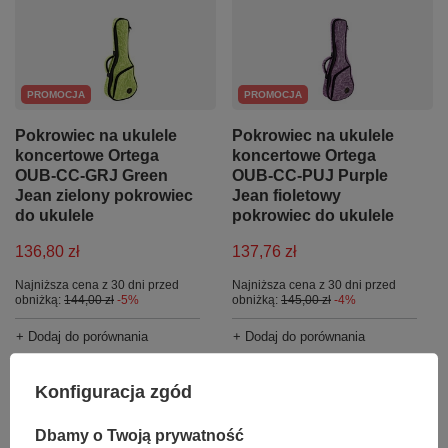
PROMOCJA
PROMOCJA
Pokrowiec na ukulele
Pokrowiec na ukulele
koncertowe Ortega
koncertowe Ortega
OUB-CC-GRJ Green
OUB-CC-PUJ Purple
Jean zielony pokrowiec
Jean fioletowy
do ukulele
pokrowiec do ukulele
136,80 zł
137,76 zł
Najniższa cena z 30 dni przed
Najniższa cena z 30 dni przed
obniżką:
144,00 zł
-5%
obniżką:
145,00 zł
-4%
+ Dodaj do porównania
+ Dodaj do porównania
Konfiguracja zgód
Dbamy o Twoją prywatność