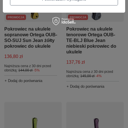
PROMOCJA
PROMOCJA
Pokrowiec na ukulele
Pokrowiec na ukulele
sopranowe Ortega OUB-
tenorowe Ortega OUB-
SO-SUJ Sun Jean żółty
TE-BLJ Blue Jean
pokrowiec do ukulele
niebieski pokrowiec do
ukulele
136,80 zł
137,76 zł
Najniższa cena z 30 dni przed
obniżką:
144,00 zł
-5%
Najniższa cena z 30 dni przed
obniżką:
145,00 zł
-4%
+ Dodaj do porównania
+ Dodaj do porównania