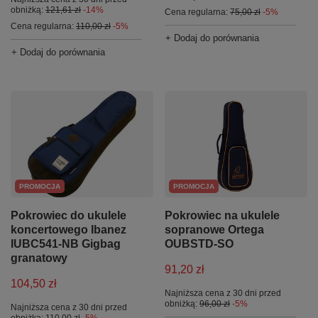
obniżką:
121,61 zł
-14%
Cena regularna:
75,00 zł
-5%
Cena regularna:
110,00 zł
-5%
+ Dodaj do porównania
+ Dodaj do porównania
PROMOCJA
PROMOCJA
Pokrowiec do ukulele
Pokrowiec na ukulele
koncertowego Ibanez
sopranowe Ortega
IUBC541-NB Gigbag
OUBSTD-SO
granatowy
91,20 zł
104,50 zł
Najniższa cena z 30 dni przed
obniżką:
96,00 zł
-5%
Najniższa cena z 30 dni przed
obniżką:
110,00 zł
-5%