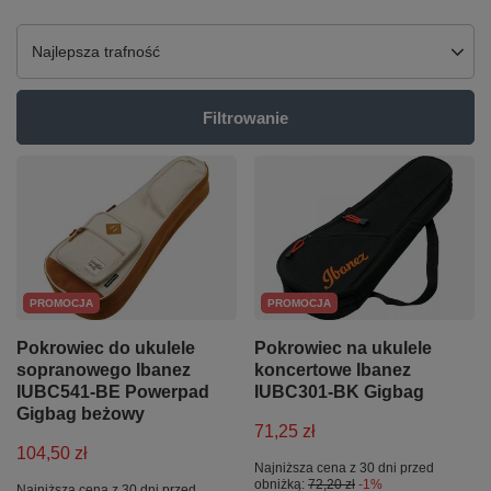
Zmień sortowanie
Najlepsza trafność
Filtrowanie
PROMOCJA
PROMOCJA
Pokrowiec do ukulele
Pokrowiec na ukulele
sopranowego Ibanez
koncertowe Ibanez
IUBC541-BE Powerpad
IUBC301-BK Gigbag
Gigbag beżowy
71,25 zł
104,50 zł
Najniższa cena z 30 dni przed
obniżką:
72,20 zł
-1%
Najniższa cena z 30 dni przed