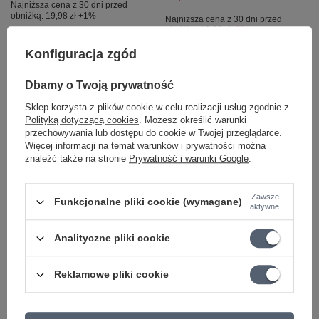
Najniższa cena z 30 dni przed
obniżką:
19,98 zł
+1%
Najniższa cena z 30 dni przed
obniżką:
16,00 zł
-3%
Cena regularna:
20,60 zł
-3%
Konfiguracja zgód
+ Dodaj do porównania
+ Dodaj do porównania
Dbamy o Twoją prywatność
Sklep korzysta z plików cookie w celu realizacji usług zgodnie z
Polityką dotyczącą cookies
. Możesz określić warunki
przechowywania lub dostępu do cookie w Twojej przeglądarce.
Więcej informacji na temat warunków i prywatności można
znaleźć także na stronie
Prywatność i warunki Google
.
PROMOCJA
PROMOCJA
Zawsze
Funkcjonalne pliki cookie (wymagane)
aktywne
Uchwyt na kostki Gewa
Dunlop uchwyt do
525979 F&S Gumowa
kostek gitarowych
Analityczne pliki cookie
szyna
5200SI
47,16 zł
Reklamowe pliki cookie
40,81 zł
Najniższa cena z 30 dni przed
obniżką:
48,62 zł
-3%
Najniższa cena z 30 dni przed
obniżką:
42,08 zł
-3%