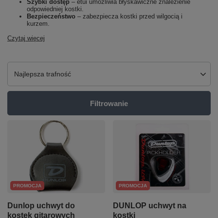
Szybki dostęp
– etui umożliwia błyskawiczne znalezienie
odpowiedniej kostki.
Bezpieczeństwo
– zabezpiecza kostki przed wilgocią i
kurzem.
Czytaj więcej
Zmień sortowanie
Najlepsza trafność
Filtrowanie
PROMOCJA
PROMOCJA
Dunlop uchwyt do
DUNLOP uchwyt na
kostek gitarowych
kostki