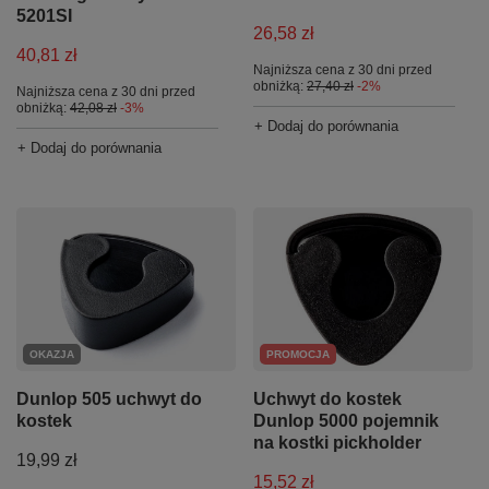
5201SI
26,58 zł
40,81 zł
Najniższa cena z 30 dni przed
obniżką:
27,40 zł
-2%
Najniższa cena z 30 dni przed
obniżką:
42,08 zł
-3%
+ Dodaj do porównania
+ Dodaj do porównania
OKAZJA
PROMOCJA
Dunlop 505 uchwyt do
Uchwyt do kostek
kostek
Dunlop 5000 pojemnik
na kostki pickholder
19,99 zł
15,52 zł