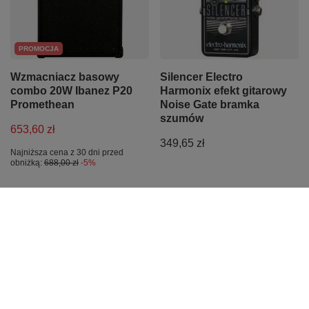
PROMOCJA
Wzmacniacz basowy
Silencer Electro
combo 20W Ibanez P20
Harmonix efekt gitarowy
Promethean
Noise Gate bramka
szumów
653,60 zł
349,65 zł
Najniższa cena z 30 dni przed
obniżką:
688,00 zł
-5%
PROMOCJA