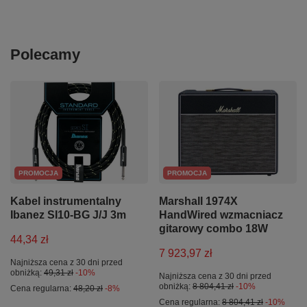
Polecamy
PROMOCJA
PROMOCJA
Kabel instrumentalny
Marshall 1974X
Ibanez SI10-BG J/J 3m
HandWired wzmacniacz
gitarowy combo 18W
44,34 zł
7 923,97 zł
Najniższa cena z 30 dni przed
obniżką:
49,31 zł
-10%
Najniższa cena z 30 dni przed
obniżką:
8 804,41 zł
-10%
Cena regularna:
48,20 zł
-8%
Cena regularna:
8 804,41 zł
-10%