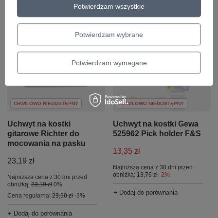
+ Dodaj do porównania
Potwierdzam wszystkie
+ Dodaj do porównania
Potwierdzam wybrane
Potwierdzam wymagane
CHWILOWO NIEDOSTĘPNY
CHWILOWO NIEDOSTĘPNY
Uchwyt na kostki Gewa
Uchwyt na kostki
525962 Pick holder F&S
gitarowe Richter do
mocowania na pasku
13,35 zł
23,19 zł
Najniższa cena z 30 dni przed
obniżką:
13,76 zł
-2%
Najniższa cena z 30 dni przed
obniżką:
23,19 zł
0%
+ Dodaj do porównania
Cena regularna:
23,90 zł
-3%
+ Dodaj do porównania