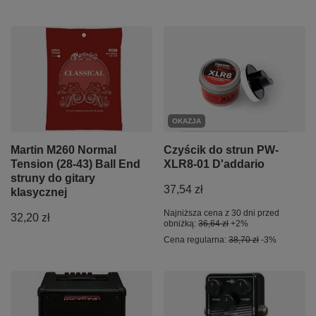
OKAZJA
Martin M260 Normal
Czyścik do strun PW-
Tension (28-43) Ball End
XLR8-01 D'addario
struny do gitary
37,54 zł
klasycznej
Najniższa cena z 30 dni przed
32,20 zł
obniżką:
36,64 zł
+2%
Cena regularna:
38,70 zł
-3%