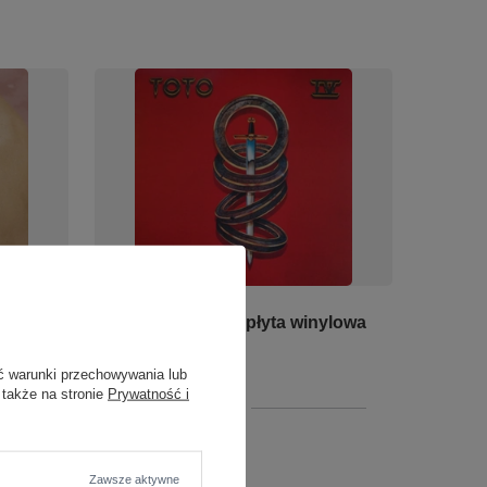
LP
TOTO - Toto IV LP płyta winylowa
64,00 zł
ć warunki przechowywania lub
 także na stronie
Prywatność i
+ Dodaj do porównania
Zawsze aktywne