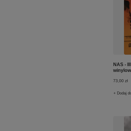
NAS - Il
winylo
73,00 zł
+ Dodaj d