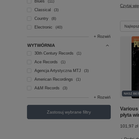
Blues
11
Czytaj wię
Classical
3
Country
8
Zmień s
Najlepsz
Electronic
40
+ Rozwiń
WYTWÓRNIA
30th Century Records
1
Ace Records
1
Agencja Artystyczna MTJ
3
American Recordings
1
A&M Records
3
NASZ BE
+ Rozwiń
Various 
Zastosuj wybrane filtry
płyta w
101,97 zł