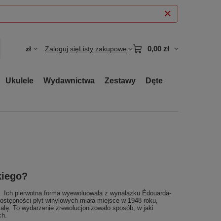
0,00 zł
zł
Zaloguj się
Listy zakupowe
Ukulele
Wydawnictwa
Zestawy
Dęte
kiego?
u. Ich pierwotna forma wyewoluowała z wynalazku Édouarda-
ostępności płyt winylowych miała miejsce w 1948 roku,
alę. To wydarzenie zrewolucjonizowało sposób, w jaki
ch.