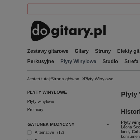
Zestawy gitarowe
Gitary
Struny
Efekty gi
Perkusyjne
Płyty Winylowe
Studio
Strefa
Jesteś tutaj:
Strona główna
Płyty Winylowe
PŁYTY WINYLOWE
Płyty
Płyty winylowe
Premiery
Histor
Płyty win
GATUNEK MUZYCZNY
Léona Scot
kiedy
Col
Alternative
12
konsumenc