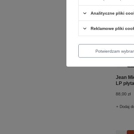
Analityczne pliki coo
Reklamowe pliki coo
Potwierdzam wybra
Jean Mi
LP płyt
88,00 zł
+ Dodaj d