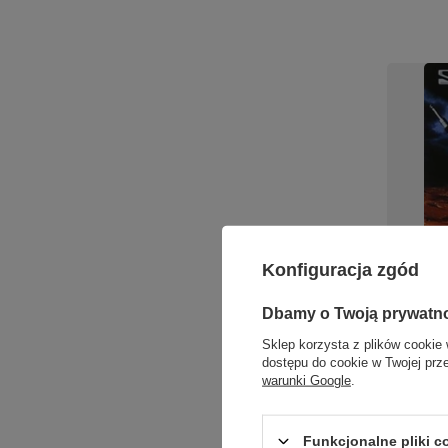
Konfiguracja zgód
Scorpio
Dbamy o Twoją prywatn
winylo
Sklep korzysta z plików cookie 
95,00 zł
dostępu do cookie w Twojej prz
warunki Google
.
+ Dodaj d
Funkcjonalne pliki 