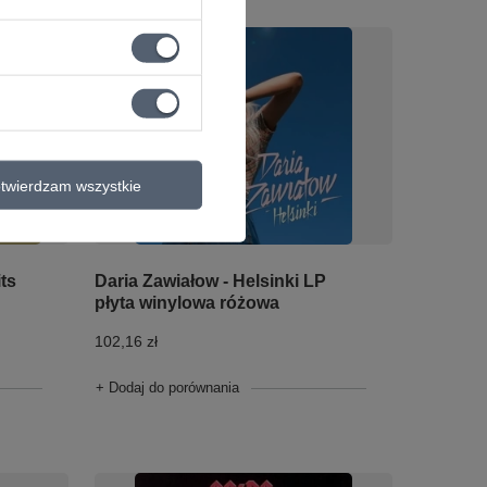
twierdzam wszystkie
its
Daria Zawiałow - Helsinki LP
płyta winylowa różowa
102,16 zł
+ Dodaj do porównania