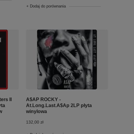
+ Dodaj do porównania
rs II
A$AP ROCKY -
yta
At.Long.Last.A$Ap 2LP płyta
w
winylowa
132,00 zł