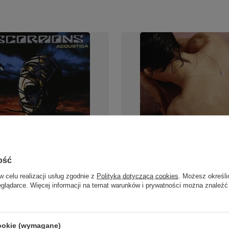
ns - Acoustica LP płyta
Harry Styles - Harry Styles 
ość
wa
płyta winylowa
w celu realizacji usług zgodnie z
Polityką dotyczącą cookies
. Możesz określi
86,00 zł
eglądarce. Więcej informacji na temat warunków i prywatności można znaleźć
o porównania
+ Dodaj do porównania
cookie (wymagane)