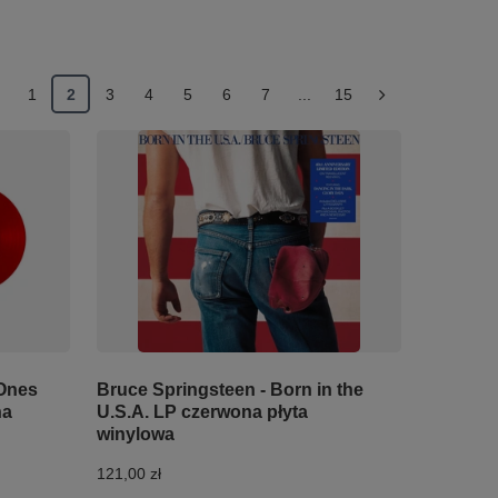
1
2
3
4
5
6
7
...
15
 Ones
Bruce Springsteen - Born in the
na
U.S.A. LP czerwona płyta
winylowa
121,00 zł