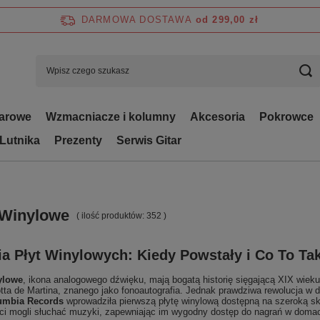
DARMOWA DOSTAWA
od 299,00 zł
tarowe
Wzmacniacze i kolumny
Akcesoria
Pokrowce
 Lutnika
Prezenty
Serwis Gitar
 Winylowe
( ilość produktów:
352
)
ia Płyt Winylowych: Kiedy Powstały i Co To Ta
ylowe
, ikona analogowego dźwięku, mają bogatą historię sięgającą XIX wiek
ta de Martina, znanego jako fonoautografia. Jednak prawdziwa rewolucja w d
umbia Records
wprowadziła pierwszą płytę winylową dostępną na szeroką sk
i mogli słuchać muzyki, zapewniając im wygodny dostęp do nagrań w doma