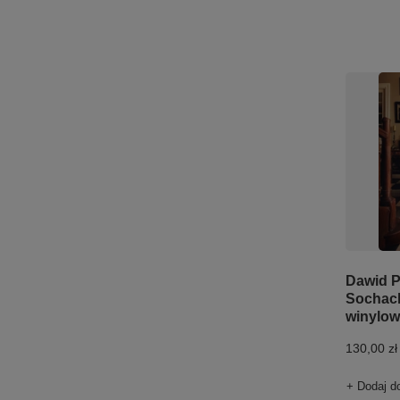
Dawid P
Sochack
winylo
130,00 zł
+ Dodaj d