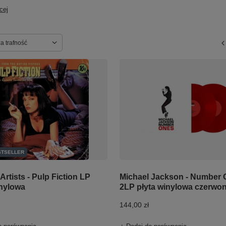
cej
ortowanie
a trafność
STSELLER
Artists - Pulp Fiction LP
Michael Jackson - Number
inylowa
2LP płyta winylowa czerwo
144,00 zł