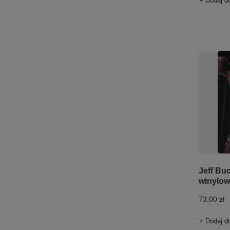
+ Dodaj d
Jeff Buc
winylow
73,00 zł
+ Dodaj d