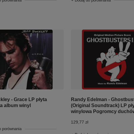
o porównania
+ Dodaj do porównania
kley - Grace LP płyta
Randy Edelman - Ghostbuste
a album winyl
(Original Soundtrack) LP pł
winylowa Pogromcy duchó
129,77 zł
o porównania