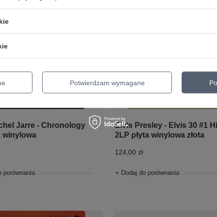
kie
kie
ne
Potwierdzam wymagane
Po
Elvis Presley - Elvis 30 #1 H
chel Jarre - Chronology
2LP płyta winylowa złota
a winylowa
124,00 zł
+ Dodaj do porównania
o porównania