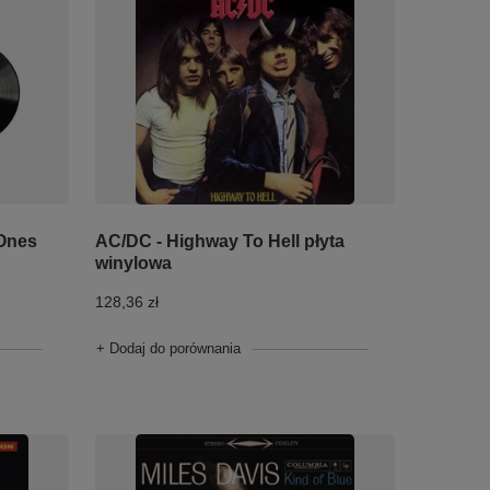
 Ones
AC/DC - Highway To Hell płyta
winylowa
128,36 zł
+ Dodaj do porównania