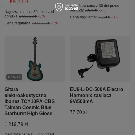
1 993,10 zł
Najniższa cena z 30 dni przed
obniżką:
59,75 zł
-5%
Najniższa cena z 30 dni przed
obniżką:
2 098,00 zł
-5%
Cena regularna:
61,60 zł
-8%
Cena regularna:
2 098,00 zł
-5%
OKAZJA
Gitara
EU9-L-DC-500A Electro
elektroakustyczna
Harmonix zasilacz
Ibanez TCY10PA-CBS
9V/500mA
Talman Cosmic Blue
77,70 zł
Starburst High Gloss
1 219,79 zł
Najniższa cena z 30 dni przed