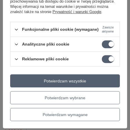
przechowywania lub dostępu do cookie w Twojej przeglądarce.
+ Dodaj do porównania
Więcej informacji na temat warunków i prywatności można
Najniższa cena z 30 dni przed
obniżką:
67,00 zł
-3%
znaleźć także na stronie
Prywatność i warunki Google
.
+ Dodaj do porównania
Zawsze
Funkcjonalne pliki cookie (wymagane)
aktywne
Analityczne pliki cookie
Polecamy
Reklamowe pliki cookie
Potwierdzam wszystkie
Potwierdzam wybrane
PROMOCJA
PROMOCJA
Gitara elektroklasyczna
Pas do gitary Ibanez
Potwierdzam wymagane
Ortega RCE145WH biała
GSD50-P6
4/4 z pokrowcem
56,68 zł