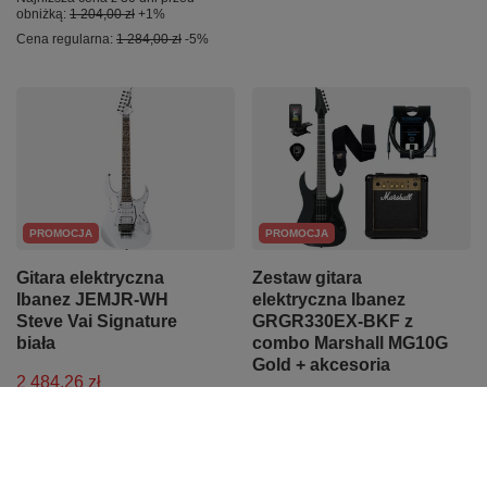
obniżką:
1 204,00 zł
+1%
Cena regularna:
1 284,00 zł
-5%
PROMOCJA
PROMOCJA
Gitara elektryczna
Zestaw gitara
Ibanez JEMJR-WH
elektryczna Ibanez
Steve Vai Signature
GRGR330EX-BKF z
biała
combo Marshall MG10G
Gold + akcesoria
2 484,26 zł
2 193,56 zł
Najniższa cena z 30 dni przed
obniżką:
2 615,00 zł
-5%
Najniższa cena z 30 dni przed
obniżką:
2 309,00 zł
-5%
Cena regularna:
2 615,00 zł
-5%
Cena regularna:
2 309,00 zł
-5%