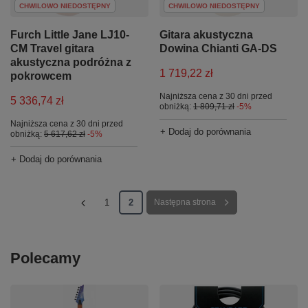
CHWILOWO NIEDOSTĘPNY
CHWILOWO NIEDOSTĘPNY
Furch Little Jane LJ10-
Gitara akustyczna
CM Travel gitara
Dowina Chianti GA-DS
akustyczna podróżna z
1 719,22 zł
pokrowcem
Najniższa cena z 30 dni przed
5 336,74 zł
obniżką:
1 809,71 zł
-5%
Najniższa cena z 30 dni przed
+ Dodaj do porównania
obniżką:
5 617,62 zł
-5%
+ Dodaj do porównania
1
2
Następna strona
Polecamy