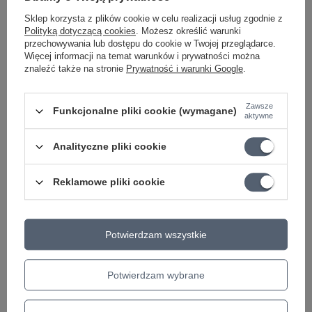
Sklep korzysta z plików cookie w celu realizacji usług zgodnie z
Polityką dotyczącą cookies
. Możesz określić warunki
przechowywania lub dostępu do cookie w Twojej przeglądarce.
Więcej informacji na temat warunków i prywatności można
PROMOCJA
PROMOCJA
znaleźć także na stronie
Prywatność i warunki Google
.
Gitara akustyczna 4/4
Gitara akustyczna
Zawsze
Ibanez VC50NJP-OPN
Baton Rouge X11LS/P-
Funkcjonalne pliki cookie (wymagane)
aktywne
Jam Pack
L-SCC dla
leworęcznych
Analityczne pliki cookie
689,70 zł
707,75 zł
Najniższa cena z 30 dni przed
obniżką:
726,00 zł
-5%
Reklamowe pliki cookie
Najniższa cena z 30 dni przed
obniżką:
745,00 zł
-5%
+ Dodaj do porównania
+ Dodaj do porównania
Potwierdzam wszystkie
Potwierdzam wybrane