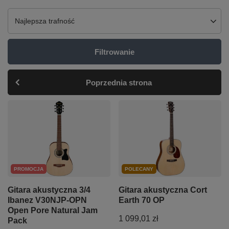
Zmień sortowanie
Najlepsza trafność
Filtrowanie
Poprzednia strona
PROMOCJA
POLECANY
Gitara akustyczna 3/4
Gitara akustyczna Cort
Ibanez V30NJP-OPN
Earth 70 OP
Open Pore Natural Jam
1 099,01 zł
Pack