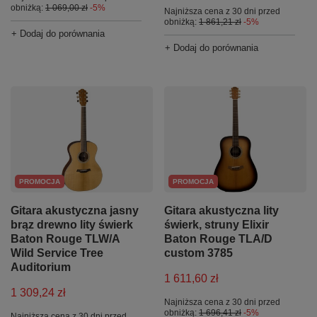
obniżką:
1 069,00 zł
-5%
Najniższa cena z 30 dni przed
obniżką:
1 861,21 zł
-5%
+ Dodaj do porównania
+ Dodaj do porównania
PROMOCJA
PROMOCJA
Gitara akustyczna jasny
Gitara akustyczna lity
brąz drewno lity świerk
świerk, struny Elixir
Baton Rouge TLW/A
Baton Rouge TLA/D
Wild Service Tree
custom 3785
Auditorium
1 611,60 zł
1 309,24 zł
Najniższa cena z 30 dni przed
obniżką:
1 696,41 zł
-5%
Najniższa cena z 30 dni przed