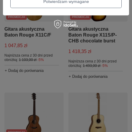
Potwierdzam wymagane
PROMOCJA
PROMOCJA
Gitara akustyczna
Gitara akustyczna
Baton Rouge X11C/F
Baton Rouge X11S/P-
CHB chocolate burst
1 047,85 zł
1 418,35 zł
Najniższa cena z 30 dni przed
obniżką:
1 103,00 zł
-5%
Najniższa cena z 30 dni przed
obniżką:
1 493,00 zł
-5%
+ Dodaj do porównania
+ Dodaj do porównania