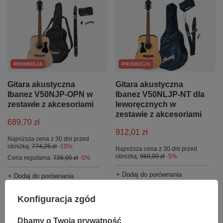
PROMOCJA
PROMOCJA
Gitara akustyczna
Gitara akustyczna
Ibanez V50NJP-OPN w
Ibanez V50NLJP-NT dla
zestawie z akcesoriami
leworęcznych w
zestawie z akcesoriami
689,70 zł
912,01 zł
Najniższa cena z 30 dni przed
obniżką:
774,25 zł
-10%
Najniższa cena z 30 dni przed
obniżką:
960,00 zł
-5%
Cena regularna:
726,00 zł
-5%
+ Dodaj do porównania
+ Dodaj do porównania
Konfiguracja zgód
Dbamy o Twoją prywatność