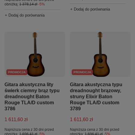
obniżką:
1 378,14 zł
-5%
+ Dodaj do porównania
+ Dodaj do porównania
PROMOCJA
PROMOCJA
Gitara akustyczna lity
Gitara akustyczna typu
świerk ciemny brąz typu
dreadnought brązowy,
dreadnought Baton
struny Elixir Baton
Rouge TLA/D custom
Rouge TLA/D custom
3786
3789
1 611,60 zł
1 611,60 zł
Najniższa cena z 30 dni przed
Najniższa cena z 30 dni przed
obniżką:
1 696,41 zł
-5%
obniżką:
1 696,41 zł
-5%