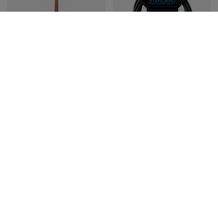
PROMOCJA
PROMOCJA
Gitara elektryczna
Kabel instrumentalny
Ibanez GRG121SP-BMC
Ibanez SI10L J/Jk 3m
Blue Metal Chameleon
44,34 zł
superstrat
Najniższa cena z 30 dni przed
1 350,91 zł
obniżką:
46,75 zł
-5%
Cena regularna:
48,20 zł
-8%
Najniższa cena z 30 dni przed
obniżką:
1 422,00 zł
-5%
Cena regularna:
1 422,00 zł
-5%