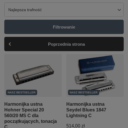
Zmień sortowanie
Najlepsza trafność
Filtrowanie
Poprzednia strona
NASZ BESTSELLER
NASZ BESTSELLER
Harmonijka ustna
Harmonijka ustna
Hohner Special 20
Seydel Blues 1847
560/20 MS C dla
Lightning C
początkujących, tonacja
514,00 zł
C