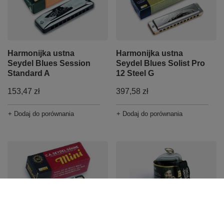
Harmonijka ustna
Harmonijka ustna
Seydel Blues Session
Seydel Blues Solist Pro
Standard A
12 Steel G
153,47 zł
397,58 zł
+ Dodaj do porównania
+ Dodaj do porównania