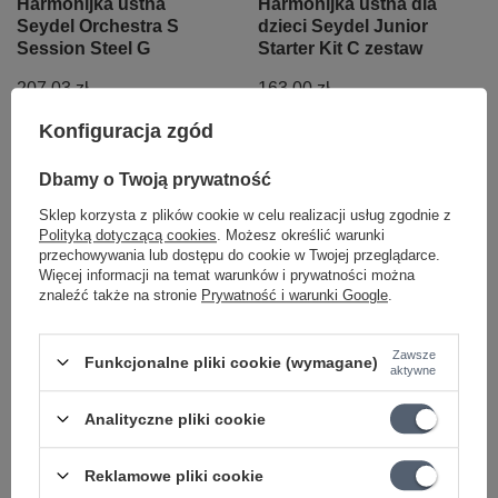
Harmonijka ustna
Harmonijka ustna dla
Seydel Orchestra S
dzieci Seydel Junior
Session Steel G
Starter Kit C zestaw
207,03 zł
163,00 zł
Konfiguracja zgód
+ Dodaj do porównania
+ Dodaj do porównania
Dbamy o Twoją prywatność
Sklep korzysta z plików cookie w celu realizacji usług zgodnie z
Polityką dotyczącą cookies
. Możesz określić warunki
przechowywania lub dostępu do cookie w Twojej przeglądarce.
Więcej informacji na temat warunków i prywatności można
znaleźć także na stronie
Prywatność i warunki Google
.
Zawsze
Funkcjonalne pliki cookie (wymagane)
aktywne
Harmonijka ustna
Zestaw harmonijka
Hohner Marine Band
ustna Hohner Marine
Analityczne pliki cookie
Deluxe 2005/20 C
Band Deluxe 2005/20 C
diatoniczna (bluesowa)
tonacja z uchwytem
Reklamowe pliki cookie
tonacja C
16415 König & Meyer