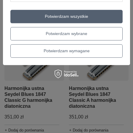
281,00 zł
366,00 zł
Potwierdzam wszystkie
+ Dodaj do porównania
+ Dodaj do porównania
Potwierdzam wybrane
Potwierdzam wymagane
Harmonijka ustna
Harmonijka ustna
Seydel Blues 1847
Seydel Blues 1847
Classic G harmonijka
Classic A harmonijka
diatoniczna
diatoniczna
351,00 zł
351,00 zł
+ Dodaj do porównania
+ Dodaj do porównania