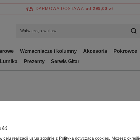
DARMOWA DOSTAWA
od 299,00 zł
tarowe
Wzmacniacze i kolumny
Akcesoria
Pokrowce
 Lutnika
Prezenty
Serwis Gitar
ość
w celu realizacji usług zgodnie z
Polityką dotyczącą cookies
. Możesz określi