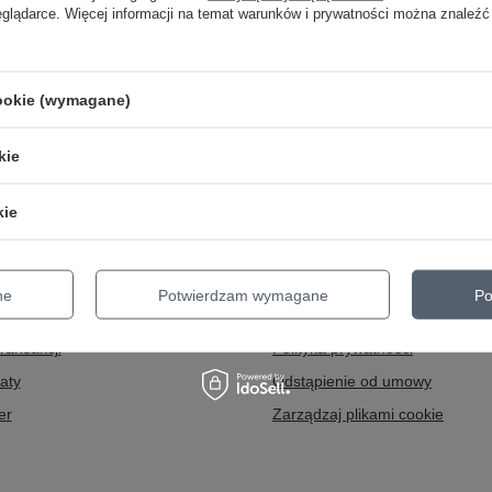
eglądarce. Więcej informacji na temat warunków i prywatności można znaleźć
cookie (wymagane)
kie
Regulaminy
kie
uj się
Informacje o sklepie
Wysyłka
kupowe
Sposoby płatności i prowizje
ne
Potwierdzam wymagane
Po
kupionych produktów
Regulamin
transakcji
Polityka prywatności
aty
Odstąpienie od umowy
er
Zarządzaj plikami cookie