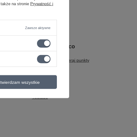
 także na stronie
Prywatność i
Zawsze aktywne
Bądź na bieżąco
Dogitary Club - zbieraj punkty
Blog
Instagram
twierdzam wszystkie
Facebook
Youtube