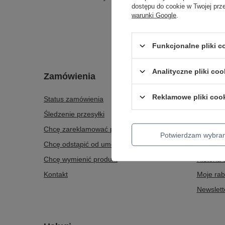
dostępu do cookie w Twojej prz
warunki Google
.
Funkcjonalne pliki 
Analityczne pliki coo
Zamówienia
Konto
Reklamowe pliki coo
Status zamówienia
Zarejestr
Śledzenie przesyłki
Koszyk
Chcę zareklamować produkt
Listy za
Potwierdzam wybra
Chcę odstąpić od umowy
Lista za
Chcę wymienić produkt
Historia 
Kontakt
Moje rab
Newslett