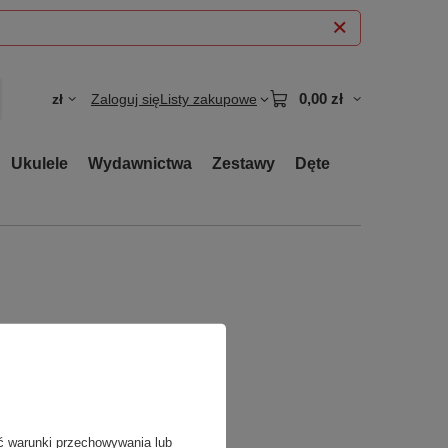
0,00 zł
zł
Zaloguj się
Listy zakupowe
Ukulele
Wydawnictwa
Zestawy
Dęte
ć warunki przechowywania lub