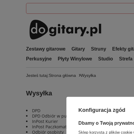
Zestawy gitarowe
Gitary
Struny
Efekty gi
Perkusyjne
Płyty Winylowe
Studio
Strefa
Jesteś tutaj:
Strona główna
Wysyłka
Wysyłka
Konfiguracja zgód
DPD
DPD Odbiór w punkcie
InPost Kurier
Dbamy o Twoją prywatn
InPost Paczkomat 24/7
Odbiór osobisty
Sklep korzysta z plików cookie 