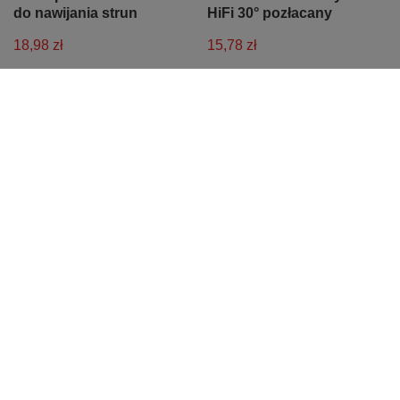
do nawijania strun
HiFi 30° pozłacany
18,98 zł
15,78 zł
Najniższa cena z 30 dni przed
Najniższa cena z 30 dni przed
obniżką:
19,57 zł
-3%
obniżką:
16,27 zł
-3%
PROMOCJA
Najłatwiejsze kolędy na
Złącze kablowe żeńskie
akordeon guzikowy lub
XLR Rean RC3F 3-
klawiszowy - nuty na
biegunowe z
akordeon
posrebrzanymi stykami
32,89 zł
12,39 zł