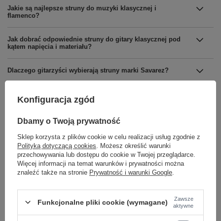
Jakie są najlepsze struny do muzyki klasycznej i
flamenco?
Jak dobrać odpowiednie struny do gitary klasycznej pod
kątem napięcia i materiału?
Dlaczego gitarzyści wybierają struny marki Savarez?
Konfiguracja zgód
Dbamy o Twoją prywatność
Marka
Savarez
Sklep korzysta z plików cookie w celu realizacji usług zgodnie z
Polityką dotyczącą cookies
. Możesz określić warunki
Podmiot odpowiedzialny za ten
GEWA music GmbH
Więcej
przechowywania lub dostępu do cookie w Twojej przeglądarce.
produkt na terenie UE
Więcej informacji na temat warunków i prywatności można
znaleźć także na stronie
Prywatność i warunki Google
.
Symbol
500 AJ
KATEGORIA
STRUNY
Zawsze
Funkcjonalne pliki cookie (wymagane)
DO GITARY KLASYCZNEJ
aktywne
NACIĄG
High tension