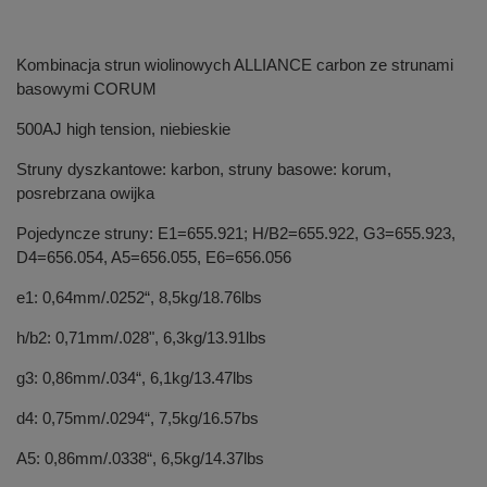
Kombinacja strun wiolinowych ALLIANCE carbon ze strunami
basowymi CORUM
500AJ high tension, niebieskie
Struny dyszkantowe: karbon, struny basowe: korum,
posrebrzana owijka
Pojedyncze struny: E1=655.921; H/B2=655.922, G3=655.923,
D4=656.054, A5=656.055, E6=656.056
e1: 0,64mm/.0252“, 8,5kg/18.76lbs
h/b2: 0,71mm/.028", 6,3kg/13.91lbs
g3: 0,86mm/.034“, 6,1kg/13.47lbs
d4: 0,75mm/.0294“, 7,5kg/16.57bs
A5: 0,86mm/.0338“, 6,5kg/14.37lbs