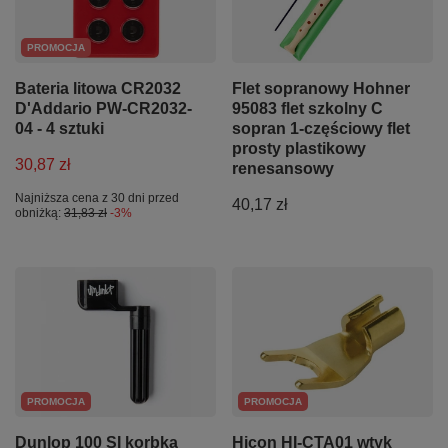
PROMOCJA
Bateria litowa CR2032
Flet sopranowy Hohner
D'Addario PW-CR2032-
95083 flet szkolny C
04 - 4 sztuki
sopran 1-częściowy flet
prosty plastikowy
30,87 zł
renesansowy
Najniższa cena z 30 dni przed
40,17 zł
obniżką:
31,83 zł
-3%
PROMOCJA
PROMOCJA
Dunlop 100 SI korbka
Hicon HI-CTA01 wtyk