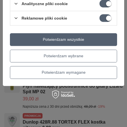
Analityczne pliki cookie
Parametry bezpieczeństwa
Parametry bezpieczeństwa
Reklamowe pliki cookie
Może potrzebujesz tego do gitary
Potwierdzam wszystkie
PROMOCJA
Preparat nabłyszczający do gitary Guitar
polish Lizard Spit MP 01
Potwierdzam wybrane
30,97 zł
Najniższa cena z 30 dni przed obniżką:
31,93 zł
-3%
Potwierdzam wymagane
PROMOCJA
Płyn nawilżający podstrunnice do gitary Lizard
Spit MP 02
39,00 zł
Najniższa cena z 30 dni przed obniżką:
48,20 zł
-19%
PROMOCJA
Dunlop 428R.88 TORTEX FLEX kostka