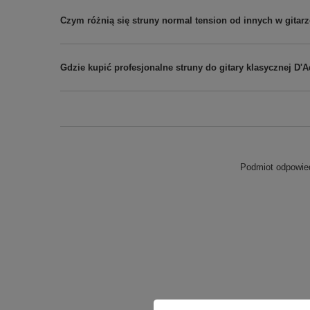
Czym różnią się struny normal tension od innych w gitarz
Gdzie kupić profesjonalne struny do gitary klasycznej D'
Podmiot odpowied