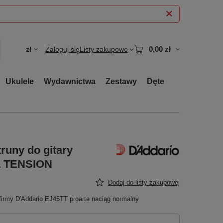
0,00 zł
zł
Zaloguj się
Listy zakupowe
Ukulele
Wydawnictwa
Zestawy
Dęte
runy do gitary
L TENSION
Dodaj do listy zakupowej
 firmy D'Addario EJ45TT proarte naciąg normalny