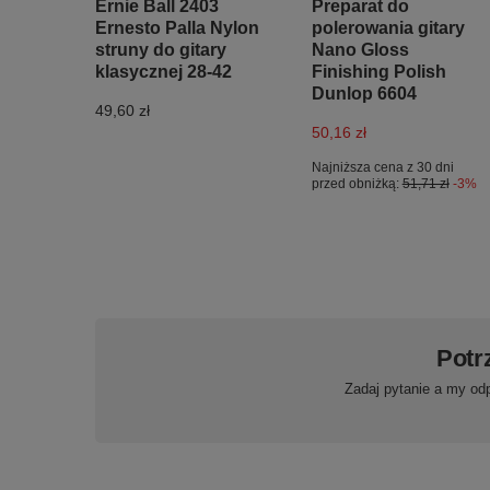
Ernie Ball 2403
Preparat do
Ernesto Palla Nylon
polerowania gitary
struny do gitary
Nano Gloss
klasycznej 28-42
Finishing Polish
Dunlop 6604
49,60 zł
50,16 zł
Najniższa cena z 30 dni
przed obniżką:
51,71 zł
-3%
Potr
Zadaj pytanie a my od