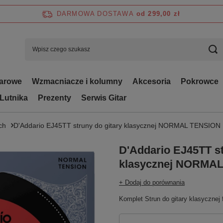
DARMOWA DOSTAWA
od 299,00 zł
tarowe
Wzmacniacze i kolumny
Akcesoria
Pokrowce
 Lutnika
Prezenty
Serwis Gitar
ch
D'Addario EJ45TT struny do gitary klasycznej NORMAL TENSION
D'Addario EJ45TT st
klasycznej NORMA
+ Dodaj do porównania
Komplet Strun do gitary klasycznej