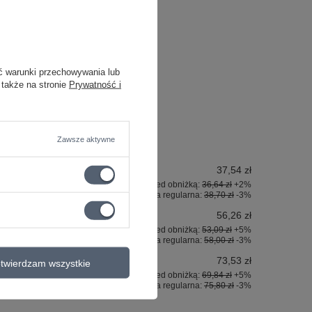
ć warunki przechowywania lub
 także na stronie
Prywatność i
Zawsze aktywne
37,54 zł
Najniższa cena z 30 dni przed obniżką:
36,64 zł
+2%
Cena regularna:
38,70 zł
-3%
56,26 zł
Najniższa cena z 30 dni przed obniżką:
53,09 zł
+5%
Cena regularna:
58,00 zł
-3%
73,53 zł
twierdzam wszystkie
Najniższa cena z 30 dni przed obniżką:
69,84 zł
+5%
Cena regularna:
75,80 zł
-3%