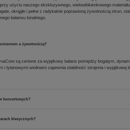
zy użyciu naszego ekskluzywnego, wielowłókienkowego materiału rd
e, okrągłe i pełne z radykalnie poprawioną żywotnością strun, stabi
lnego balansu tonalnego.
brzmieniem a żywotnością?
DynaCore są cenione za wyjątkowy balans pomiędzy bogatym, dynam
i tytanowymi wiolinami zapewnia stabilność strojenia i wyjątkową t
ów koncertowych?
tarach klasycznych?