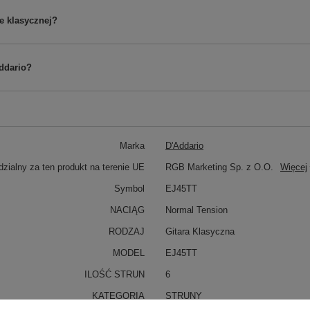
e klasycznej?
Addario?
Marka
D'Addario
zialny za ten produkt na terenie UE
RGB Marketing Sp. z O.O.
Więcej
Symbol
EJ45TT
NACIĄG
Normal Tension
RODZAJ
Gitara Klasyczna
MODEL
EJ45TT
ILOŚĆ STRUN
6
KATEGORIA
STRUNY