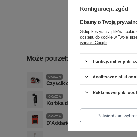
Konfiguracja zgód
Dbamy o Twoją prywatn
Sklep korzysta z plików cookie 
dostępu do cookie w Twojej prz
warunki Google
.
Może potrzebujesz tego do gitary
Funkcjonalne pliki 
Analityczne pliki coo
OKAZJA
Czyścik do strun PW-XLR8-01 D'addar
Reklamowe pliki coo
OKAZJA
Korbka do strun DP0002 z obcinarką D
Potwierdzam wybra
OKAZJA
D'Addario PW-VG-01 VARIGRIP Urządze