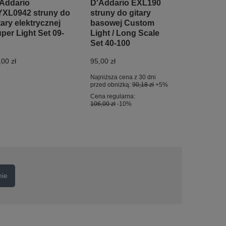
Addario
D'Addario EXL190
XL0942 struny do
struny do gitary
tary elektrycznej
basowej Custom
per Light Set 09-
Light / Long Scale
Set 40-100
,00 zł
95,00 zł
Najniższa cena z 30 dni
przed obniżką:
90,18 zł
+5%
Cena regularna:
106,00 zł
-10%
nie