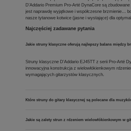
D'Addario Premium Pro-Arté DynaCore są zbudowane pr
jest naprawdę wyjątkowe i współczesne brzmienie… bogat
nasze tytanowe kotwice (jasne i wystające) dla optyma
Najczęściej zadawane pytania
Jakie struny klasyczne oferują najlepszy balans między 
Struny klasyczne D'Addario EJ45TT z serii Pro-Arté 
innowacyjna konstrukcja z wielowłókienkowym rdzeniem 
wymagających gitarzystów klasycznych.
Które struny do gitary klasycznej są polecane dla muzyk
Jakie są zalety strun z rdzeniem wielowłókienkowym w gi