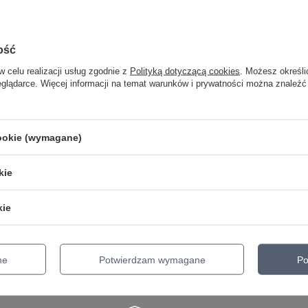
DO GITARY KLASYCZNEJ
ROZMIAR
28-44
Seria
Pro-Arte
ość
Parametry bezpieczeństwa
Parametry bezpieczeństwa
w celu realizacji usług zgodnie z
Polityką dotyczącą cookies
. Możesz określi
eglądarce. Więcej informacji na temat warunków i prywatności można znaleźć
cookie (wymagane)
kie
io
kie
'Addario Pro-Winder
ne
Potwierdzam wymagane
Po
nie do ćwiczenia palców