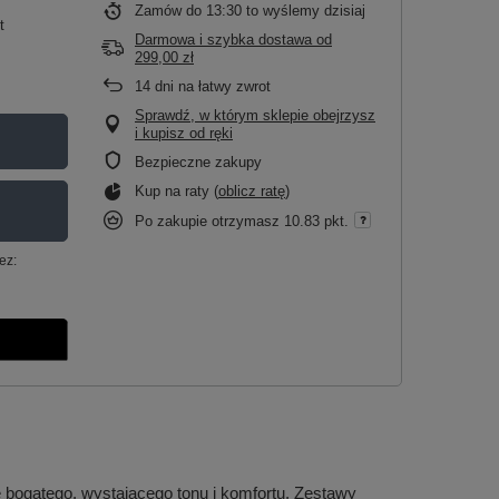
Zamów do
13:30 to wyślemy dzisiaj
t
Darmowa i szybka dostawa
od
299,00 zł
14
dni na łatwy zwrot
Sprawdź, w którym sklepie obejrzysz
i kupisz od ręki
Bezpieczne zakupy
Kup na raty (
oblicz ratę
)
Po zakupie otrzymasz
10.83 pkt.
ez:
 bogatego, wystającego tonu i komfortu. Zestawy