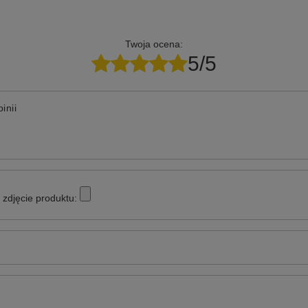
Twoja ocena:
5/5
inii
zdjęcie produktu: