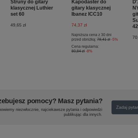
Struny do gitary
Kapodaster do
D'
klasycznej Luthier
gitary klasycznej
NY
set 60
Ibanez ICC10
gi
Su
49,65 zł
74,37 zł
42
Najniższa cena z 30 dni
70
przed obniżką:
78,41 zł
-5%
Cena regularna:
80,84 zł
-8%
zebujesz pomocy? Masz pytania?
Zadaj pyta
powiemy niezwłocznie, najciekawsze pytania i odpowiedzi
publikując dla innych.