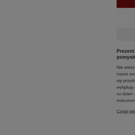
Prezent 
pomysłó
Nie wiesz
nasze zes
się przyda
wylądują 
co dzień 
instrumen
Czytaj wi