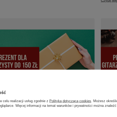
Czytaj wi
ość
w celu realizacji usług zgodnie z
Polityką dotyczącą cookies
. Możesz określi
eglądarce. Więcej informacji na temat warunków i prywatności można znaleźć
dla gitarzysty do 150 zł - ranking TOP 10 na
Prezent 