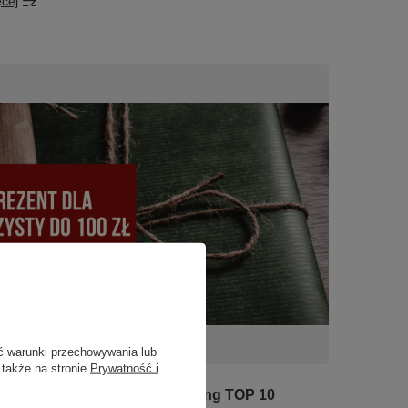
ęcej
ć warunki przechowywania lub
 także na stronie
Prywatność i
dla gitarzysty do 100 zł - ranking TOP 10