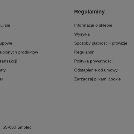
Regulaminy
uj się
Informacje o sklepie
Wysyłka
kupowe
Sposoby płatności i prowizje
kupionych produktów
Regulamin
transakcji
Polityka prywatności
aty
Odstąpienie od umowy
er
Zarządzaj plikami cookie
2
,
55-080
Smolec