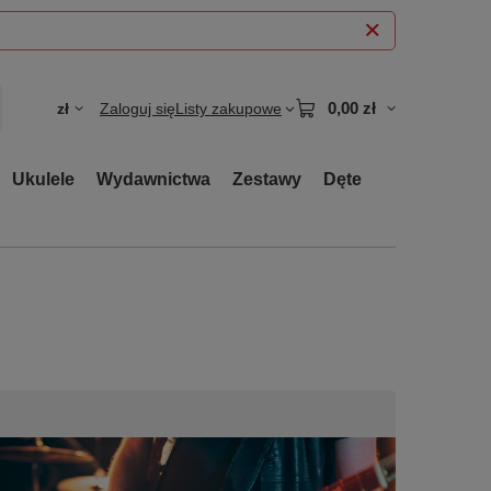
0,00 zł
zł
Zaloguj się
Listy zakupowe
Ukulele
Wydawnictwa
Zestawy
Dęte