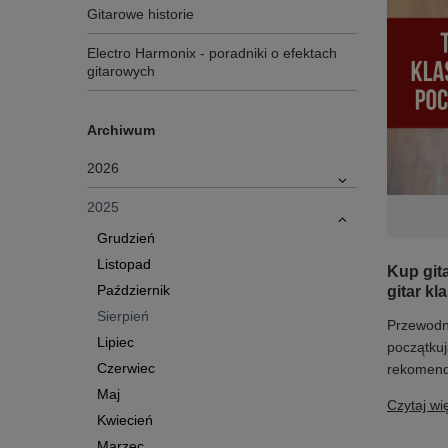
Gitarowe historie
Electro Harmonix - poradniki o efektach
gitarowych
Archiwum
2026
2025
Grudzień
Listopad
Kup git
Październik
gitar k
Sierpień
Przewodni
Lipiec
początkuj
Czerwiec
rekomenda
Maj
Czytaj wi
Kwiecień
Marzec