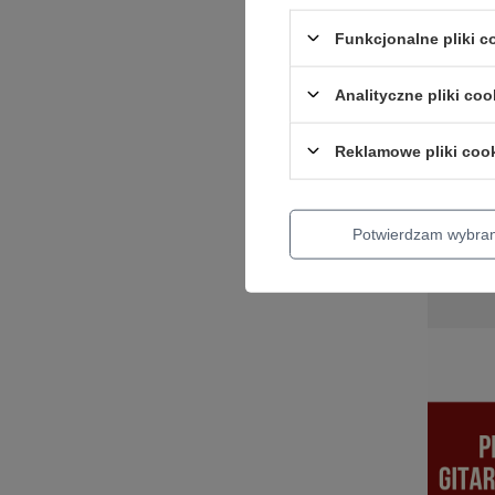
2025
Funkcjonalne pliki 
Szukasz p
ucieszy, 
prezentów
Analityczne pliki coo
tych, któ
chwilę. 
Reklamowe pliki coo
w sklepie
Czytaj wi
Potwierdzam wybra