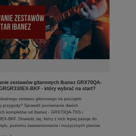
nie zestawów gitarowych Ibanez GRX70QA-
GRGR330EX-BKF - który wybrać na start?
dealnego zestawu gitarowego na początek
j przygody? Sprawdź porównanie dwóch
ych kompletów od Ibanez - GRX70QA-TKS i
-BKF. Dowiedz się, który z nich lepiej pasuje do
stylu, poziomu zaawansowania i muzycznych planów.