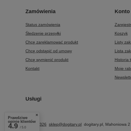
Zamówienia
Konto
Status zamówienia
Zarejestr
Śledzenie przesyłki
Koszyk
Chcę zareklamować produkt
Listy za
Chcę odstąpić od umowy
Lista za
Chcę wymienić produkt
Historia 
Kontakt
Moje rab
Newslett
Usługi
Prawdziwe
opinie klientów
4.9
603663326
sklep@dogitary.pl
dogitary.pl
,
Mahoniowa 
/ 5.0