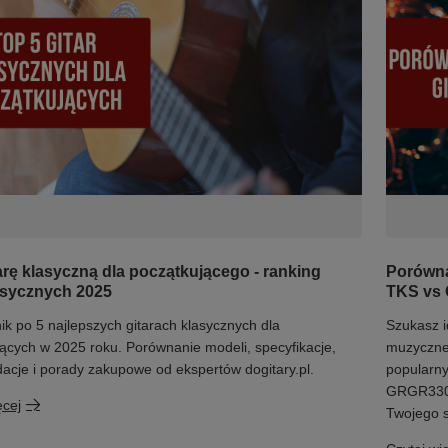
arę klasyczną dla początkującego - ranking
Porówna
lasycznych 2025
TKS vs 
k po 5 najlepszych gitarach klasycznych dla
Szukasz i
ących w 2025 roku. Porównanie modeli, specyfikacje,
muzyczne
cje i porady zakupowe od ekspertów dogitary.pl.
popularn
GRGR330EX
ęcej
Twojego 