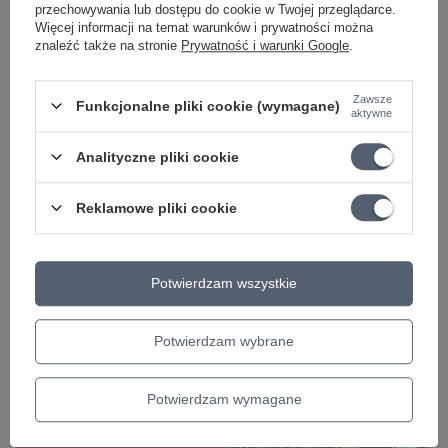
przechowywania lub dostępu do cookie w Twojej przeglądarce.
Więcej informacji na temat warunków i prywatności można
znaleźć także na stronie
Prywatność i warunki Google
.
Zawsze
Funkcjonalne pliki cookie (wymagane)
aktywne
Jak wyregulować gitarę i ustawić akcję strun
Nie wiesz jak ustawić gitarę elektryczną? Struny w
Analityczne pliki cookie
akustyku brzęczą? Przeczytaj jak zabrać się do
ustawienia strun w gitarze każdego typu.
Reklamowe pliki cookie
Czytaj więcej
Potwierdzam wszystkie
Potwierdzam wybrane
Potwierdzam wymagane