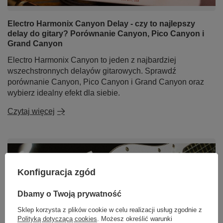
Electro Harmonix Canyon Delay - czy to najlepszy
delay do gitary? Porównanie Canyon, Pico Canyon i
Grand Canyon
Electro Harmonix Canyon to jeden z najbardziej
wszechstronnych delayów gitarowych. Sprawdź
porównanie Canyon, Pico Canyon i Grand Canyon oraz
wybierz idealny efekt dla siebie.
Czytaj więcej
Konfiguracja zgód
Dbamy o Twoją prywatność
Sklep korzysta z plików cookie w celu realizacji usług zgodnie z
Polityką dotyczącą cookies
. Możesz określić warunki