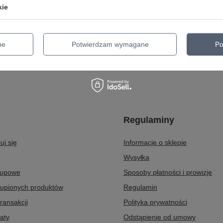
cych i nie tylko!
kie
ęcej
ne
Potwierdzam wymagane
Po
Regulaminy
uj się
Informacje o sklepie
Wysyłka
kupowe
Sposoby płatności i prowizje
kupionych produktów
Regulamin
transakcji
Polityka prywatności
aty
Odstąpienie od umowy