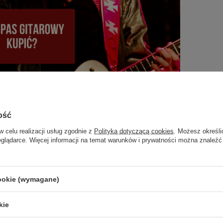
ość
w celu realizacji usług zgodnie z
Polityką dotyczącą cookies
. Możesz określi
e marki pasów do gitary - jaki pas gitarowy
eglądarce. Więcej informacji na temat warunków i prywatności można znaleźć
Przewodnik dla gitarzystów
wygodnego, trwałego i dopasowanego do Twojego
tu pasa do gitary? W tym poradniku wyjaśniamy,
cookie (wymagane)
różnice między modelami do gitary elektrycznej,
ej, klasycznej i basowej, omawiamy najlepsze
kie
, podpowiadamy najlepsze marki oraz pokazujemy,
wnie założyć pasek gitarowy. Przewodnik dla