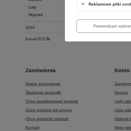
początkują
Reklamowe pliki coo
Luty
Czytaj wi
Styczeń
Potwierdzam wybra
2024
Kanał RSS
Zamówienia
Konto
Status zamówienia
Zarejestr
Śledzenie przesyłki
Koszyk
Chcę zareklamować produkt
Listy za
Chcę odstąpić od umowy
Lista za
Chcę wymienić produkt
Historia 
Kontakt
Moje rab