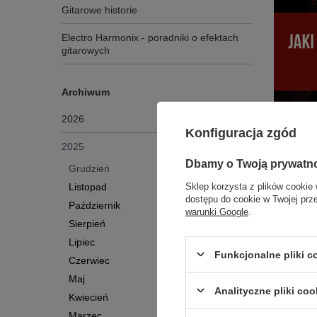
Gitarowe historie
Electro Harmonix - poradniki o efektach
gitarowych
Archiwum
2026
Konfiguracja zgód
2025
Dbamy o Twoją prywatn
Grudzień
Sklep korzysta z plików cookie 
Listopad
Najlepsz
dostępu do cookie w Twojej prz
Październik
kupić? 
warunki Google
.
Sierpień
Szukasz 
Lipiec
instrumen
Funkcjonalne pliki 
Czerwiec
jakie są 
akustyczn
Maj
Analityczne pliki coo
materiały
Kwiecień
jak popra
Marzec