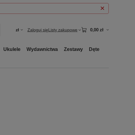
0,00 zł
zł
Zaloguj się
Listy zakupowe
Ukulele
Wydawnictwa
Zestawy
Dęte