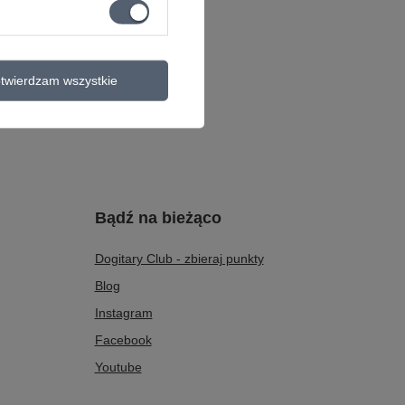
twierdzam wszystkie
Bądź na bieżąco
Dogitary Club - zbieraj punkty
Blog
Instagram
Facebook
Youtube