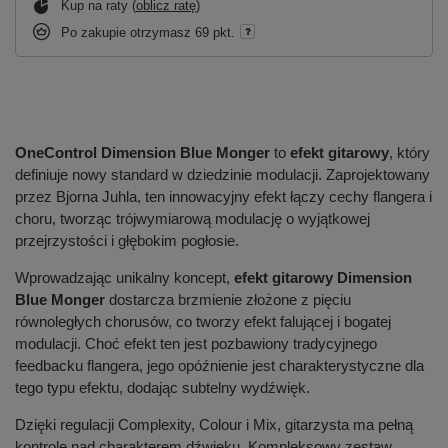
Kup na raty (
oblicz ratę
)
Po zakupie otrzymasz
69 pkt.
OneControl Dimension Blue Monger
to
efekt gitarowy
, który
definiuje nowy standard w dziedzinie modulacji. Zaprojektowany
przez Bjorna Juhla, ten innowacyjny efekt łączy cechy flangera i
choru, tworząc trójwymiarową modulację o wyjątkowej
przejrzystości i głębokim pogłosie.
Wprowadzając unikalny koncept,
efekt gitarowy Dimension
Blue Monger
dostarcza brzmienie złożone z pięciu
równoległych chorusów, co tworzy efekt falującej i bogatej
modulacji. Choć efekt ten jest pozbawiony tradycyjnego
feedbacku flangera, jego opóźnienie jest charakterystyczne dla
tego typu efektu, dodając subtelny wydźwięk.
Dzięki regulacji Complexity, Colour i Mix, gitarzysta ma pełną
kontrolę nad charakterem dźwięku. Kompleksowy zestaw