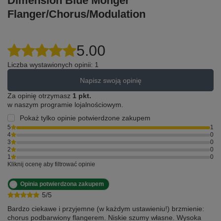
Dimension Blue Monger
Flanger/Chorus/Modulation
5.00
Liczba wystawionych opinii: 1
Napisz swoją opinię
Za opinię otrzymasz
1 pkt.
w naszym programie lojalnościowym.
Pokaż tylko opinie potwierdzone zakupem
5
1
4
0
3
0
2
0
1
0
Kliknij ocenę aby filtrować opinie
Opinia potwierdzona zakupem
5/5
Bardzo ciekawe i przyjemne (w każdym ustawieniu!) brzmienie:
chorus podbarwiony flangerem. Niskie szumy własne. Wysoka