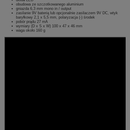
obudowa ze szczotkowanego aluminium
gniazda 6,3 mm mono in / output
zasilanie 9V baterią lub opcjonalnie zasilaczem 9V DC, wtyk
baryłkowy 2,1 x 5,5 mm, polaryzacja (-) środek
pobór prądu 27 mA
wymiary (D x S x W) 100 x 47 x 46 mm
waga około 160 g