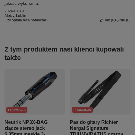
jakość wykonania.
2024-01-19
Alojzy, Lublin
Czy opinia była pomocna?
Tak
0
Nie
0
Z tym produktem nasi klienci kupowali
także
PROMOCJA
PROMOCJA
Neutrik NP3X-BAG
Pas do gitary Richter
złącze stereo jack
Nergal Signature
6,35mm męskie 3-
TRIUMVIRATUS czarny