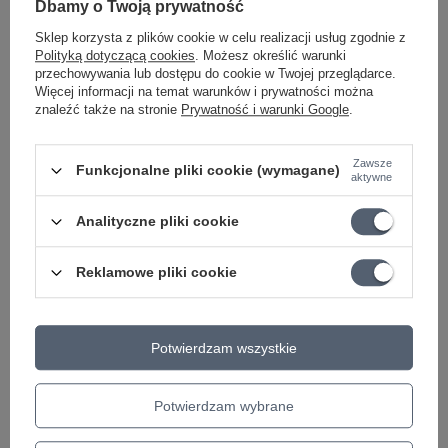
Dbamy o Twoją prywatność
Parametry bezpieczeństwa
Parametry bezpieczeństwa
Sklep korzysta z plików cookie w celu realizacji usług zgodnie z
Polityką dotyczącą cookies
. Możesz określić warunki
przechowywania lub dostępu do cookie w Twojej przeglądarce.
Ciekawostki do gitary
Więcej informacji na temat warunków i prywatności można
znaleźć także na stronie
Prywatność i warunki Google
.
Zawsze
Funkcjonalne pliki cookie (wymagane)
aktywne
Analityczne pliki cookie
Reklamowe pliki cookie
Multiefekt gitarowy NUX NME-5
Efekt gitarowy t
TRIDENT
Tremble
Potwierdzam wszystkie
2 058,97 zł
270,89 zł
Potwierdzam wybrane