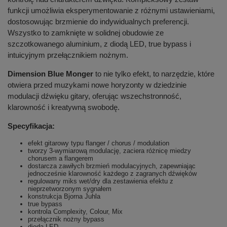
funkcji umożliwia eksperymentowanie z różnymi ustawieniami,
dostosowując brzmienie do indywidualnych preferencji.
Wszystko to zamknięte w solidnej obudowie ze
szczotkowanego aluminium, z diodą LED, true bypass i
intuicyjnym przełącznikiem nożnym.
Dimension Blue Monger
to nie tylko efekt, to narzędzie, które
otwiera przed muzykami nowe horyzonty w dziedzinie
modulacji dźwięku gitary, oferując wszechstronność,
klarowność i kreatywną swobodę.
Specyfikacja:
efekt gitarowy typu flanger / chorus / modulation
tworzy 3-wymiarową modulację, zaciera różnicę miedzy
chorusem a flangerem
dostarcza zawiłych brzmień modulacyjnych, zapewniając
jednocześnie klarowność każdego z zagranych dźwięków
regulowany miks wet/dry dla zestawienia efektu z
nieprzetworzonym sygnałem
konstrukcja Bjorna Juhla
true bypass
kontrola Complexity, Colour, Mix
przełącznik nożny bypass
dioda LED