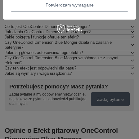
Potwierdzam wymagane
Pytania innych klientów
Co to jest OneControl Dimension Blue Monger?
Jak działa OneControl Dimension Blue Monger?
Jakie pokrętła i funkcje oferuje ten efekt?
Czy OneControl Dimension Blue Monger działa na zasilanie
bateryjne?
Jakie są główne zastosowania tego efektu?
Czy OneControl Dimension Blue Monger współpracuje z innymi
efektami?
Czy ten efekt jest odpowiedni dla basu?
Jakie są wymiary i waga urządzenia?
Potrzebujesz pomocy? Masz pytania?
Zadaj pytanie a my odpowiemy niezwłocznie,
Zadaj pytanie
najciekawsze pytania i odpowiedzi publikując
dla innych.
Opinie o Efekt gitarowy OneControl