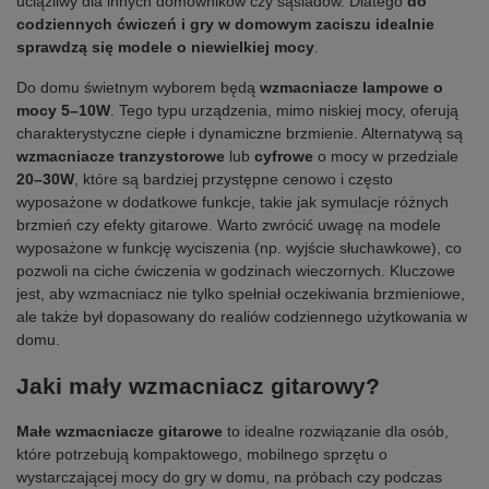
uciążliwy dla innych domowników czy sąsiadów. Dlatego
do
codziennych ćwiczeń i gry w domowym zaciszu idealnie
sprawdzą się modele o niewielkiej mocy
.
Do domu świetnym wyborem będą
wzmacniacze lampowe o
mocy 5–10W
. Tego typu urządzenia, mimo niskiej mocy, oferują
charakterystyczne ciepłe i dynamiczne brzmienie. Alternatywą są
wzmacniacze tranzystorowe
lub
cyfrowe
o mocy w przedziale
20–30W
, które są bardziej przystępne cenowo i często
wyposażone w dodatkowe funkcje, takie jak symulacje różnych
brzmień czy efekty gitarowe. Warto zwrócić uwagę na modele
wyposażone w funkcję wyciszenia (np. wyjście słuchawkowe), co
pozwoli na ciche ćwiczenia w godzinach wieczornych. Kluczowe
jest, aby wzmacniacz nie tylko spełniał oczekiwania brzmieniowe,
ale także był dopasowany do realiów codziennego użytkowania w
domu.
Jaki mały wzmacniacz gitarowy?
Małe wzmacniacze gitarowe
to idealne rozwiązanie dla osób,
które potrzebują kompaktowego, mobilnego sprzętu o
wystarczającej mocy do gry w domu, na próbach czy podczas