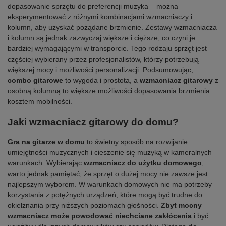
dopasowanie sprzętu do preferencji muzyka – można
eksperymentować z różnymi kombinacjami wzmacniaczy i
kolumn, aby uzyskać pożądane brzmienie. Zestawy wzmacniacza
i kolumn są jednak zazwyczaj większe i cięższe, co czyni je
bardziej wymagającymi w transporcie. Tego rodzaju sprzęt jest
częściej wybierany przez profesjonalistów, którzy potrzebują
większej mocy i możliwości personalizacji. Podsumowując,
combo gitarowe
to wygoda i prostota, a
wzmacniacz gitarowy
z
osobną kolumną to większe możliwości dopasowania brzmienia
kosztem mobilności.
Jaki wzmacniacz gitarowy do domu?
Gra na gitarze w domu
to świetny sposób na rozwijanie
umiejętności muzycznych i cieszenie się muzyką w kameralnych
warunkach. Wybierając
wzmacniacz do użytku domowego
,
warto jednak pamiętać, że sprzęt o dużej mocy nie zawsze jest
najlepszym wyborem. W warunkach domowych nie ma potrzeby
korzystania z potężnych urządzeń, które mogą być trudne do
okiełznania przy niższych poziomach głośności.
Zbyt mocny
wzmacniacz może powodować niechciane zakłócenia
i być