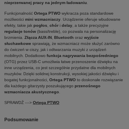
nieprzerwanej pracy na jednym ładowaniu
.
Funkcjonalność
Ortega PTWO
wykracza poza standardowe
możliwości
mini wzmacniaczy
. Urządzenie oferuje wbudowane
efekty, takie jak
pogłos
,
chór
i
delay
, a także precyzyjne
regulacje tonów
(bass/treble), co pozwala na personalizację
brzmienia.
Złącza AUX-IN
,
Bluetooth
oraz
wyjście
słuchawkowe
sprawiają, że wzmacniacz może służyć zarówno
do ćwiczeń w ciszy, jak i odtwarzania muzyki z urządzeń
mobilnych. Dodatkowo
funkcja nagrywania bezpośredniego
(OTG) przez USB-C umożliwia łatwe przenoszenie dźwięku na
inne urządzenia, co jest szczególnie przydatne dla mobilnych
muzyków. Dzięki solidnej konstrukcji, wysokiej jakości dźwięku i
bogatej funkcjonalności,
Ortega PTWO
to doskonałe rozwiązanie
dla każdego gitarzysty poszukującego
przenośnego
wzmacniacza akustycznego
.
SPRAWDŹ --->
Ortega PTWO
Podsumowanie