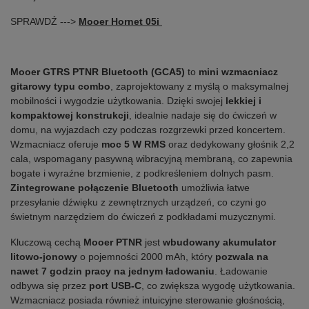
SPRAWDŹ --->
Mooer Hornet 05i
Mooer GTRS PTNR Bluetooth (GCA5)
to
mini wzmacniacz
gitarowy typu combo
, zaprojektowany z myślą o maksymalnej
mobilności i wygodzie użytkowania. Dzięki swojej
lekkiej i
kompaktowej konstrukcji
, idealnie nadaje się do ćwiczeń w
domu, na wyjazdach czy podczas rozgrzewki przed koncertem.
Wzmacniacz oferuje
moc 5 W RMS
oraz dedykowany głośnik 2,2
cala, wspomagany pasywną wibracyjną membraną, co zapewnia
bogate i wyraźne brzmienie, z podkreśleniem dolnych pasm.
Zintegrowane połączenie Bluetooth
umożliwia łatwe
przesyłanie dźwięku z zewnętrznych urządzeń, co czyni go
świetnym narzędziem do ćwiczeń z podkładami muzycznymi.
Kluczową cechą
Mooer PTNR
jest
wbudowany akumulator
litowo-jonowy
o pojemności 2000 mAh, który
pozwala na
nawet 7 godzin pracy na jednym ładowaniu
. Ładowanie
odbywa się przez
port USB-C
, co zwiększa wygodę użytkowania.
Wzmacniacz posiada również intuicyjne sterowanie głośnością,