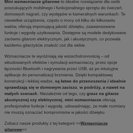
Mini wzmacniacze gitarowe
to idealne rozwiązanie dla osób
poszukujących mobilnego i funkcjonalnego sprzętu do ćwiczeń,
domowych nagrań, czy występów w kameralnych warunkach. Te
niewielkie urządzenia, często o mocy od kilku do kilkunastu
watów, oferują imponującą jakość dźwięku, zaawansowane
funkcje i wygodę użytkowania. Dostępne są modele dedykowane
zarówno gitarom elektrycznym, jak i akustycznym, co pozwala
każdemu gitarzyście znaleźć coś dla siebie.
Wzmacniacze te wyróżniają się wszechstronnością – od
wbudowanych efektów i symulacji wzmacniaczy, przez opcje
łączności Bluetooth i nagrywania przez USB, aż po intuicyjne
aplikacje do personalizacji brzmienia. Dzięki kompaktowej
konstrukcji i lekkiej wadze,
są łatwe do przenoszenia i idealnie
sprawdzają się w domowym zaciszu
,
w podróży, a nawet na
małych scenach
. Niezależnie od tego, czy
grasz na gitarze
akustycznej czy elektrycznej
,
mini wzmacniacze
oferują
profesjonalne funkcje i wygodę, udowadniając, że małe rozmiary
nie muszą oznaczać kompromisów w jakości dźwięku.
Zobacz nasze produkty z tej kategorii >>
Wzmacniacze
gitarowe
<<