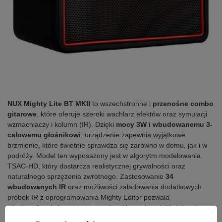
NUX Mighty Lite BT MKII
to wszechstronne i
przenośne combo
gitarowe
, które oferuje szeroki wachlarz efektów oraz symulacji
wzmacniaczy i kolumn (IR). Dzięki
mocy 3W i wbudowanemu 3-
calowemu głośnikowi
, urządzenie zapewnia wyjątkowe
brzmienie, które świetnie sprawdza się zarówno w domu, jak i w
podróży. Model ten wyposażony jest w algorytm modelowania
TSAC-HD, który dostarcza realistycznej grywalności oraz
naturalnego sprzężenia zwrotnego. Zastosowanie
34
wbudowanych IR
oraz możliwości załadowania dodatkowych
próbek IR z oprogramowania Mighty Editor pozwala
użytkownikowi eksperymentować z różnorodnymi dźwiękami.
Dzięki intuicyjnej aplikacji MightyAmp oraz wsparciu dla interfejsu