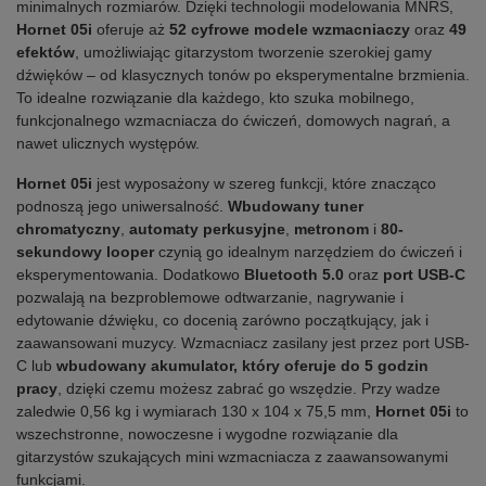
minimalnych rozmiarów. Dzięki technologii modelowania MNRS,
Hornet 05i
oferuje aż
52 cyfrowe modele wzmacniaczy
oraz
49
efektów
, umożliwiając gitarzystom tworzenie szerokiej gamy
dźwięków – od klasycznych tonów po eksperymentalne brzmienia.
To idealne rozwiązanie dla każdego, kto szuka mobilnego,
funkcjonalnego wzmacniacza do ćwiczeń, domowych nagrań, a
nawet ulicznych występów.
Hornet 05i
jest wyposażony w szereg funkcji, które znacząco
podnoszą jego uniwersalność.
Wbudowany tuner
chromatyczny
,
automaty perkusyjne
,
metronom
i
80-
sekundowy looper
czynią go idealnym narzędziem do ćwiczeń i
eksperymentowania. Dodatkowo
Bluetooth 5.0
oraz
port USB-C
pozwalają na bezproblemowe odtwarzanie, nagrywanie i
edytowanie dźwięku, co docenią zarówno początkujący, jak i
zaawansowani muzycy. Wzmacniacz zasilany jest przez port USB-
C lub
wbudowany akumulator, który oferuje do 5 godzin
pracy
, dzięki czemu możesz zabrać go wszędzie. Przy wadze
zaledwie 0,56 kg i wymiarach 130 x 104 x 75,5 mm,
Hornet 05i
to
wszechstronne, nowoczesne i wygodne rozwiązanie dla
gitarzystów szukających mini wzmacniacza z zaawansowanymi
funkcjami.