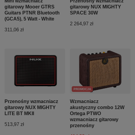
Mini wzmacniacz
Przenośny wzmacniacz
gitarowy Mooer GTRS
gitarowy NUX MIGHTY
Guitars PTNR Bluetooth
SPACE 30W
(GCA5), 5 Watt - White
2 264,97 zł
311,06 zł
PROMOCJA
Przenośny wzmacniacz
Wzmacniacz
gitarowy NUX MIGHTY
akustyczny combo 12W
LITE BT MKII
Ortega PTWO
wzmacniacz gitarowy
513,97 zł
przenośny