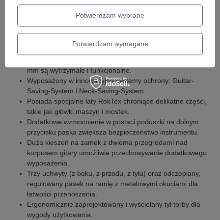
ochronę, ale z mniejszą grubością wyściółki i nieco lżejszą
konstrukcją.
Potwierdzam wybrane
Wykonany z solidnej, wodoodpornej tkaniny RokTex, z 20
mm wyściółką, zapewniającą ochronę.
Potwierdzam wymagane
Wewnętrzne wykończenie z czarnego nylonu zabezpiecza
przed zarysowaniami, a zamki błyskawiczne o szerokości 8
mm są wytrzymałe i funkcjonalne.
Wyposażony w innowacyjne systemy ochrony: Guitar-
Saving-System i Neck-Saving-System.
Posiada specjalne łaty RokTex chroniące delikatne części,
takie jak główki maszyn i mostek.
Dodatkowe wzmocnienie w postaci poduszki na dolnym
przycisku paska zwiększa bezpieczeństwo instrumentu.
Duża kieszeń na zamek z dwiema przegrodami nad
korpusem gitary umożliwia przechowywanie dodatkowego
wyposażenia.
Trzy uchwyty (z boku, z przodu, z tyłu) oraz odczepiany,
regulowany pasek na ramię z metalowymi okuciami dla
łatwości przenoszenia.
Ergonomicznie zaprojektowany i wyściełany tył torby dla
wygody użytkowania.