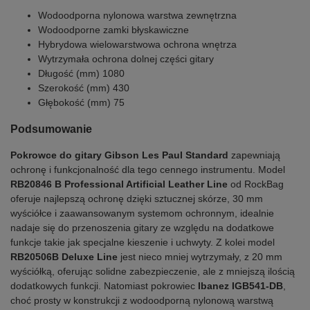
Wodoodporna nylonowa warstwa zewnętrzna
Wodoodporne zamki błyskawiczne
Hybrydowa wielowarstwowa ochrona wnętrza
Wytrzymała ochrona dolnej części gitary
Długość (mm) 1080
Szerokość (mm) 430
Głębokość (mm) 75
Podsumowanie
Pokrowce do gitary Gibson Les Paul Standard
zapewniają
ochronę i funkcjonalność dla tego cennego instrumentu. Model
RB20846 B Professional Artificial Leather Line
od RockBag
oferuje najlepszą ochronę dzięki sztucznej skórze, 30 mm
wyściółce i zaawansowanym systemom ochronnym, idealnie
nadaje się do przenoszenia gitary ze względu na dodatkowe
funkcje takie jak specjalne kieszenie i uchwyty. Z kolei model
RB20506B Deluxe Line
jest nieco mniej wytrzymały, z 20 mm
wyściółką, oferując solidne zabezpieczenie, ale z mniejszą ilością
dodatkowych funkcji. Natomiast pokrowiec
Ibanez IGB541-DB
,
choć prosty w konstrukcji z wodoodporną nylonową warstwą