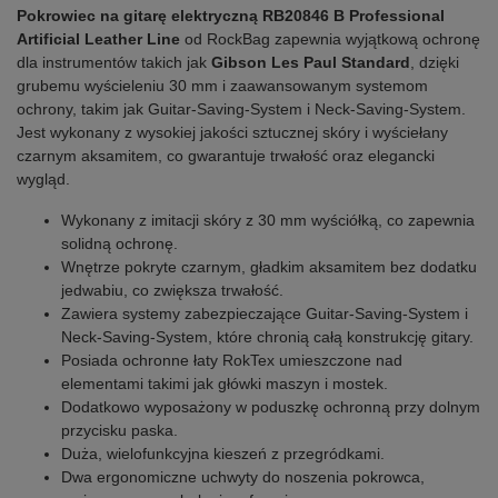
Pokrowiec na gitarę elektryczną RB20846 B Professional
Artificial Leather
Line
od RockBag zapewnia wyjątkową ochronę
dla instrumentów takich jak
Gibson Les Paul Standard
, dzięki
grubemu wyścieleniu 30 mm i zaawansowanym systemom
ochrony, takim jak Guitar-Saving-System i Neck-Saving-System.
Jest wykonany z wysokiej jakości sztucznej skóry i wyściełany
czarnym aksamitem, co gwarantuje trwałość oraz elegancki
wygląd.
Wykonany z imitacji skóry z 30 mm wyściółką, co zapewnia
solidną ochronę.
Wnętrze pokryte czarnym, gładkim aksamitem bez dodatku
jedwabiu, co zwiększa trwałość.
Zawiera systemy zabezpieczające Guitar-Saving-System i
Neck-Saving-System, które chronią całą konstrukcję gitary.
Posiada ochronne łaty RokTex umieszczone nad
elementami takimi jak główki maszyn i mostek.
Dodatkowo wyposażony w poduszkę ochronną przy dolnym
przycisku paska.
Duża, wielofunkcyjna kieszeń z przegródkami.
Dwa ergonomiczne uchwyty do noszenia pokrowca,