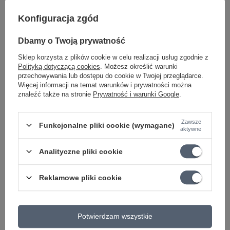
Konfiguracja zgód
Dbamy o Twoją prywatność
Sklep korzysta z plików cookie w celu realizacji usług zgodnie z
Polityką dotyczącą cookies
. Możesz określić warunki
przechowywania lub dostępu do cookie w Twojej przeglądarce.
Więcej informacji na temat warunków i prywatności można
znaleźć także na stronie
Prywatność i warunki Google
.
Zawsze
Funkcjonalne pliki cookie (wymagane)
aktywne
Kup teraz
Analityczne pliki cookie
Pokrowiec na gitarę elektryczną RB20506B
z linii
RockBag
Deluxe Line
oferuje solidną ochronę dla gitary typu
Gibson Les
Reklamowe pliki cookie
Paul Standard
dzięki wyściółce 20 mm i wodoodpornej tkaninie
RokTex, choć jest nieco mniej wytrzymały w porównaniu do
bardziej zaawansowanych modeli. Wyposażony w systemy
Potwierdzam wszystkie
Guitar-Saving-System i Neck-Saving-System, zapewnia wysoką