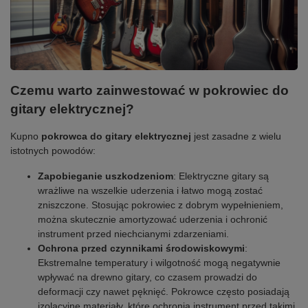
Czemu warto zainwestować w pokrowiec do
gitary elektrycznej?
Kupno
pokrowca do gitary elektrycznej
jest zasadne z wielu
istotnych powodów:
Zapobieganie uszkodzeniom
: Elektryczne gitary są
wrażliwe na wszelkie uderzenia i łatwo mogą zostać
zniszczone. Stosując pokrowiec z dobrym wypełnieniem,
można skutecznie amortyzować uderzenia i ochronić
instrument przed niechcianymi zdarzeniami.
Ochrona przed czynnikami środowiskowymi
:
Ekstremalne temperatury i wilgotność mogą negatywnie
wpływać na drewno gitary, co czasem prowadzi do
deformacji czy nawet pęknięć. Pokrowce często posiadają
izolacyjne materiały, które ochronią instrument przed takimi