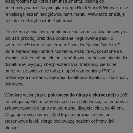
przegrodami nad korpusem instrumentu, idealną do
przechowywania statywu gitarowego RockStand® Worwei, oraz
mniejszą kieszeń nad główką instrumentu. Wewnątrz znajduje
się także uchwyt na kabel gitarowy.
Do przenoszenia instrumentu przeznaczone są dwa uchwyty (z
boku i z przodu) oraz dwa odpinane, regulowane paski o
szerokości 50 mm z systemem Shoulder-Saving-System™,
które zapewniają komfort noszenia. Paski te wyposażone są
również w kieszeń na telefon komórkowy i metalowe okucia dla
dodatkowej wygody i bezpieczeństwa. Metalowy pierścień
umożliwia zawieszenie torby, a spód wzmocniony PVC z
metalowymi nóżkami zapewnia dodatkową trwałość i stabilność
pokrowca.
Wymiary wewnętrzne
pokrowca do gitary elektrycznej
to 108
cm długości, 36 cm szerokości i 6 cm głębokości, co umożliwia
zakwaterowanie gitar o maksymalnej długości ciała do 48 cm.
Waga pokrowca wynosi 3,60 kg, co sprawia, że jest on
stosunkowo lekki, biorąc pod uwagę poziom ochrony, jaki
oferuje.