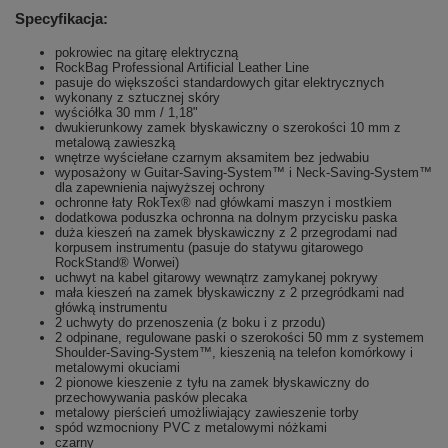
Specyfikacja:
pokrowiec na gitarę elektryczną
RockBag Professional Artificial Leather Line
pasuje do większości standardowych gitar elektrycznych
wykonany z sztucznej skóry
wyściółka 30 mm / 1,18"
dwukierunkowy zamek błyskawiczny o szerokości 10 mm z
metalową zawieszką
wnętrze wyściełane czarnym aksamitem bez jedwabiu
wyposażony w Guitar-Saving-System™ i Neck-Saving-System™
dla zapewnienia najwyższej ochrony
ochronne łaty RokTex® nad główkami maszyn i mostkiem
dodatkowa poduszka ochronna na dolnym przycisku paska
duża kieszeń na zamek błyskawiczny z 2 przegrodami nad
korpusem instrumentu (pasuje do statywu gitarowego
RockStand® Worwei)
uchwyt na kabel gitarowy wewnątrz zamykanej pokrywy
mała kieszeń na zamek błyskawiczny z 2 przegródkami nad
główką instrumentu
2 uchwyty do przenoszenia (z boku i z przodu)
2 odpinane, regulowane paski o szerokości 50 mm z systemem
Shoulder-Saving-System™, kieszenią na telefon komórkowy i
metalowymi okuciami
2 pionowe kieszenie z tyłu na zamek błyskawiczny do
przechowywania pasków plecaka
metalowy pierścień umożliwiający zawieszenie torby
spód wzmocniony PVC z metalowymi nóżkami
czarny