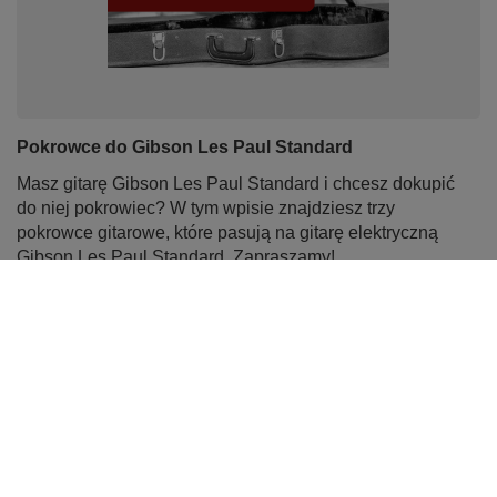
Pokrowce do Gibson Les Paul Standard
Masz gitarę Gibson Les Paul Standard i chcesz dokupić
do niej pokrowiec? W tym wpisie znajdziesz trzy
pokrowce gitarowe, które pasują na gitarę elektryczną
Gibson Les Paul Standard. Zapraszamy!
Czytaj więcej