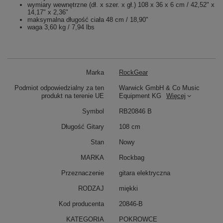
wymiary wewnętrzne (dł. x szer. x gł.) 108 x 36 x 6 cm / 42,52" x
14,17" x 2,36"
maksymalna długość ciała 48 cm / 18,90"
waga 3,60 kg / 7,94 lbs
Marka
RockGear
Podmiot odpowiedzialny za ten
Warwick GmbH & Co Music
produkt na terenie UE
Equipment KG
Więcej
Symbol
RB20846 B
Długość Gitary
108 cm
Stan
Nowy
MARKA
Rockbag
Przeznaczenie
gitara elektryczna
RODZAJ
miękki
Kod producenta
20846-B
KATEGORIA
POKROWCE