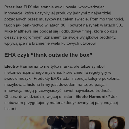
Przez lata
EHX
nieustannie ewoluowała, wprowadzając
innowacje, które uczyniły jej produkty jednymi z najbardziej
pożądanych przez muzyków na całym świecie. Pomimo trudności,
takich jak bankructwo w latach 80. i powrót na rynek w latach 90.,
Mike Matthews nie poddał się i odbudował firmę, która do dziś
cieszy się ogromnym uznaniem za swoje wyjątkowe produkty,
wpływające na brzmienie wielu kultowych utworów.
EHX czyli “think outside the box”
Electro-Harmonix
to nie tylko marka, ale także symbol
niekonwencjonalnego myślenia, które zmienia reguły gry w
świecie muzyki. Produkty
EHX
nadal inspirują kolejne pokolenia
muzyków, a historia firmy jest dowodem na to, że pasja i
innowacja mogą przezwyciężyć nawet największe trudności.
Chcesz dowiedzieć się więcej o historii
Electo Harmonix
? Już
niebawem przygotujemy materiał dedykowany tej pasjonującej
historii.