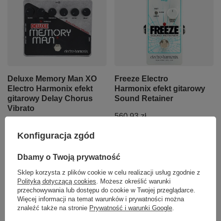
Deluxe Memory Man XO
Freeze Electro
Electro Harmonix efekt
Harmonix efekt gitarowy
gitarowy Delay Chorus
Sound Retainer
Vibrato
560,93 zł
921,27 zł
Konfiguracja zgód
Dbamy o Twoją prywatność
Sklep korzysta z plików cookie w celu realizacji usług zgodnie z
Polityką dotyczącą cookies
. Możesz określić warunki
przechowywania lub dostępu do cookie w Twojej przeglądarce.
Więcej informacji na temat warunków i prywatności można
znaleźć także na stronie
Prywatność i warunki Google
.