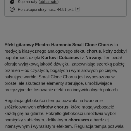
Kup na raty (
oblicz ratę
)
Po zakupie otrzymasz
44.81 pkt.
Efekt gitarowy Electro-Harmonix Small Clone Chorus
to
reedycja klasycznego analogowego efektu
chorus
, który zdobył
popularność dzięki
Kurtowi Cobainowi
z
Nirvany
. Ten pedał
oferuje wyjątkową jakość dźwięku, zapewniając szeroką paletę
brzmień – od czystych, bogatych i wymiarowych po ciepłe,
pulsujące warble. Small Clone Chorus jest wyposażony w
proste, ale skuteczne elementy sterujące, umożliwiające
precyzyjne dostosowanie efektu do indywidualnych potrzeb.
Regulacja głębokości i tempa pozwala na tworzenie
zróżnicowanych
efektów chorus
, które mogą wzbogacić
każdą grę na gitarze. Pokrętło głębokości umożliwia wybór
pomiędzy subtelnym, delikatnym
chorusem
a bardziej
intensywnym i wyrazistym efektem. Regulacja tempa pozwala