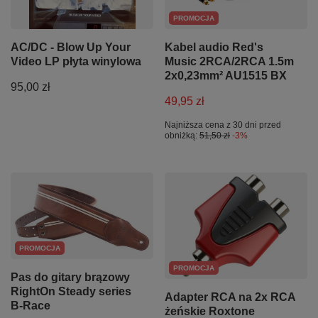
PROMOCJA
AC/DC - Blow Up Your
Kabel audio Red's
Video LP płyta winylowa
Music 2RCA/2RCA 1.5m
2x0,23mm² AU1515 BX
95,00 zł
49,95 zł
Najniższa cena z 30 dni przed
obniżką:
51,50 zł
-3%
PROMOCJA
PROMOCJA
Pas do gitary brązowy
RightOn Steady series
Adapter RCA na 2x RCA
B-Race
żeńskie Roxtone