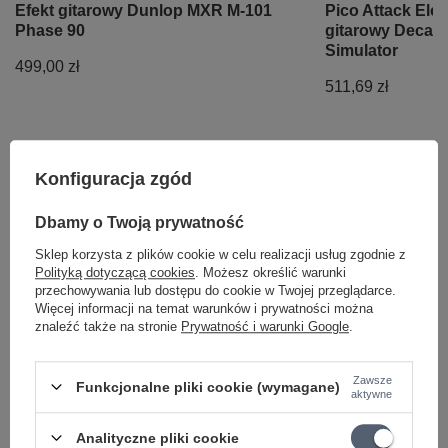
Efekt gitarowy Dunlop MXR M-101
Pico Attack Ele
Phase 90
gitarowy Decay
Simulator
499,00 zł
511,69 zł
Konfiguracja zgód
Potrzebujesz pomocy? Masz pytania?
Dbamy o Twoją prywatność
Zadaj pytanie a my odpowiemy niezwłocznie,
Zadaj pytanie
Sklep korzysta z plików cookie w celu realizacji usług zgodnie z
najciekawsze pytania i odpowiedzi publikując
dla innych.
Polityką dotyczącą cookies
. Możesz określić warunki
przechowywania lub dostępu do cookie w Twojej przeglądarce.
Więcej informacji na temat warunków i prywatności można
znaleźć także na stronie
Prywatność i warunki Google
.
Opinie o Small Clone Electro Harmonix
efekt gitarowy Chorus
Zawsze
Funkcjonalne pliki cookie (wymagane)
aktywne
Analityczne pliki cookie