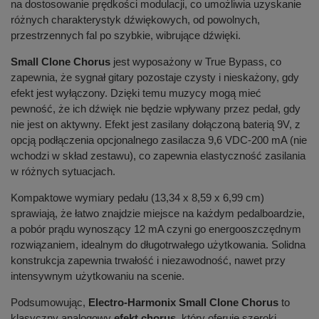
na dostosowanie prędkości modulacji, co umożliwia uzyskanie
różnych charakterystyk dźwiękowych, od powolnych,
przestrzennych fal po szybkie, wibrujące dźwięki.
Small Clone Chorus
jest wyposażony w True Bypass, co
zapewnia, że sygnał gitary pozostaje czysty i nieskażony, gdy
efekt jest wyłączony. Dzięki temu muzycy mogą mieć
pewność, że ich dźwięk nie będzie wpływany przez pedał, gdy
nie jest on aktywny. Efekt jest zasilany dołączoną baterią 9V, z
opcją podłączenia opcjonalnego zasilacza 9,6 VDC-200 mA (nie
wchodzi w skład zestawu), co zapewnia elastyczność zasilania
w różnych sytuacjach.
Kompaktowe wymiary pedału (13,34 x 8,59 x 6,99 cm)
sprawiają, że łatwo znajdzie miejsce na każdym pedalboardzie,
a pobór prądu wynoszący 12 mA czyni go energooszczędnym
rozwiązaniem, idealnym do długotrwałego użytkowania. Solidna
konstrukcja zapewnia trwałość i niezawodność, nawet przy
intensywnym użytkowaniu na scenie.
Podsumowując,
Electro-Harmonix Small Clone Chorus
to
klasyczny analogowy
efekt chorus
, który oferuje szeroki