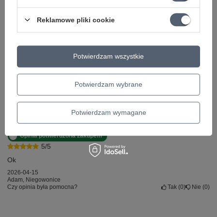
5.00
Liczba wystawionych opinii: 1
Reklamowe pliki cookie
Napisz swoją opinię
Za opinię otrzymasz
1 pkt.
Potwierdzam wszystkie
w naszym programie lojalnościowym.
Pokaż tylko opinie potwierdzone zakupem
5
1
Potwierdzam wybrane
4
0
3
0
2
0
1
0
Potwierdzam wymagane
Kliknij ocenę aby filtrować opinie
Opinia potwierdzona zakupem
5/5
Ok
2026-04-15
Adam, Niegowonice
Czy opinia była pomocna?
Tak
0
Nie
0