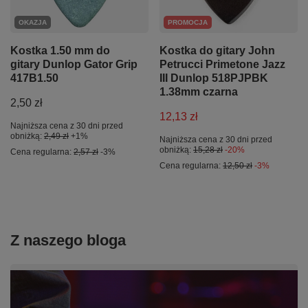
OKAZJA
PROMOCJA
Kostka 1.50 mm do
Kostka do gitary John
gitary Dunlop Gator Grip
Petrucci Primetone Jazz
417B1.50
III Dunlop 518PJPBK
1.38mm czarna
2,50 zł
12,13 zł
Najniższa cena z 30 dni przed
obniżką:
2,49 zł
+1%
Najniższa cena z 30 dni przed
obniżką:
15,28 zł
-20%
Cena regularna:
2,57 zł
-3%
Cena regularna:
12,50 zł
-3%
Z naszego bloga