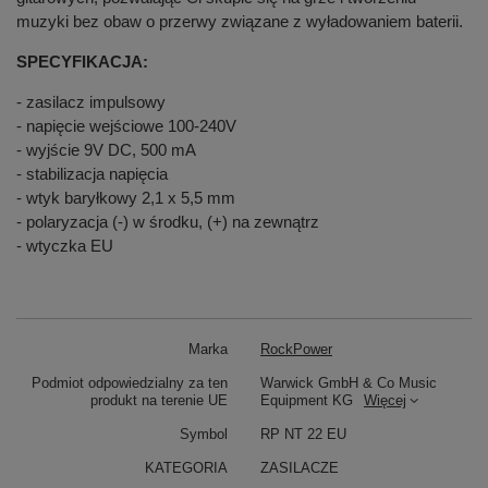
muzyki bez obaw o przerwy związane z wyładowaniem baterii.
SPECYFIKACJA:
- zasilacz impulsowy
- napięcie wejściowe 100-240V
- wyjście 9V DC, 500 mA
- stabilizacja napięcia
- wtyk baryłkowy 2,1 x 5,5 mm
- polaryzacja (-) w środku, (+) na zewnątrz
- wtyczka EU
Marka
RockPower
Podmiot odpowiedzialny za ten
Warwick GmbH & Co Music
produkt na terenie UE
Equipment KG
Więcej
Symbol
RP NT 22 EU
KATEGORIA
ZASILACZE