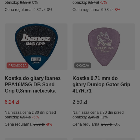
obniżką:
9,52 zł
0%
obniżką:
6,57 zł
-5%
Cena regularna:
9,82 zł
-3%
Cena regularna:
6,78 zł
-8%
PROMOCJA
OKAZJA
Kostka do gitary Ibanez
Kostka 0.71 mm do
PPA16MSG-DB Sand
gitary Dunlop Gator Grip
Grip 0,8mm niebieska
417R.71
6,24 zł
2,50 zł
Najniższa cena z 30 dni przed
Najniższa cena z 30 dni przed
obniżką:
6,57 zł
-5%
obniżką:
2,49 zł
+1%
Cena regularna:
6,76 zł
-8%
Cena regularna:
2,57 zł
-3%