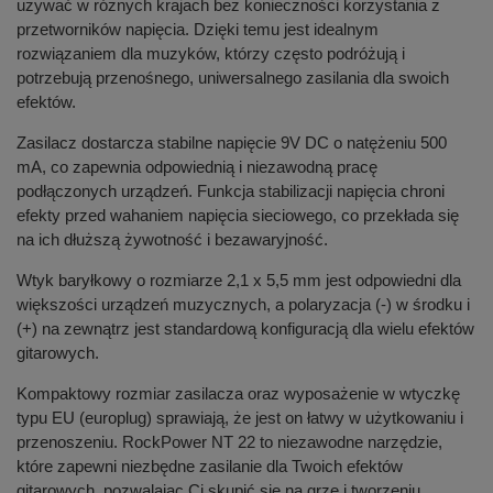
używać w różnych krajach bez konieczności korzystania z
przetworników napięcia. Dzięki temu jest idealnym
rozwiązaniem dla muzyków, którzy często podróżują i
potrzebują przenośnego, uniwersalnego zasilania dla swoich
efektów.
Zasilacz dostarcza stabilne napięcie 9V DC o natężeniu 500
mA, co zapewnia odpowiednią i niezawodną pracę
podłączonych urządzeń. Funkcja stabilizacji napięcia chroni
efekty przed wahaniem napięcia sieciowego, co przekłada się
na ich dłuższą żywotność i bezawaryjność.
Wtyk baryłkowy o rozmiarze 2,1 x 5,5 mm jest odpowiedni dla
większości urządzeń muzycznych, a polaryzacja (-) w środku i
(+) na zewnątrz jest standardową konfiguracją dla wielu efektów
gitarowych.
Kompaktowy rozmiar zasilacza oraz wyposażenie w wtyczkę
typu EU (europlug) sprawiają, że jest on łatwy w użytkowaniu i
przenoszeniu. RockPower NT 22 to niezawodne narzędzie,
które zapewni niezbędne zasilanie dla Twoich efektów
gitarowych, pozwalając Ci skupić się na grze i tworzeniu