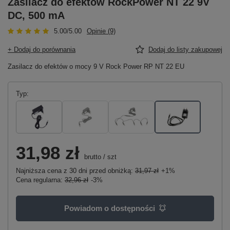
Zasilacz do efektów RockPower NT 22 9V
DC, 500 mA
5.00/5.00
Opinie (9)
+ Dodaj do porównania
Dodaj do listy zakupowej
Zasilacz do efektów o mocy 9 V Rock Power RP NT 22 EU
Typ
31,98 zł
brutto
/
szt
Najniższa cena z 30 dni przed obniżką:
31,97 zł
+1%
Cena regularna:
32,96 zł
-3%
Powiadom o dostępności