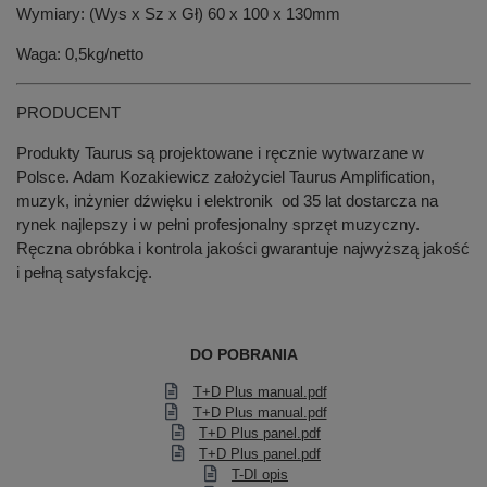
Wymiary: (Wys x Sz x Gł) 60 x 100 x 130mm
Waga: 0,5kg/netto
PRODUCENT
Produkty Taurus są projektowane i ręcznie wytwarzane w
Polsce. Adam Kozakiewicz założyciel Taurus Amplification,
muzyk, inżynier dźwięku i elektronik od 35 lat dostarcza na
rynek najlepszy i w pełni profesjonalny sprzęt muzyczny.
Ręczna obróbka i kontrola jakości gwarantuje najwyższą jakość
i pełną satysfakcję.
DO POBRANIA
T+D Plus manual.pdf
T+D Plus manual.pdf
T+D Plus panel.pdf
T+D Plus panel.pdf
T-DI opis