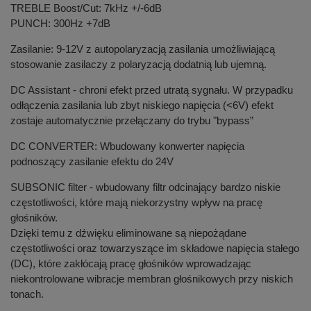
TREBLE Boost/Cut: 7kHz +/-6dB
PUNCH: 300Hz +7dB
Zasilanie: 9-12V z autopolaryzacją zasilania umożliwiającą
stosowanie zasilaczy z polaryzacją dodatnią lub ujemną.
DC Assistant - chroni efekt przed utratą sygnału. W przypadku
odłączenia zasilania lub zbyt niskiego napięcia (<6V) efekt
zostaje automatycznie przełączany do trybu "bypass”
DC CONVERTER: Wbudowany konwerter napięcia
podnoszący zasilanie efektu do 24V
SUBSONIC filter - wbudowany filtr odcinający bardzo niskie
częstotliwości, które mają niekorzystny wpływ na pracę
głośników.
Dzięki temu z dźwięku eliminowane są niepożądane
częstotliwości oraz towarzyszące im składowe napięcia stałego
(DC), które zakłócają pracę głośników wprowadzając
niekontrolowane wibracje membran głośnikowych przy niskich
tonach.