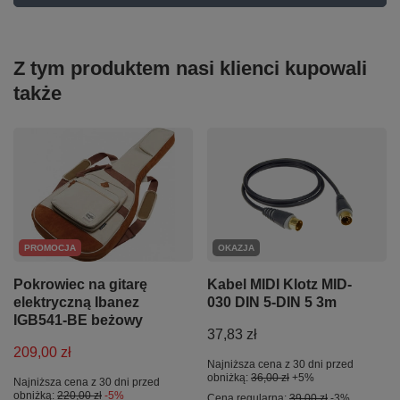
Z tym produktem nasi klienci kupowali
także
PROMOCJA
OKAZJA
Pokrowiec na gitarę
Kabel MIDI Klotz MID-
elektryczną Ibanez
030 DIN 5-DIN 5 3m
IGB541-BE beżowy
37,83 zł
209,00 zł
Najniższa cena z 30 dni przed
obniżką:
36,00 zł
+5%
Najniższa cena z 30 dni przed
obniżką:
220,00 zł
-5%
Cena regularna:
39,00 zł
-3%