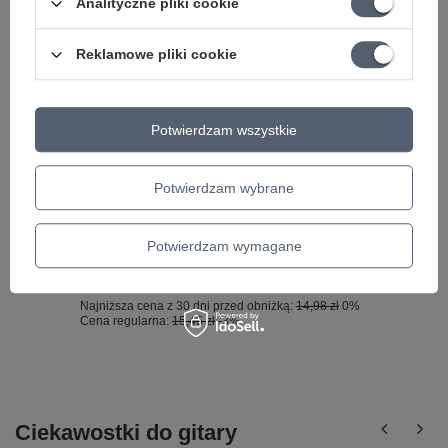
Analityczne pliki cookie
Może potrzebujesz tego do gitary
Reklamowe pliki cookie
PROMOCJA
Mooer PDC 8A Kabel zasilacza na 8 efektów,
wtyk kątowy
Potwierdzam wszystkie
33,97 zł
Najniższa cena z 30 dni przed obniżką:
35,02 zł
-3%
Potwierdzam wybrane
OKAZJA
Złączka do efektów gitarowych KLOTZ PP-
Potwierdzam wymagane
AJJ0030 J/J 30cm
14,98 zł
Najniższa cena z 30 dni przed obniżką:
14,98 zł
0%
Cena regularna:
15,45 zł
-3%
Ciekawostki do gitary