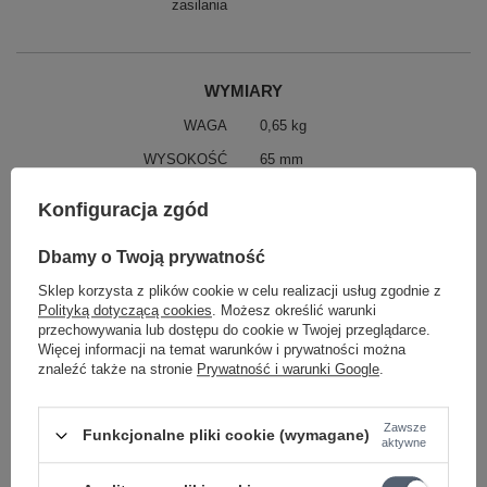
zasilania
WYMIARY
WAGA
0,65 kg
WYSOKOŚĆ
65 mm
SZEROKOŚĆ
122 mm
Konfiguracja zgód
GŁĘBOKOŚĆ
144 mm
Dbamy o Twoją prywatność
Parametry bezpieczeństwa
Parametry bezpieczeństwa
Sklep korzysta z plików cookie w celu realizacji usług zgodnie z
Polityką dotyczącą cookies
. Możesz określić warunki
przechowywania lub dostępu do cookie w Twojej przeglądarce.
Więcej informacji na temat warunków i prywatności można
GWARANCJA PRODUCENTA NA 2 LATA
znaleźć także na stronie
Prywatność i warunki Google
.
Producent gwarantuje naprawę lub wymianę sprzętu do 24
miesięcy od daty zakupu. Skontaktuj się ze sklepem za
pośrednictwem formularza reklamacji aby
zamówić kuriera który
Zawsze
Funkcjonalne pliki cookie (wymagane)
odbierze sprzęt z Twojego domu.
aktywne