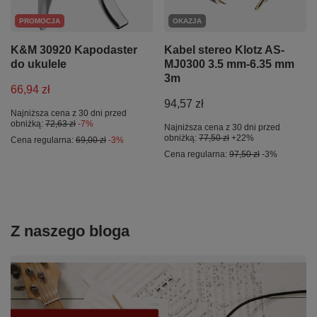
PROMOCJA
OKAZJA
K&M 30920 Kapodaster
Kabel stereo Klotz AS-
do ukulele
MJ0300 3.5 mm-6.35 mm
3m
66,94 zł
94,57 zł
Najniższa cena z 30 dni przed
obniżką:
72,63 zł
-7%
Najniższa cena z 30 dni przed
obniżką:
77,50 zł
+22%
Cena regularna:
69,00 zł
-3%
Cena regularna:
97,50 zł
-3%
Z naszego bloga