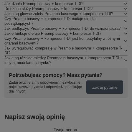
Jak działa Preamp basowy + kompresor T-DI?
Do czego służy Preamp basowy + kompresor T-DI?
Jakie są główne zalety Preampa basowego + kompresora T-DI?
Czy Preamp basowy + kompresor T-DI nadaje się dla
początkujących?
Jak podłączyć Preamp basowy + kompresor T-DI do wzmacniacza?
Jakie funkcje oferuje Preamp basowy + kompresor T-DI?
Czy Preamp basowy + kompresor T-DI jest kompatybilny z różnymi
gitarami basowymi?
Jak wyregulować kompresję w Preampie basowym + kompresorze T-
DI?
Jakie są różnice między Preampem basowym + kompresorem T-DI a
innymi modelami na rynku?
Potrzebujesz pomocy? Masz pytania?
Zadaj pytanie a my odpowiemy niezwłocznie,
Zadaj pytanie
najciekawsze pytania i odpowiedzi publikując
dla innych.
Napisz swoją opinię
Twoja ocena: