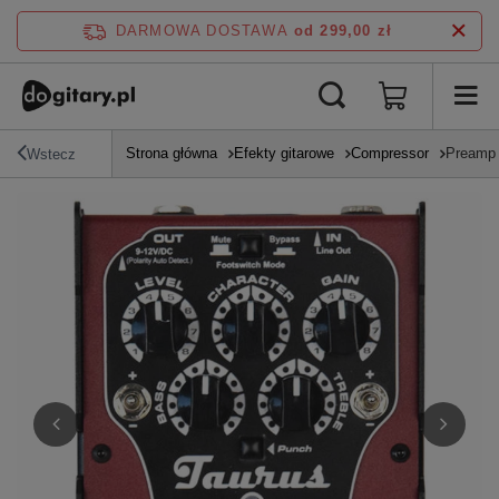
DARMOWA DOSTAWA
od 299,00 zł
Strona główna
Efekty gitarowe
Compressor
Preamp 
Wstecz