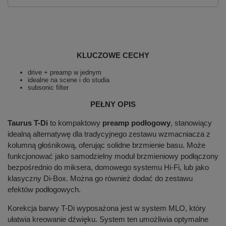
KLUCZOWE CECHY
drive + preamp w jednym
idealne na scene i do studia
subsonic filter
PEŁNY OPIS
Taurus T-Di
to kompaktowy
preamp podłogowy
, stanowiący
idealną alternatywę dla tradycyjnego zestawu wzmacniacza z
kolumną głośnikową, oferując solidne brzmienie basu. Może
funkcjonować jako samodzielny moduł brzmieniowy podłączony
bezpośrednio do miksera, domowego systemu Hi-Fi, lub jako
klasyczny Di-Box. Można go również dodać do zestawu
efektów podłogowych.
Korekcja barwy T-Di wyposażona jest w system MLO, który
ułatwia kreowanie dźwięku. System ten umożliwia optymalne