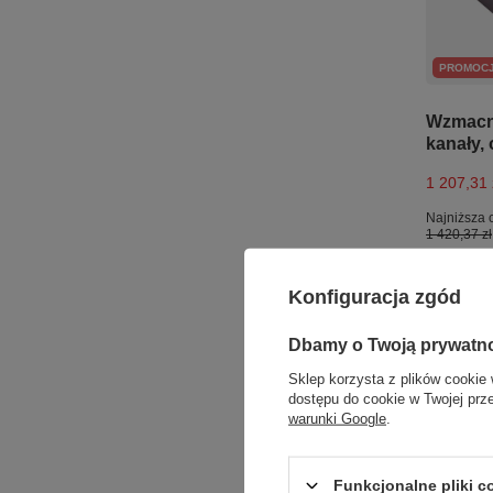
PROMOC
Wzmacni
kanały, 
1 207,31 
Najniższa 
1 420,37 zł
+ Dodaj d
Konfiguracja zgód
Dbamy o Twoją prywatn
Sklep korzysta z plików cookie 
dostępu do cookie w Twojej prz
warunki Google
.
Funkcjonalne pliki 