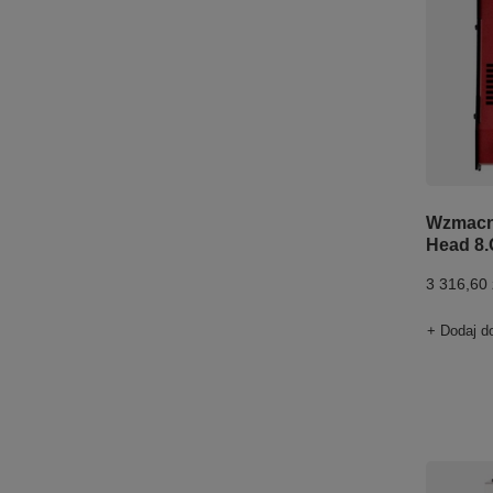
Wzmacni
Head 8
3 316,60 
+ Dodaj d