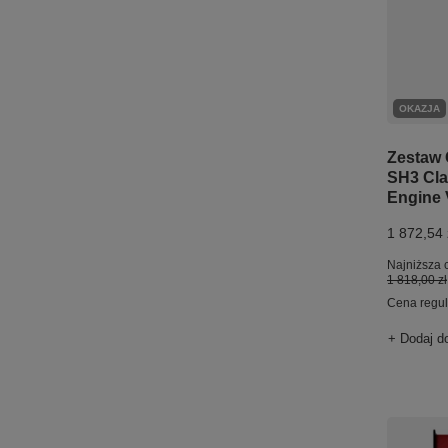
OKAZJA
Zestaw 
SH3 Clas
Engine 
1 872,54 
Najniższa 
1 818,00 zł
Cena regu
+ Dodaj d