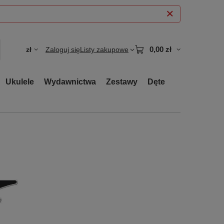
0,00 zł
zł
Zaloguj się
Listy zakupowe
Ukulele
Wydawnictwa
Zestawy
Dęte