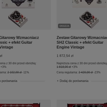
OKAZJA
Gitarowy Wzmacniacz
Zestaw Gitarowy Wzmacnia
sic + efekt Guitar
SH2 Classic + efekt Guitar
Vintage
Engine Vintage
zł
1 872,54 zł
cena z 30 dni przed obniżką:
Najniższa cena z 30 dni przed obniżką
+3%
1 818,00 zł
+3%
larna:
2 102,00 zł
-11%
Cena regularna:
2 420,00 zł
-23%
o porównania
+ Dodaj do porównania