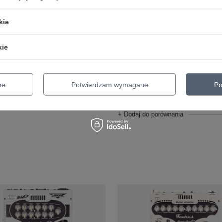
kie
kie
 gitarowa FRFR Taurus
Efekt gitarowy do
Stage kolumna aktywna
samodzielnego montażu S
zł
OEM
ne
Potwierdzam wymagane
Po
266,77 zł
o porównania
+ Dodaj do porównania