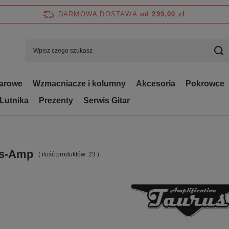
DARMOWA DOSTAWA
od 299,00 zł
tarowe
Wzmacniacze i kolumny
Akcesoria
Pokrowce
 Lutnika
Prezenty
Serwis Gitar
us-Amp
( ilość produktów:
23
)