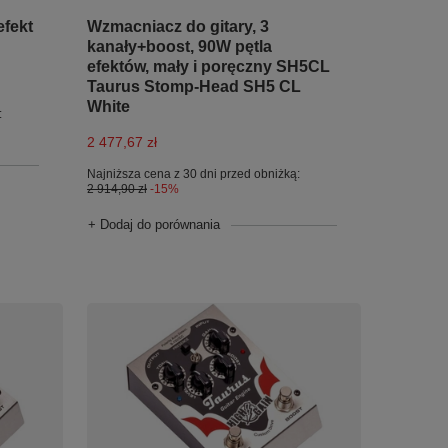
fekt
Wzmacniacz do gitary, 3
kanały+boost, 90W pętla
efektów, mały i poręczny SH5CL
Taurus Stomp-Head SH5 CL
White
:
2 477,67 zł
Najniższa cena z 30 dni przed obniżką:
2 914,90 zł
-15%
+ Dodaj do porównania