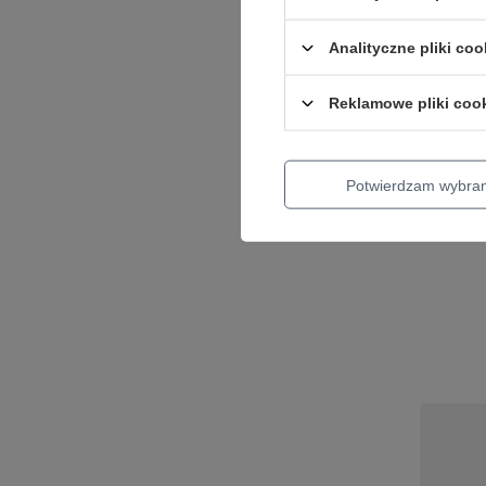
Analityczne pliki coo
Reklamowe pliki coo
Kolumna
AC-12G 
2 340,00 
Potwierdzam wybra
+ Dodaj d