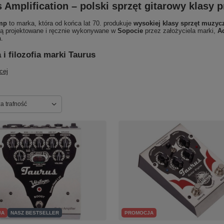
 Amplification – polski sprzęt gitarowy klasy
mp
to marka, która od końca lat 70. produkuje
wysokiej klasy sprzęt muzyc
są projektowane i ręcznie wykonywane w
Sopocie
przez założyciela marki,
A
a.
a i filozofia marki Taurus
cej
ortowanie
a trafność
JA
NASZ BESTSELLER
PROMOCJA