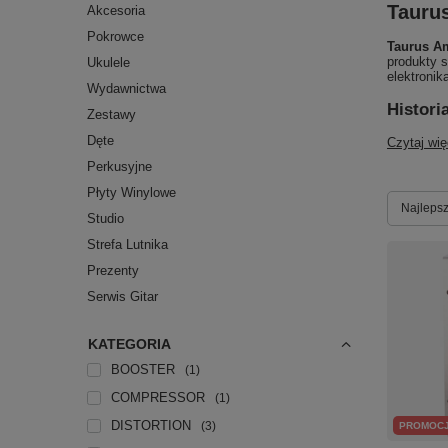
Taurus
Akcesoria
Pokrowce
Taurus A
produkty 
Ukulele
elektronik
Wydawnictwa
Histori
Zestawy
Dęte
Czytaj wię
Perkusyjne
Płyty Winylowe
Zmień s
Najlepsz
Studio
Strefa Lutnika
Prezenty
Serwis Gitar
KATEGORIA
BOOSTER
1
COMPRESSOR
1
DISTORTION
3
PROMOC