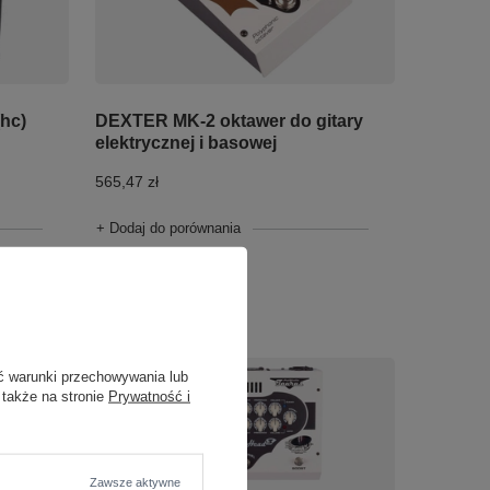
hc)
DEXTER MK-2 oktawer do gitary
elektrycznej i basowej
565,47 zł
+ Dodaj do porównania
ć warunki przechowywania lub
 także na stronie
Prywatność i
Zawsze aktywne