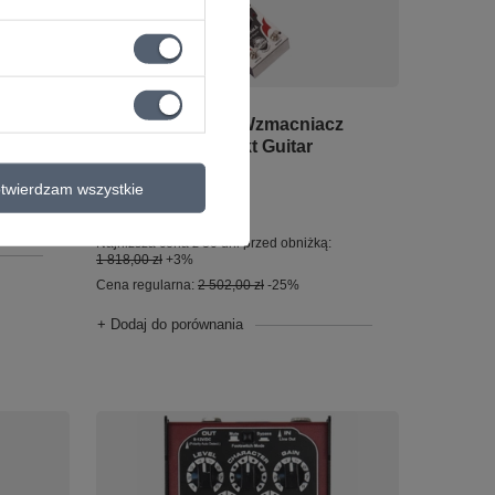
OKAZJA
Zestaw Gitarowy Wzmacniacz
ERVO
SH3 Classic + efekt Guitar
Engine Classic
twierdzam wszystkie
1 872,54 zł
Najniższa cena z 30 dni przed obniżką:
1 818,00 zł
+3%
Cena regularna:
2 502,00 zł
-25%
+ Dodaj do porównania