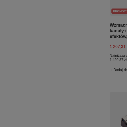
PROMOC
Wzmacni
kanały+
efektów
1 207,31 
Najniższa 
1 420,37 zł
+ Dodaj d