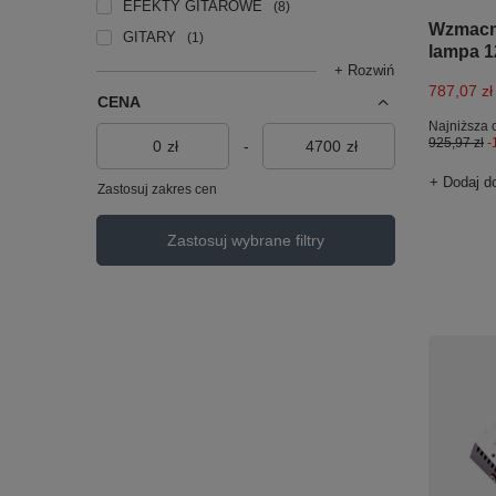
EFEKTY GITAROWE
8
Wzmacni
GITARY
1
lampa 1
+ Rozwiń
787,07 zł
CENA
Najniższa 
925,97 zł
-
zł
-
zł
+ Dodaj d
Zastosuj zakres cen
Zastosuj wybrane filtry