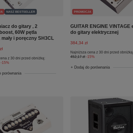
JA
NASZ BESTSELLER
PROMOCJA
acz do gitary , 2
GUITAR ENGINE VINTAGE e
boost, 60W pętla
do gitary elektrycznej
, mały i poręczny SH3CL
384,34 zł
zł
Najniższa cena z 30 dni przed obniżką
452,17 zł
-15%
cena z 30 dni przed obniżką:
-15%
+ Dodaj do porównania
o porównania