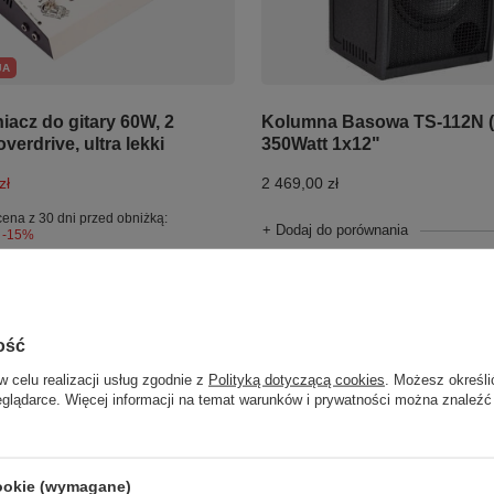
JA
Kolumna Basowa TS-112N (
acz do gitary 60W, 2
350Watt 1x12"
overdrive, ultra lekki
2 469,00 zł
zł
cena z 30 dni przed obniżką:
+ Dodaj do porównania
-15%
o porównania
ość
w celu realizacji usług zgodnie z
Polityką dotyczącą cookies
. Możesz określi
eglądarce. Więcej informacji na temat warunków i prywatności można znaleźć
cookie (wymagane)