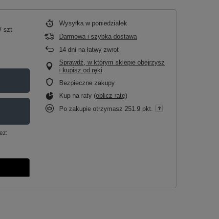
Wysyłka
w poniedziałek
/
szt
Darmowa i szybka dostawa
14
dni na łatwy zwrot
Sprawdź, w którym sklepie obejrzysz
i kupisz od ręki
Bezpieczne zakupy
Kup na raty (
oblicz ratę
)
Po zakupie otrzymasz
251.9 pkt.
ez: