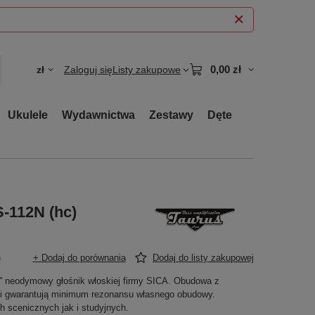
0,00 zł
zł
Zaloguj się
Listy zakupowe
Ukulele
Wydawnictwa
Zestawy
Dęte
-112N (hc)
)
+ Dodaj do porównania
Dodaj do listy zakupowej
 neodymowy głośnik włoskiej firmy SICA. Obudowa z
cji gwarantują minimum rezonansu własnego obudowy.
 scenicznych jak i studyjnych.