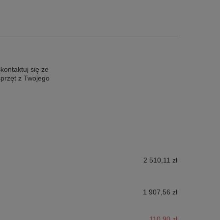
ontaktuj się ze
sprzęt z Twojego
2 510,11 zł
1 907,56 zł
110,90 zł