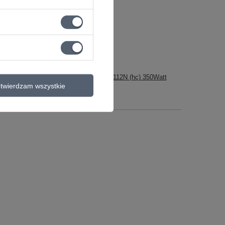
50Watt
Kolumna Basowa TS-112N (hc) 350Watt
1x12.pdf
twierdzam wszystkie