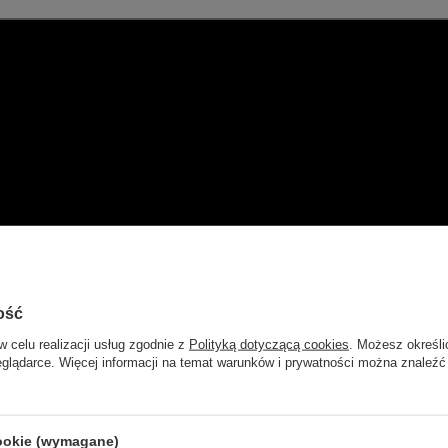
ość
w celu realizacji usług zgodnie z
Polityką dotyczącą cookies
. Możesz określi
eglądarce. Więcej informacji na temat warunków i prywatności można znaleźć
cookie (wymagane)