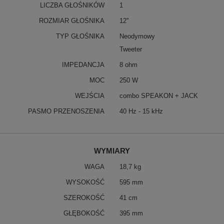
LICZBA GŁOŚNIKÓW
1
ROZMIAR GŁOŚNIKA
12''
TYP GŁOŚNIKA
Neodymowy
Tweeter
IMPEDANCJA
8 ohm
MOC
250 W
WEJŚCIA
combo SPEAKON + JACK
PASMO PRZENOSZENIA
40 Hz - 15 kHz
WYMIARY
WAGA
18,7 kg
WYSOKOŚĆ
595 mm
SZEROKOŚĆ
41 cm
GŁĘBOKOŚĆ
395 mm