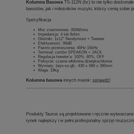
Kolumna Basowa
TS-112N (hc) to nie tylko doskonałe
basistów, jak i miłośników muzyki, którzy cenią sobie 
Specyfikacja
Moc znamionowa: 350W/rms
Impedancja: 4 lub 8ohm
Głośniki: 1x12" Neodymium + Tweeter
Efektywność: 99dB
Pasmo przenoszenia: 40Hz-15kHz
Terminal: combo SPEAKON + JACK
Regulacja tweeter’a: 100%, 60%; OFF
Pokrycie: czarna włóknina dźwiękochłonna
Wymiary: (wys-sz-gł) - 430 x 580 x 395mm
Waga: 19kg
Kolumna basowa
innych marek:
sprawdź!
Produkty Taurus są projektowane i ręcznie wytwarzane 
rynek najlepszy i w pełni profesjonalny sprzęt muzyczn