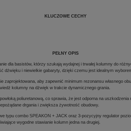
KLUCZOWE CECHY
PEŁNY OPIS
nie dla basistów, którzy szukają wydajnej i trwałej kolumny do róż
źwięku i niewielkie gabaryty, dzięki czemu jest idealnym wyborem 
ie zaprojektowana, aby zapewnić minimum rezonansu własnego obud
iedź kolumny na dźwięk w trakcie dynamicznego grania.
powłoką poliuretanową, co sprawia, że jest odporna na uszkodzenia
e niepożądane drgania i zwiększa żywotność obudowy.
owe typu combo SPEAKON + JACK oraz 3-pozycyjny regulator pozio
wiające wygodne stawianie kolumn jedna na drugiej.