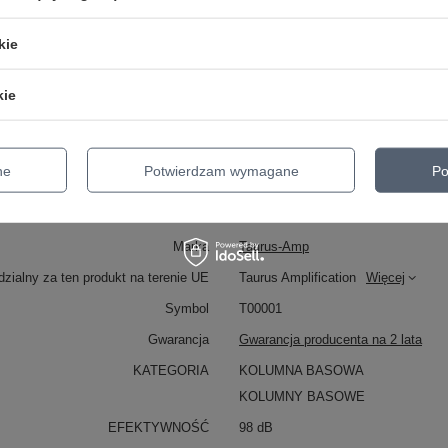
kie
kie
kcja kolumn Slim Line.pdf
Kolumna Basowa TS-112N (hc) 3
1x12.pdf
ne
Potwierdzam wymagane
Po
Marka
Taurus-Amp
zialny za ten produkt na terenie UE
Taurus Amplification
Więcej
Symbol
T00001
Gwarancja
Gwarancja producenta na 2 lata
KATEGORIA
KOLUMNA BASOWA
KOLUMNY BASOWE
EFEKTYWNOŚĆ
98 dB