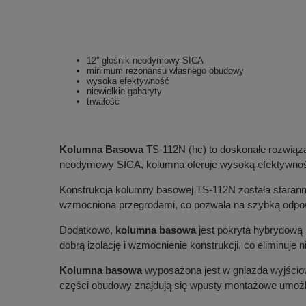
12'' głośnik neodymowy SICA
minimum rezonansu własnego obudowy
wysoka efektywność
niewielkie gabaryty
trwałość
Kolumna Basowa
TS-112N (hc) to doskonałe rozwiąza
neodymowy SICA, kolumna oferuje wysoką efektywność d
Konstrukcja kolumny basowej TS-112N została starann
wzmocniona przegrodami, co pozwala na szybką odpow
Dodatkowo,
kolumna basowa
jest pokryta hybrydową 
dobrą izolację i wzmocnienie konstrukcji, co eliminuj
Kolumna basowa
wyposażona jest w gniazda wyjści
części obudowy znajdują się wpusty montażowe umożli