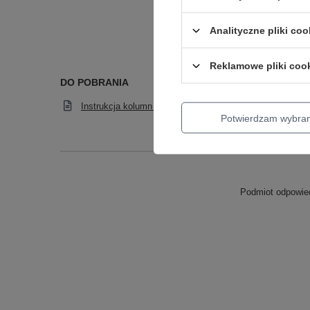
Analityczne pliki coo
Reklamowe pliki coo
DO POBRANIA
Instrukcja kolumn Slim Line.pdf
Instru
Potwierdzam wybra
Podmiot odpowied