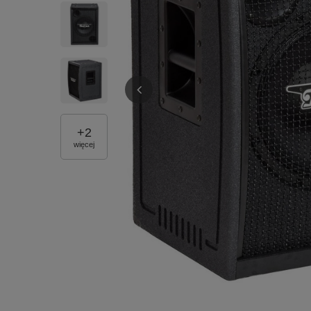
+
2
więcej