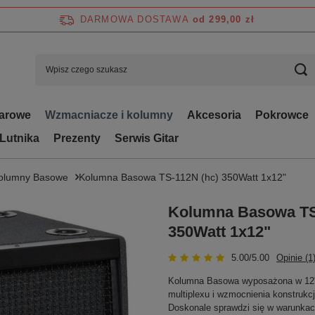
DARMOWA DOSTAWA
od 299,00 zł
tarowe
Wzmacniacze i kolumny
Akcesoria
Pokrowce
 Lutnika
Prezenty
Serwis Gitar
olumny Basowe
Kolumna Basowa TS-112N (hc) 350Watt 1x12"
Kolumna Basowa TS
350Watt 1x12"
5.00/5.00
Opinie (1
Kolumna Basowa wyposażona w 12''
multiplexu i wzmocnienia konstruk
Doskonale sprawdzi się w warunkach