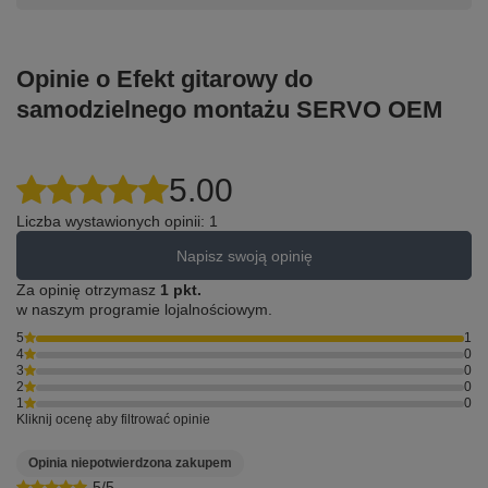
Opinie o Efekt gitarowy do
samodzielnego montażu SERVO OEM
5.00
Liczba wystawionych opinii: 1
Napisz swoją opinię
Za opinię otrzymasz
1 pkt.
w naszym programie lojalnościowym.
5
1
4
0
3
0
2
0
1
0
Kliknij ocenę aby filtrować opinie
Opinia niepotwierdzona zakupem
5/5