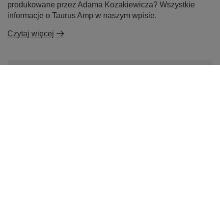
produkowane przez Adama Kozakiewicza? Wszystkie
informacje o Taurus Amp w naszym wpisie.
Czytaj więcej
Efekty gitarowe od Taurus Amplification to nie tylko
SERVO