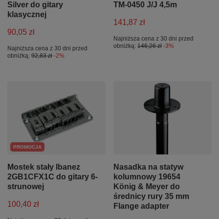
Silver do gitary
TM-0450 J/J 4,5m
klasycznej
141,87 zł
90,05 zł
Najniższa cena z 30 dni przed
obniżką:
146,26 zł
-3%
Najniższa cena z 30 dni przed
obniżką:
92,83 zł
-2%
PROMOCJA
Mostek stały Ibanez
Nasadka na statyw
2GB1CFX1C do gitary 6-
kolumnowy 19654
strunowej
König & Meyer do
średnicy rury 35 mm
100,40 zł
Flange adapter