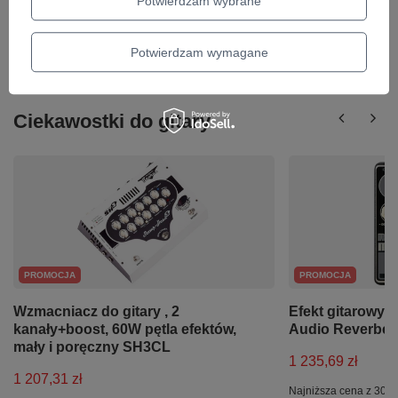
Potwierdzam wybrane
Najniższa cena z 30 dni przed obniżką:
35,02 zł
-3%
Potwierdzam wymagane
Ciekawostki do gitary
PROMOCJA
PROMOCJA
Wzmacniacz do gitary , 2
Efekt gitarowy 
kanały+boost, 60W pętla efektów,
Audio Reverber
mały i poręczny SH3CL
1 235,69 zł
1 207,31 zł
Najniższa cena z 30 d