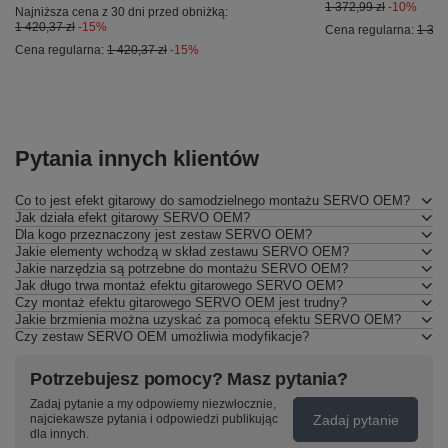
1 372,99 zł
-10%
Najniższa cena z 30 dni przed obniżką:
1 420,37 zł
-15%
Cena regularna:
1 372
Cena regularna:
1 420,37 zł
-15%
Pytania innych klientów
Co to jest efekt gitarowy do samodzielnego montażu SERVO OEM?
Jak działa efekt gitarowy SERVO OEM?
Dla kogo przeznaczony jest zestaw SERVO OEM?
Jakie elementy wchodzą w skład zestawu SERVO OEM?
Jakie narzędzia są potrzebne do montażu SERVO OEM?
Jak długo trwa montaż efektu gitarowego SERVO OEM?
Czy montaż efektu gitarowego SERVO OEM jest trudny?
Jakie brzmienia można uzyskać za pomocą efektu SERVO OEM?
Czy zestaw SERVO OEM umożliwia modyfikacje?
Potrzebujesz pomocy? Masz pytania?
Zadaj pytanie a my odpowiemy niezwłocznie,
Zadaj pytanie
najciekawsze pytania i odpowiedzi publikując
dla innych.