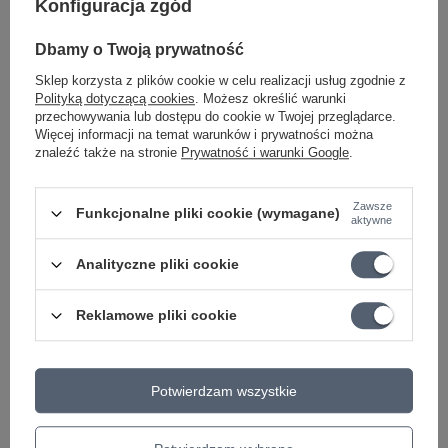
Konfiguracja zgód
GWARANCJA PRODUCENTA NA 2 LATA
Dbamy o Twoją prywatność
Producent gwarantuje naprawę lub wymianę sprzętu do 24
miesięcy od daty zakupu. Skontaktuj się ze sklepem za
Sklep korzysta z plików cookie w celu realizacji usług zgodnie z
pośrednictwem formularza reklamacji aby
zamówić kuriera który
Polityką dotyczącą cookies
. Możesz określić warunki
odbierze sprzęt z Twojego domu.
przechowywania lub dostępu do cookie w Twojej przeglądarce.
Więcej informacji na temat warunków i prywatności można
znaleźć także na stronie
Prywatność i warunki Google
.
Może potrzebujesz tego do gitary
Zawsze
Funkcjonalne pliki cookie (wymagane)
aktywne
OKAZJA
Złączka do efektów gitarowych KLOTZ PP-
Analityczne pliki cookie
AJJ0030 J/J 30cm
14,98 zł
Reklamowe pliki cookie
Najniższa cena z 30 dni przed obniżką:
14,98 zł
0%
Cena regularna:
15,45 zł
-3%
PROMOCJA
Potwierdzam wszystkie
Mooer PDC 8A Kabel zasilacza na 8 efektów,
wtyk kątowy
33,97 zł