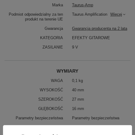
Marka
Taurus-Amp
Podmiot odpowiedzialny za ten
Taurus Amplification
Więcej
produkt na terenie UE
Gwarancja
Gwarancja producenta na 2 lata
KATEGORIA
EFEKTY GITAROWE
ZASILANIE
9 V
WYMIARY
WAGA
0,1 kg
WYSOKOŚĆ
40 mm
SZEROKOŚĆ
27 mm
GŁĘBOKOŚĆ
16 mm
Parametry bezpieczeństwa
Parametry bezpieczeństwa