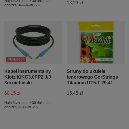
Najniższa cena z 30 dni przed
18,23 zł
obniżką:
105,70 zł
-5%
PROMOCJA
Kabel instrumentalny
Struny do ukulele
Klotz KIKC3.0PP2 J/J
tenorowego GorStrings
3m niebieski
Titanium UT5-T 29-41
60,15 zł
15,45 zł
Najniższa cena z 30 dni przed
obniżką:
62,00 zł
-2%