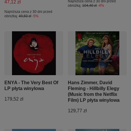
Najniższa cena z 30 dni przed
47,12 zł
obniżką:
104,40 zł
-4%
Najniższa cena z 30 dni przed
obniżką:
49,60 zł
-5%
ENYA - The Very Best Of
Hans Zimmer, David
LP płyta winylowa
Fleming - Hillbilly Elegy
(Music from the Netflix
179,52 zł
Film) LP płyta winylowa
129,77 zł