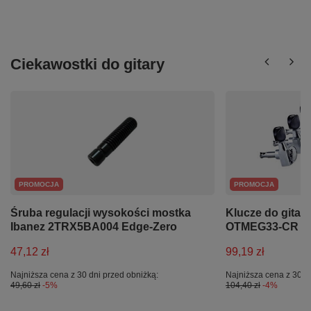
Ciekawostki do gitary
PROMOCJA
PROMOCJA
Śruba regulacji wysokości mostka
Klucze do gitary
Ibanez 2TRX5BA004 Edge-Zero
OTMEG33-CR 3
47,12 zł
99,19 zł
Najniższa cena z 30 dni przed obniżką:
Najniższa cena z 30 d
49,60 zł
-5%
104,40 zł
-4%