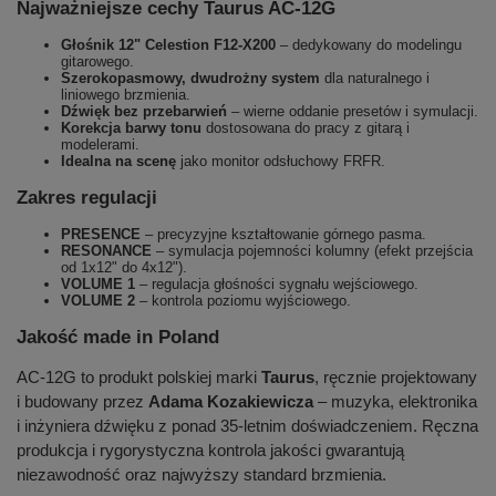
Najważniejsze cechy Taurus AC-12G
Głośnik 12" Celestion F12-X200
– dedykowany do modelingu
gitarowego.
Szerokopasmowy, dwudrożny system
dla naturalnego i
liniowego brzmienia.
Dźwięk bez przebarwień
– wierne oddanie presetów i symulacji.
Korekcja barwy tonu
dostosowana do pracy z gitarą i
modelerami.
Idealna na scenę
jako monitor odsłuchowy FRFR.
Zakres regulacji
PRESENCE
– precyzyjne kształtowanie górnego pasma.
RESONANCE
– symulacja pojemności kolumny (efekt przejścia
od 1x12" do 4x12").
VOLUME 1
– regulacja głośności sygnału wejściowego.
VOLUME 2
– kontrola poziomu wyjściowego.
Jakość made in Poland
AC-12G to produkt polskiej marki
Taurus
, ręcznie projektowany
i budowany przez
Adama Kozakiewicza
– muzyka, elektronika
i inżyniera dźwięku z ponad 35-letnim doświadczeniem. Ręczna
produkcja i rygorystyczna kontrola jakości gwarantują
niezawodność oraz najwyższy standard brzmienia.