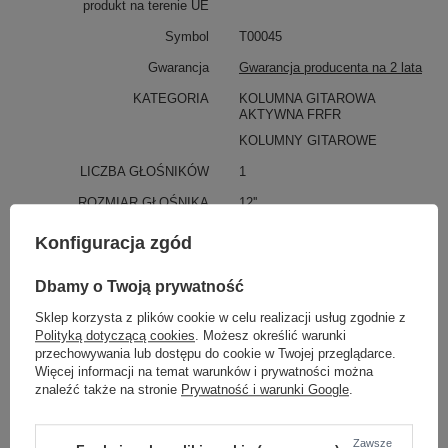
produkt na terenie UE
Symbol
T00045
Gwarancja
Gwarancja producenta na 2 lata
KATEGORIA
KOLUMNA GITAROWA
AKTYWNA FRFR
KOLUMNY GITAROWE
LICZBA GŁOŚNIKÓW
1
ROZMIAR GŁOŚNIKA
12''
TYP GŁOŚNIKA
Celestion F12-X200
Konfiguracja zgód
WYDAJNOŚĆ STOPNIA MOCY
400 W
Dbamy o Twoją prywatność
MOC
200 W
Sklep korzysta z plików cookie w celu realizacji usług zgodnie z
IMPEDANCJA
22 kohm
Polityką dotyczącą cookies
. Możesz określić warunki
przechowywania lub dostępu do cookie w Twojej przeglądarce.
PASMO PRZENOSZENIA
60 Hz - 20 kHz
Więcej informacji na temat warunków i prywatności można
WEJŚCIA
MONO / STEREO
znaleźć także na stronie
Prywatność i warunki Google
.
Zawsze