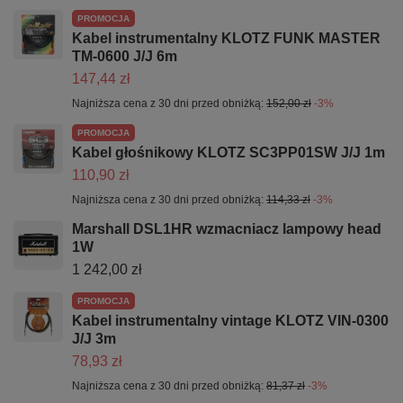
PROMOCJA
Kabel instrumentalny KLOTZ FUNK MASTER
TM-0600 J/J 6m
147,44 zł
Najniższa cena z 30 dni przed obniżką:
152,00 zł
-3%
PROMOCJA
Kabel głośnikowy KLOTZ SC3PP01SW J/J 1m
110,90 zł
Najniższa cena z 30 dni przed obniżką:
114,33 zł
-3%
Marshall DSL1HR wzmacniacz lampowy head
1W
1 242,00 zł
PROMOCJA
Kabel instrumentalny vintage KLOTZ VIN-0300
J/J 3m
78,93 zł
Najniższa cena z 30 dni przed obniżką:
81,37 zł
-3%