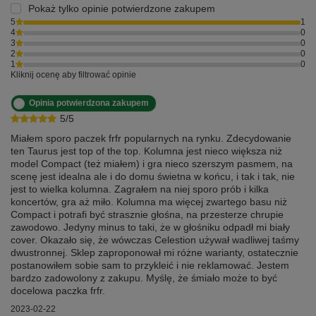
Pokaż tylko opinie potwierdzone zakupem
5
1
4
0
3
0
2
0
1
0
Kliknij ocenę aby filtrować opinie
Opinia potwierdzona zakupem
5/5
Miałem sporo paczek frfr popularnych na rynku. Zdecydowanie
ten Taurus jest top of the top. Kolumna jest nieco większa niż
model Compact (też miałem) i gra nieco szerszym pasmem, na
scenę jest idealna ale i do domu świetna w końcu, i tak i tak, nie
jest to wielka kolumna. Zagrałem na niej sporo prób i kilka
koncertów, gra aż miło. Kolumna ma więcej zwartego basu niż
Compact i potrafi być strasznie głośna, na przesterze chrupie
zawodowo. Jedyny minus to taki, że w głośniku odpadł mi biały
cover. Okazało się, że wówczas Celestion używał wadliwej taśmy
dwustronnej. Sklep zaproponował mi różne warianty, ostatecznie
postanowiłem sobie sam to przykleić i nie reklamować. Jestem
bardzo zadowolony z zakupu. Myślę, że śmiało może to być
docelowa paczka frfr.
2023-02-22