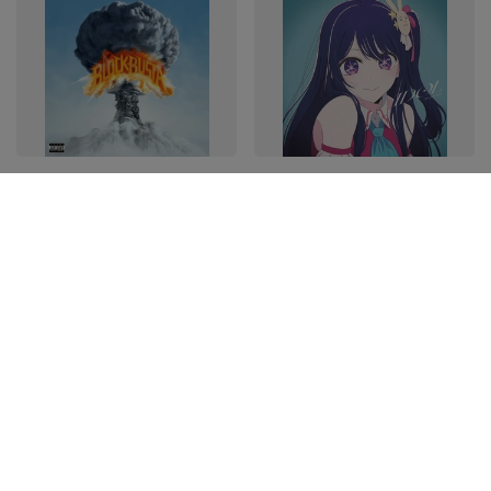
Busta Rhymes -
YOASOBI - Idol LP płyta
Blockbusta 2LP płyta
winylowa Translucent
winylowa
Light Blue
129,78 zł
124,62 zł