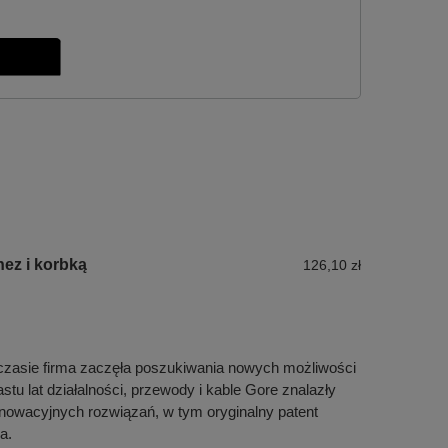
ez i korbką
126,10 zł
e czasie firma zaczęła poszukiwania nowych możliwości
u lat działalności, przewody i kable Gore znalazły
innowacyjnych rozwiązań, w tym oryginalny patent
a.