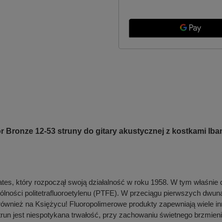
Bronze 12-53 struny do gitary akustycznej z kostkami Iban
iates, który rozpoczął swoją działalność w roku 1958. W tym właśni
ności politetrafluoroetylenu (PTFE). W przeciągu pierwszych dwunast
le również na Księżycu! Fluoropolimerowe produkty zapewniają wiele 
run jest niespotykana trwałość, przy zachowaniu świetnego brzmieni