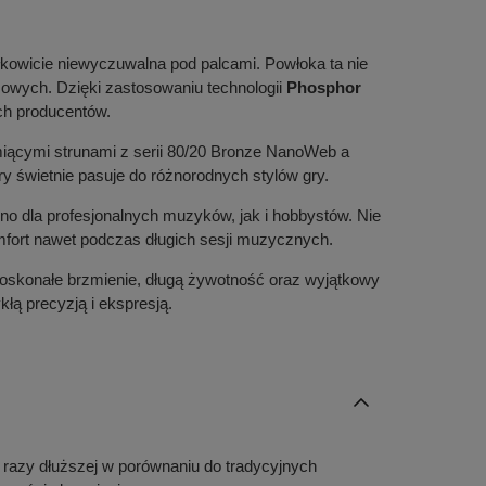
całkowicie niewyczuwalna pod palcami. Powłoka ta nie
ązowych. Dzięki zastosowaniu technologii
Phosphor
ch producentów.
miącymi strunami z serii 80/20 Bronze NanoWeb a
óry świetnie pasuje do różnorodnych stylów gry.
o dla profesjonalnych muzyków, jak i hobbystów. Nie
omfort nawet podczas długich sesji muzycznych.
 doskonałe brzmienie, długą żywotność oraz wyjątkowy
łą precyzją i ekspresją.
 razy dłuższej w porównaniu do tradycyjnych