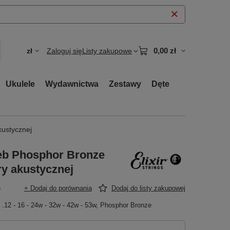
0,00 zł
zł
Zaloguj się
Listy zakupowe
Ukulele
Wydawnictwa
Zestawy
Dęte
kustycznej
eb Phosphor Bronze
ry akustycznej
)
+ Dodaj do porównania
Dodaj do listy zakupowej
 .12 - 16 - 24w - 32w - 42w - 53w, Phosphor Bronze