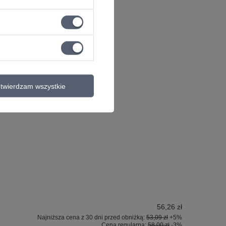
twierdzam wszystkie
56,26 zł
Najniższa cena z 30 dni przed obniżką:
53,09 zł
+5%
Cena regularna:
58,00 zł
-3%