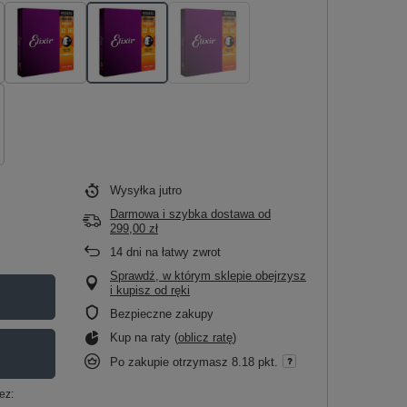
Wysyłka
jutro
Darmowa i szybka dostawa
od
299,00 zł
14
dni na łatwy zwrot
Sprawdź, w którym sklepie obejrzysz
i kupisz od ręki
Bezpieczne zakupy
Kup na raty (
oblicz ratę
)
Po zakupie otrzymasz
8.18 pkt.
ez: