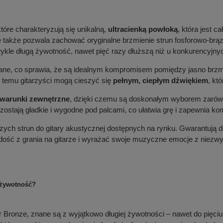
które charakteryzują się unikalną,
ultracienką powłoką
, która jest 
ale także pozwala zachować oryginalne brzmienie strun fosforowo-br
wykle długą żywotność, nawet pięć razy dłuższą niż u konkurencyjny
owane, co sprawia, że są idealnym kompromisem pomiędzy jasno brz
i temu gitarzyści mogą cieszyć się
pełnym, ciepłym dźwiękiem
, kt
warunki zewnętrzne
, dzięki czemu są doskonałym wyborem zarówn
ozostają gładkie i wygodne pod palcami, co ułatwia grę i zapewnia k
pszych strun do gitary akustycznej dostępnych na rynku. Gwarantują
dość z grania na gitarze i wyrażać swoje muzyczne emocje z niezwyk
ą żywotność?
 Bronze, znane są z wyjątkowo długiej żywotności – nawet do pięciu