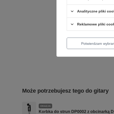
Analityczne pliki coo
Reklamowe pliki coo
Potwierdzam wybra
Może potrzebujesz tego do gitary
OKAZJA
Korbka do strun DP0002 z obcinarką D