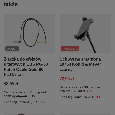
także
OKAZJA
PROMOCJA
Złączka do efektów
Uchwyt na smartfona
gitarowych EBS PG-58
19753 König & Meyer
Patch Cable Gold 90
czarny
Flat 58 cm
72,55 zł
43,65 zł
Najniższa cena z 30 dni przed
obniżką:
128,40 zł
-43%
Najniższa cena z 30 dni przed
obniżką:
39,00 zł
+11%
Cena regularna:
74,78 zł
-3%
Cena regularna:
45,00 zł
-3%