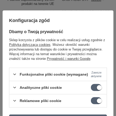
produkt na terenie UE
Symbol
DR MR 45-105 HI-BEAM BASS
RODZAJ
Gitara Basowa
Konfiguracja zgód
MENZURA
38''
Dbamy o Twoją prywatność
KATEGORIA
STRUNY
Sklep korzysta z plików cookie w celu realizacji usług zgodnie z
DO GITARY BASOWEJ
Polityką dotyczącą cookies
. Możesz określić warunki
przechowywania lub dostępu do cookie w Twojej przeglądarce.
ROZMIAR
45-105
Więcej informacji na temat warunków i prywatności można
znaleźć także na stronie
Prywatność i warunki Google
.
Parametry bezpieczeństwa
Parametry bezpieczeństwa
Zawsze
Funkcjonalne pliki cookie (wymagane)
aktywne
Może potrzebujesz tego do gitary
Analityczne pliki cookie
OKAZJA
Korbka do strun DP0002 z obcinarką
Reklamowe pliki cookie
D'Addario Pro-Winder
56,26 zł