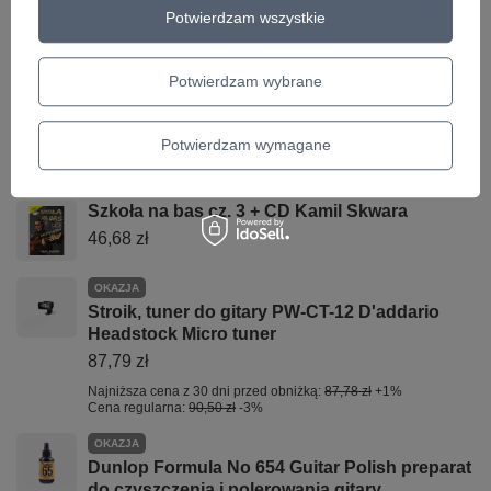
Najniższa cena z 30 dni przed obniżką:
53,09 zł
+5%
Potwierdzam wszystkie
Cena regularna:
58,00 zł
-3%
OKAZJA
D'Addario PW-VG-01 VARIGRIP Urządzenie do
Potwierdzam wybrane
ćwiczenia palców
73,53 zł
Potwierdzam wymagane
Najniższa cena z 30 dni przed obniżką:
69,84 zł
+5%
Cena regularna:
75,80 zł
-3%
Szkoła na bas cz. 3 + CD Kamil Skwara
46,68 zł
OKAZJA
Stroik, tuner do gitary PW-CT-12 D'addario
Headstock Micro tuner
87,79 zł
Najniższa cena z 30 dni przed obniżką:
87,78 zł
+1%
Cena regularna:
90,50 zł
-3%
OKAZJA
Dunlop Formula No 654 Guitar Polish preparat
do czyszczenia i polerowania gitary