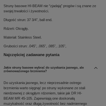
Struny basowe HI-BEAM nie “zjadają” progów i są znane ze
swojej trwałości i żywotności.
Długość strun: 37 3/4", ball end.
Rdzeń: Okrągły.
Materiał: Stainless Steel.
Grubości strun: .045", .065", .085", .105",
Najczęściej zadawane pytania
Jakie struny basowe wybrać do uzyskania jasnego, ale
zrównoważonego brzmienia?
Do uzyskania jasnego, lecz nieprzesadnie ostrego
brzmienia warto sięgnąć po struny wykonane ze stali
nierdzewnej z okrągłym rdzeniem, takie jak DR HI-
BEAM MR 45-105. Zapewniają one doskonałą
muzykalność oraz długą żywotność bez nadmiernego