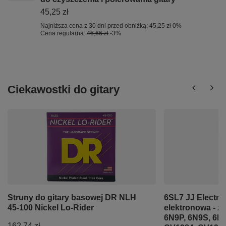
45,25 zł
Najniższa cena z 30 dni przed obniżką:
45,25 zł
0%
Cena regularna:
46,66 zł
-3%
Ciekawostki do gitary
Struny do gitary basowej DR NLH
6SL7 JJ Electro
45-100 Nickel Lo-Rider
elektronowa - z
6N9P, 6N9S, 6H9
162,74 zł