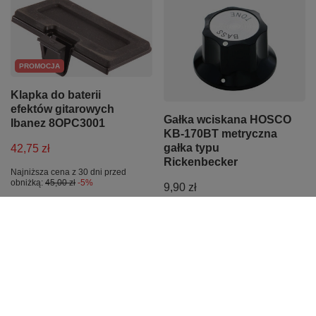
PROMOCJA
Klapka do baterii
efektów gitarowych
Gałka wciskana HOSCO
Ibanez 8OPC3001
KB-170BT metryczna
gałka typu
42,75 zł
Rickenbecker
Najniższa cena z 30 dni przed
obniżką:
45,00 zł
-5%
9,90 zł