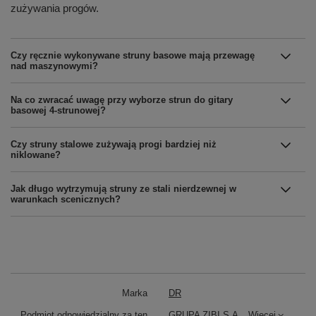
zużywania progów.
Czy ręcznie wykonywane struny basowe mają przewagę
nad maszynowymi?
Na co zwracać uwagę przy wyborze strun do gitary
basowej 4-strunowej?
Czy struny stalowe zużywają progi bardziej niż
niklowane?
Jak długo wytrzymują struny ze stali nierdzewnej w
warunkach scenicznych?
Marka
DR
Podmiot odpowiedzialny za ten
GRUPA ZIBI S.A.
Więcej