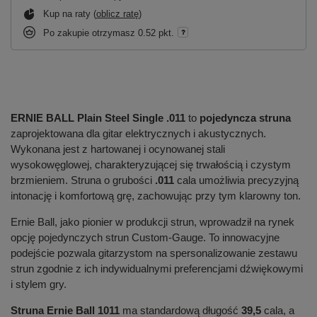
Kup na raty (
oblicz ratę
)
Po zakupie otrzymasz
0.52 pkt.
ERNIE BALL Plain Steel Single .011
to
pojedyncza struna
zaprojektowana dla gitar elektrycznych i akustycznych.
Wykonana jest z hartowanej i ocynowanej stali
wysokowęglowej, charakteryzującej się trwałością i czystym
brzmieniem. Struna o grubości
.011
cala umożliwia precyzyjną
intonację i komfortową grę, zachowując przy tym klarowny ton.
Ernie Ball, jako pionier w produkcji strun, wprowadził na rynek
opcję pojedynczych strun Custom-Gauge. To innowacyjne
podejście pozwala gitarzystom na spersonalizowanie zestawu
strun zgodnie z ich indywidualnymi preferencjami dźwiękowymi
i stylem gry.
Struna Ernie Ball 1011
ma standardową długość
39,5
cala, a