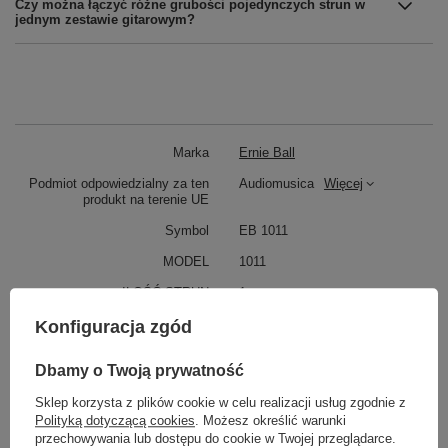
Czy można łączyć różne grubości pojedynczych strun w
jednym zestawie gitarowym?
Marka
Ernie Ball
Podmiot odpowiedzialny za ten
Audiomusica
Więcej
produkt na terenie UE
Symbol
EB 1011
MODEL
1011
ILOŚĆ STRUN
1
ROZMIAR
.011
Konfiguracja zgód
RODZAJ
Gitara Akustyczna
Dbamy o Twoją prywatność
Gitara Elektryczna
Sklep korzysta z plików cookie w celu realizacji usług zgodnie z
KATEGORIA
STRUNY
Polityką dotyczącą cookies
. Możesz określić warunki
DO GITARY AKUSTYCZNEJ
przechowywania lub dostępu do cookie w Twojej przeglądarce.