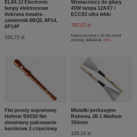
EL84 JJ Electronic
Wzmacniacz do gitary
lampy elektronowe
40W lampa 12AX7 /
dobrana kwadra -
ECC83 ultra lekki
zamiennik 6BQ5, 6P14,
787,07 zł
6P14P
Najniższa cena z 30 dni przed
335,72 zł
obniżką:
925,97 zł
-15%
Flet prosty sopranowy
Miotełki perkusyjne
Hohner B9550 flet
Rohema JB 1 Medium
drewniany palcowanie
350mm
barokowe 2-częsciowy
100,10 zł