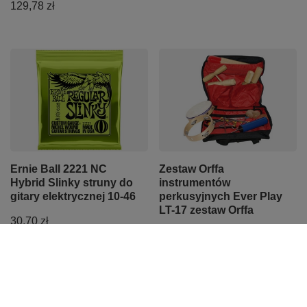
129,78 zł
Ernie Ball 2221 NC
Zestaw Orffa
Hybrid Slinky struny do
instrumentów
gitary elektrycznej 10-46
perkusyjnych Ever Play
LT-17 zestaw Orffa
30,70 zł
350,00 zł