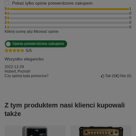
Pokaż tylko opinie potwierdzone zakupem
5
1
4
0
3
0
2
0
1
0
Kliknij ocenę aby filtrować opinie
Opinia potwierdzona zakupem
5/5
Wszystko elegancko
2022-12-29
Hubert, Poznań
Czy opinia była pomocna?
Tak
0
Nie
0
Z tym produktem nasi klienci kupowali
także