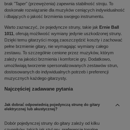
brak "Taper" (przewężenia) zapewnia stabilność stroju. To
doskonałe rozwiązanie dla muzyków ceniących indywidualność
i dbających o jakość brzmienia swojego instrumentu.
Warto zaznaczyć, że pojedyncze struny, takie jak
Ernie Ball
1011
, oferują możliwość wymiany jedynie uszkodzonej struny.
Dzięki temu gitarzyści mogą zaoszczędzić koszty i zachować
pełne brzmienie gitary, nie wymagając wymiany całego
zestawu. To szczególnie cenione przez muzyków, którym
zależy na jakości brzmienia i komforcie gry. Dodatkowo,
umożliwiają tworzenie spersonalizowanych zestawów strun,
dostosowanych do indywidualnych potrzeb i preferencji
muzycznych każdego gitarzysty.
Najczęściej zadawane pytania
Jak dobrać odpowiednią pojedynczą strunę do gitary
elektrycznej lub akustycznej?
Dobór pojedynczej struny do gitary zależy od kilku
czynników, takich jak styl gry, preferencje tonalne,