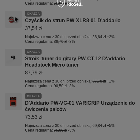
Cena regularna:
58,00 zł
-3%
OKAZJA
Czyścik do strun PW-XLR8-01 D'addario
37,54 zł
Najniższa cena z 30 dni przed obniżką:
36,64 zł
+2%
Cena regularna:
38,70 zł
-3%
OKAZJA
Stroik, tuner do gitary PW-CT-12 D'addario
Headstock Micro tuner
87,79 zł
Najniższa cena z 30 dni przed obniżką:
87,78 zł
+1%
Cena regularna:
90,50 zł
-3%
OKAZJA
D'Addario PW-VG-01 VARIGRIP Urządzenie do
ćwiczenia palców
73,53 zł
Najniższa cena z 30 dni przed obniżką:
69,84 zł
+5%
Cena regularna:
75,80 zł
-3%