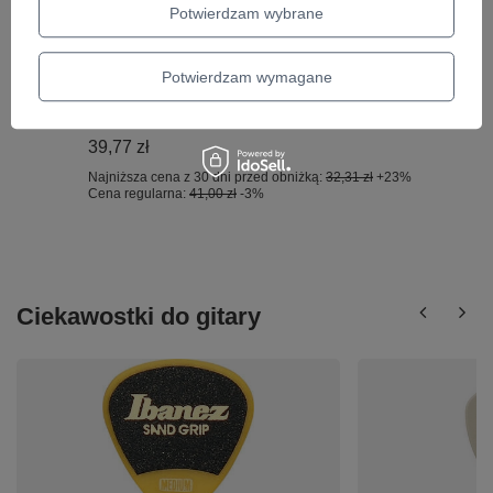
Potwierdzam wybrane
Najniższa cena z 30 dni przed obniżką:
36,64 zł
+2%
Cena regularna:
38,70 zł
-3%
OKAZJA
Potwierdzam wymagane
D'Addario GH nawilżacz do otworu
dźwiękowego gitary akustycznej
39,77 zł
Najniższa cena z 30 dni przed obniżką:
32,31 zł
+23%
Cena regularna:
41,00 zł
-3%
Ciekawostki do gitary