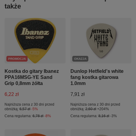
także
PROMOCJA
OKAZJA
Kostka do gitary Ibanez
Dunlop Hetfield's white
PPA16MSG-YE Sand
fang kostka gitarowa
Grip 0,8mm żółta
1.0mm
6,22 zł
7,91 zł
Najniższa cena z 30 dni przed
Najniższa cena z 30 dni przed
obniżką:
6,57 zł
-5%
obniżką:
2,60 zł
+204%
Cena regularna:
6,78 zł
-8%
Cena regularna:
8,16 zł
-3%