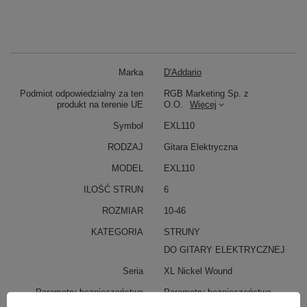
Marka
D'Addario
Podmiot odpowiedzialny za ten
RGB Marketing Sp. z
produkt na terenie UE
O.O.
Więcej
Symbol
EXL110
RODZAJ
Gitara Elektryczna
MODEL
EXL110
ILOŚĆ STRUN
6
ROZMIAR
10-46
KATEGORIA
STRUNY
DO GITARY ELEKTRYCZNEJ
Seria
XL Nickel Wound
Parametry bezpieczeństwa
Parametry bezpieczeństwa