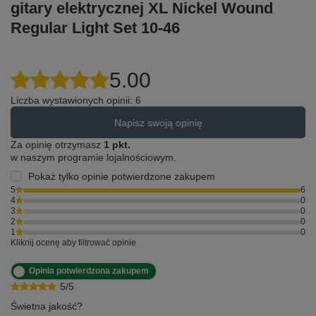
gitary elektrycznej XL Nickel Wound
Regular Light Set 10-46
5.00
Liczba wystawionych opinii: 6
Napisz swoją opinię
Za opinię otrzymasz
1 pkt.
w naszym programie lojalnościowym.
Pokaż tylko opinie potwierdzone zakupem
5
6
4
0
3
0
2
0
1
0
Kliknij ocenę aby filtrować opinie
Opinia potwierdzona zakupem
5/5
Świetna jakość?