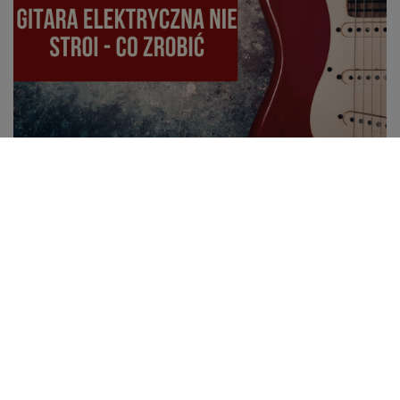
Gitara nie stroi i szybko się rozstraja? 7
najczęstszych przyczyn, regulacja i najlepsze
akcesoria do stabilnego stroju
Dlaczego gitara elektryczna szybko się rozstraja i nie
trzyma stroju? Zobacz 7 najczęstszych przyczyn
problemów ze strojeniem, sprawdź jak ustawić menzurę,
wyregulować mostek i dobrać akcesoria poprawiające
stabilność stroju gitary.
Czytaj więcej