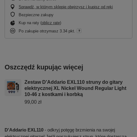
Sprawdź, w którym sklepie obejrzysz i kupisz od ręki
Bezpieczne zakupy
Kup na raty (
oblicz ratę
)
Po zakupie otrzymasz
3.34 pkt.
Oszczędź kupując więcej
Zestaw D'Addario EXL110 struny do gitary
elektrycznej XL Nickel Wound Regular Light
10-46 z kostkami i korbką
99,00 zł
D'Addario EXL110
- odkryj potęgę brzmienia na swojej
elektrycznej gitarze! Jeśli poszukujesz strun, które dostarczą