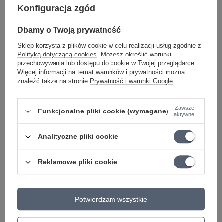
Konfiguracja zgód
Może potrzebujesz tego do gitary
Dbamy o Twoją prywatność
Sklep korzysta z plików cookie w celu realizacji usług zgodnie z
Polityką dotyczącą cookies
. Możesz określić warunki
OKAZJA
przechowywania lub dostępu do cookie w Twojej przeglądarce.
D'Addario PW-VG-01 VARIGRIP Urządzenie do
Więcej informacji na temat warunków i prywatności można
ćwiczenia palców
znaleźć także na stronie
Prywatność i warunki Google
.
73,53 zł
Najniższa cena z 30 dni przed obniżką:
69,84 zł
+5%
Cena regularna:
75,80 zł
-3%
Zawsze
Funkcjonalne pliki cookie (wymagane)
aktywne
OKAZJA
Korbka do strun DP0002 z obcinarką
Analityczne pliki cookie
D'Addario Pro-Winder
56,26 zł
Reklamowe pliki cookie
Najniższa cena z 30 dni przed obniżką:
53,09 zł
+5%
Cena regularna:
58,00 zł
-3%
OKAZJA
Potwierdzam wszystkie
Czyścik do strun PW-XLR8-01 D'addario
37,54 zł