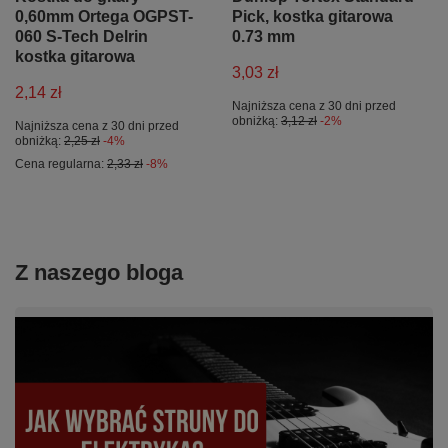
0,60mm Ortega OGPST-
Pick, kostka gitarowa
060 S-Tech Delrin
0.73 mm
kostka gitarowa
3,03 zł
2,14 zł
Najniższa cena z 30 dni przed
obniżką:
3,12 zł
-2%
Najniższa cena z 30 dni przed
obniżką:
2,25 zł
-4%
Cena regularna:
2,33 zł
-8%
Z naszego bloga