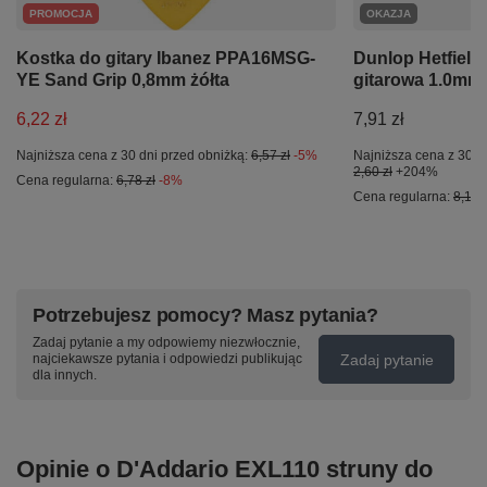
PROMOCJA
OKAZJA
Kostka do gitary Ibanez PPA16MSG-
Dunlop Hetfield'
YE Sand Grip 0,8mm żółta
gitarowa 1.0mm
6,22 zł
7,91 zł
Najniższa cena z 30 dni przed obniżką:
6,57 zł
-5%
Najniższa cena z 30 d
2,60 zł
+204%
Cena regularna:
6,78 zł
-8%
Cena regularna:
8,16 z
Potrzebujesz pomocy? Masz pytania?
Zadaj pytanie a my odpowiemy niezwłocznie,
Zadaj pytanie
najciekawsze pytania i odpowiedzi publikując
dla innych.
Opinie o D'Addario EXL110 struny do