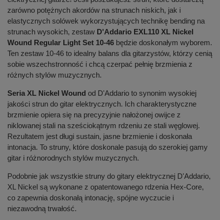
zarówno potężnych akordów na strunach niskich, jak i
elastycznych solówek wykorzystujących technikę bending na
strunach wysokich, zestaw
D'Addario EXL110 XL Nickel
Wound Regular Light Set 10-46
będzie doskonałym wyborem.
Ten zestaw 10-46 to idealny balans dla gitarzystów, którzy cenią
sobie wszechstronność i chcą czerpać pełnię brzmienia z
różnych stylów muzycznych.
Seria XL Nickel Wound
od D'Addario to synonim wysokiej
jakości strun do gitar elektrycznych. Ich charakterystyczne
brzmienie opiera się na precyzyjnie nałożonej owijce z
niklowanej stali na sześciokątnym rdzeniu ze stali węglowej.
Rezultatem jest długi sustain, jasne brzmienie i doskonała
intonacja. To struny, które doskonale pasują do szerokiej gamy
gitar i różnorodnych stylów muzycznych.
Podobnie jak wszystkie struny do gitary elektrycznej D'Addario,
XL Nickel są wykonane z opatentowanego rdzenia Hex-Core,
co zapewnia doskonałą intonację, spójne wyczucie i
niezawodną trwałość.