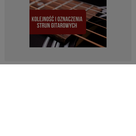
Nazwy strun w gitarze: Kompletny przewodnik
W tym przewodniku omówimy podstawowe informacje
na temat strun gitarowych, ich nazw, kolejności oraz
oznaczeń. Zapoznanie się z tymi informacjami pozwoli
Ci na lepsze zrozumienie instrumentu i ułatwi naukę gry
na gitarze.
Czytaj więcej