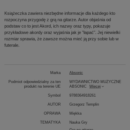
Książeczka zawiera niezbędne informacje dla każdego kto
rozpoczyna przygodę z grą na gitarze. Autor objaśnia od
podstaw co to jest Akord, ich nazwy oraz typy, pokazuje
przykładowe akordy oraz wyjaśnia jak je "łapać". Jej niewielki
rozmiar sprawia, że zawsze można mieć ją przy sobie lub w
futerale.
Marka
Absonic
Podmiot odpowiedzialny za ten
WYDAWNICTWO MUZYCZNE
produkt na terenie UE
ABSONIC
Więcej
Symbol
9788364918261
AUTOR
Grzegorz Templin
OPRAWA
Miękka
TEMATYKA
Nauka Gry
Gra na gitarze