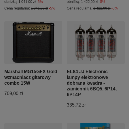
obniżką:
1 041,00 zł
-5%
obniżką:
1 422,00 zł
-5%
Cena regularna:
1 041,00 zł
-5%
Cena regularna:
1 422,00 zł
-5%
Marshall MG15GFX Gold
EL84 JJ Electronic
wzmacniacz gitarowy
lampy elektronowe
combo 15W
dobrana kwadra -
zamiennik 6BQ5, 6P14,
709,00 zł
6P14P
335,72 zł