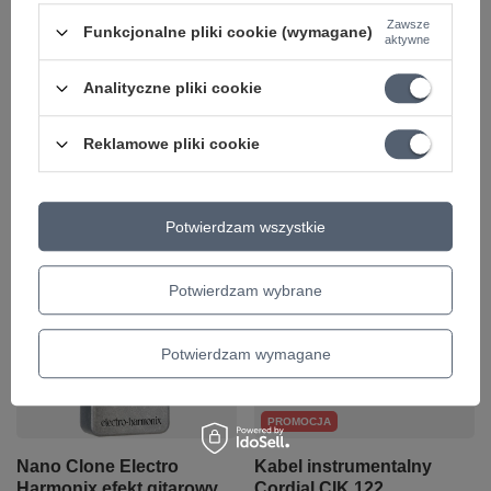
Zawsze
Funkcjonalne pliki cookie (wymagane)
Twój email
aktywne
Analityczne pliki cookie
Wyślij opinię
Reklamowe pliki cookie
Z tym produktem nasi klienci kupowali
Potwierdzam wszystkie
także
Potwierdzam wybrane
Potwierdzam wymagane
PROMOCJA
Nano Clone Electro
Kabel instrumentalny
Harmonix efekt gitarowy
Cordial CIK 122