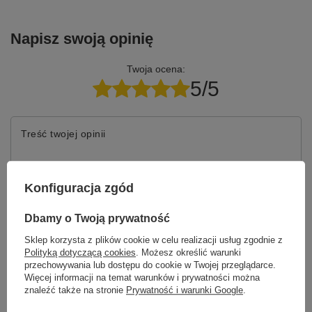
Napisz swoją opinię
Twoja ocena:
5/5
Treść twojej opinii
Konfiguracja zgód
Dodaj własne zdjęcie produktu:
Dbamy o Twoją prywatność
Sklep korzysta z plików cookie w celu realizacji usług zgodnie z
Polityką dotyczącą cookies
. Możesz określić warunki
przechowywania lub dostępu do cookie w Twojej przeglądarce.
Więcej informacji na temat warunków i prywatności można
Twoje imię
znaleźć także na stronie
Prywatność i warunki Google
.