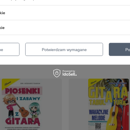
kie
r Bass Course - kurs gry
Najłatwiejsze piosenki dzie
rze basowej poziom 3
na dzwonki chromatyczne
kie
40,17 zł
ne
Potwierdzam wymagane
Po
o porównania
+ Dodaj do porównania