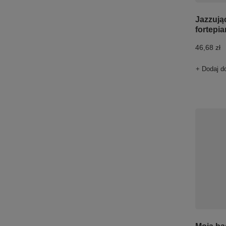
Jazzując
fortepia
46,68 zł
+ Dodaj d