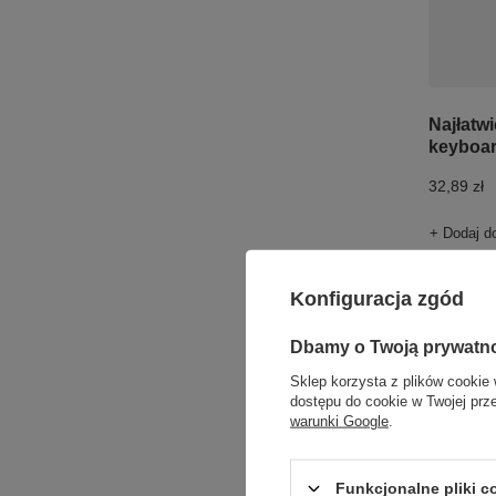
Najłatw
keyboar
32,89 zł
+ Dodaj d
Konfiguracja zgód
Dbamy o Twoją prywatn
Sklep korzysta z plików cookie 
dostępu do cookie w Twojej prz
warunki Google
.
Funkcjonalne pliki 