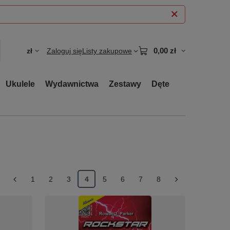
0,00 zł
zł
Zaloguj się
Listy zakupowe
Ukulele
Wydawnictwa
Zestawy
Dęte
1
2
3
4
5
6
7
8