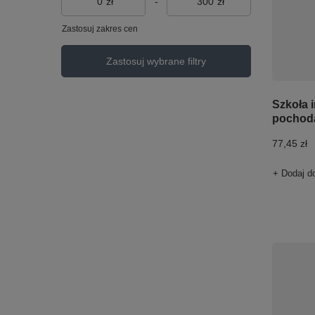
zł
-
zł
Zastosuj zakres cen
Zastosuj wybrane filtry
Szkoła 
pochod
77,45 zł
+ Dodaj d