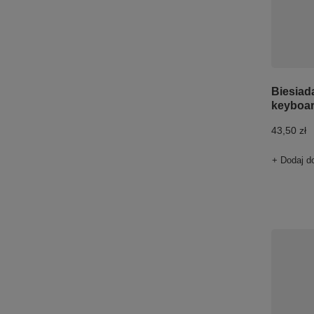
Biesiad
keyboa
43,50 zł
+ Dodaj d