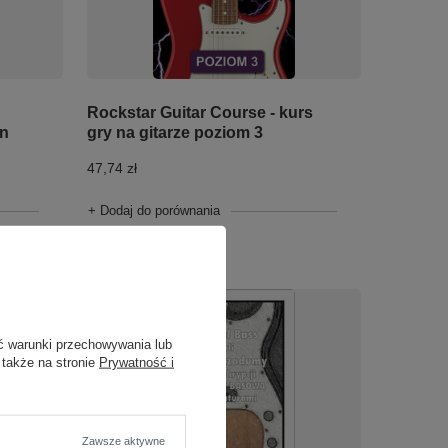
Rockstar Guitar Course - kurs
gry na gitarze poziom 3
on
47,74 zł
+ Dodaj do porównania
ć warunki przechowywania lub
 także na stronie
Prywatność i
Zawsze aktywne