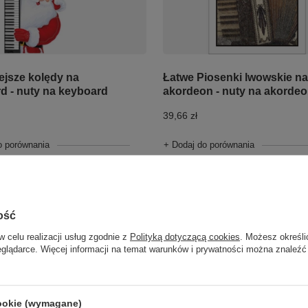
iejsze kolędy na
Łatwe Piosenki lwowskie na
d - nuty na keyboard
akordeon - nuty na akorde
39,66 zł
o porównania
+ Dodaj do porównania
ość
w celu realizacji usług zgodnie z
Polityką dotyczącą cookies
. Możesz określi
eglądarce. Więcej informacji na temat warunków i prywatności można znaleźć
cookie (wymagane)