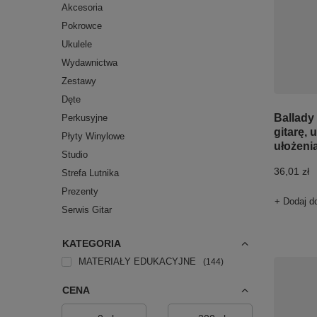
Akcesoria
Pokrowce
Ukulele
Wydawnictwa
Zestawy
Dęte
Ballady
Perkusyjne
gitarę, 
Płyty Winylowe
ułożeni
Studio
36,01 zł
Strefa Lutnika
Prezenty
+ Dodaj d
Serwis Gitar
KATEGORIA
MATERIAŁY EDUKACYJNE
144
CENA