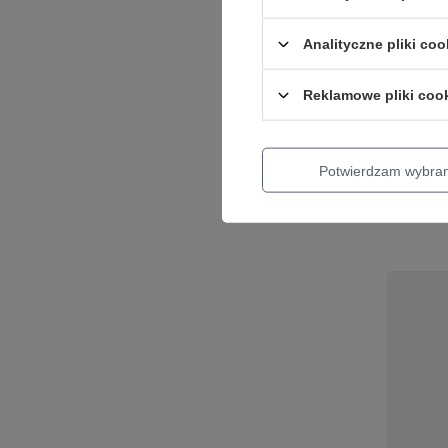
Analityczne pliki coo
Rocksta
na gita
Reklamowe pliki coo
49,80 zł
Potwierdzam wybra
+ Dodaj d