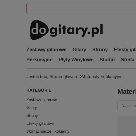
Zestawy gitarowe
Gitary
Struny
Efekty gi
Perkusyjne
Płyty Winylowe
Studio
Strefa
Jesteś tutaj:
Strona główna
Materiały Edukacyjne
KATEGORIE
Mater
Zestawy gitarowe
Zmień s
Najlepsz
Gitary
Struny
Efekty gitarowe
Wzmacniacze i kolumny