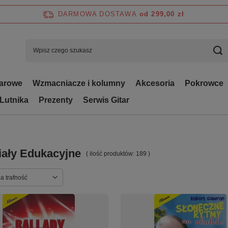
DARMOWA DOSTAWA
od 299,00 zł
tarowe
Wzmacniacze i kolumny
Akcesoria
Pokrowce
 Lutnika
Prezenty
Serwis Gitar
iały Edukacyjne
( ilość produktów:
189
)
ortowanie
a trafność