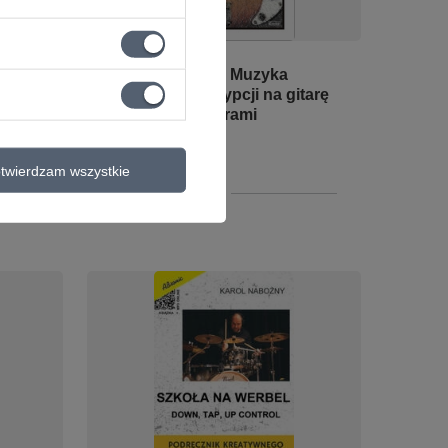
Funeral Bass czyli Muzyka
cięce
Zadumy w transkrypcji na gitarę
basową z tabulaturami
25,75 zł
twierdzam wszystkie
+ Dodaj do porównania