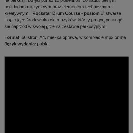
na perkusji. Dzięki ponad 12 piosenkom do nauki, pełnym
podkładom muzycznym oraz elementom technicznym i
kreatywnym, "
Rockstar Drum Course - poziom 1
" stwarza
inspirujące środowisko dla muzyków, którzy pragną posunąć
się naprzód w swojej grze na zestawie perkusyjnym.
Format
: 56 stron, A4, miękka oprawa, w komplecie mp3 online
Język wydania
: polski