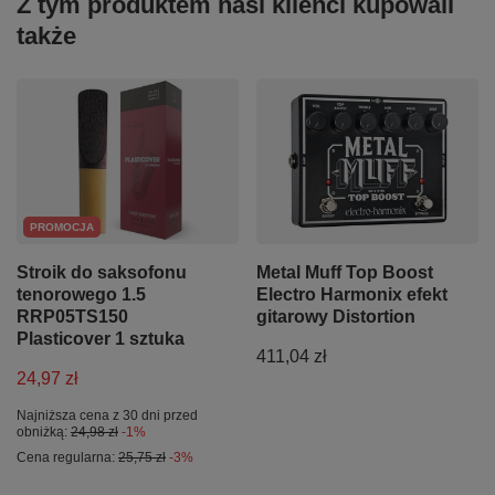
Z tym produktem nasi klienci kupowali
także
PROMOCJA
Stroik do saksofonu
Metal Muff Top Boost
tenorowego 1.5
Electro Harmonix efekt
RRP05TS150
gitarowy Distortion
Plasticover 1 sztuka
411,04 zł
24,97 zł
Najniższa cena z 30 dni przed
obniżką:
24,98 zł
-1%
Cena regularna:
25,75 zł
-3%