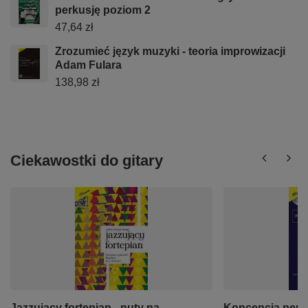
perkusję poziom 2
47,64 zł
Zrozumieć język muzyki - teoria improwizacji
Adam Fulara
138,98 zł
Ciekawostki do gitary
Jazzujący fortepian - nuty na
Koncepcja pent