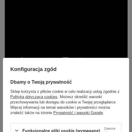
Konfiguracja zgód
Dbamy o Twoją prywatność
Sklep korzysta z plików cookie w celu realizacji usług zgodnie z
Marka
Absonic
Polityką dotyczącą cookies
. Możesz określić warunki
Podmiot odpowiedzialny za ten
WYDAWNICTWO MUZYCZNE
przechowywania lub dostępu do cookie w Twojej przeglądarce.
produkt na terenie UE
ABSONIC
Więcej
Więcej informacji na temat warunków i prywatności można
znaleźć także na stronie
Prywatność i warunki Google
.
TEMATYKA
Nauka Gry
Gra na perkusji
Zawsze
Funkcjonalne pliki cookie (wymagane)
AUTOR
Rowan J. Parker