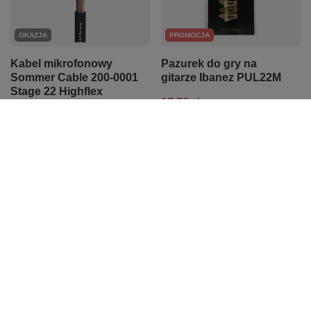
OKAZJA
PROMOCJA
Kabel mikrofonowy
Pazurek do gry na
Sommer Cable 200-0001
gitarze Ibanez PUL22M
Stage 22 Highflex
17,76 zł
2x0,22mm²
Najniższa cena z 30 dni przed
5,20 zł
obniżką:
18,72 zł
-5%
Cena regularna:
19,30 zł
-8%
Najniższa cena z 30 dni przed
obniżką:
5,20 zł
0%