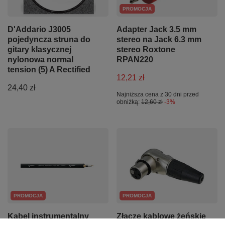
PROMOCJA
D'Addario J3005
Adapter Jack 3.5 mm
pojedyncza struna do
stereo na Jack 6.3 mm
gitary klasycznej
stereo Roxtone
nylonowa normal
RPAN220
tension (5) A Rectified
12,21 zł
24,40 zł
Najniższa cena z 30 dni przed
obniżką:
12,60 zł
-3%
PROMOCJA
PROMOCJA
Kabel instrumentalny
Złącze kablowe żeńskie