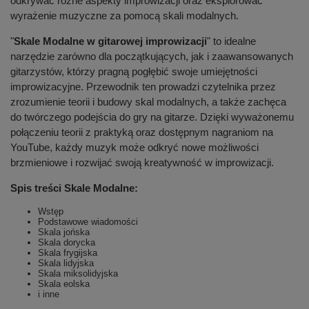
odkrywać różne aspekty improwizacji oraz eksplorować
wyrażenie muzyczne za pomocą skali modalnych.
"
Skale Modalne w gitarowej improwizacji
" to idealne
narzędzie zarówno dla początkujących, jak i zaawansowanych
gitarzystów, którzy pragną pogłębić swoje umiejętności
improwizacyjne. Przewodnik ten prowadzi czytelnika przez
zrozumienie teorii i budowy skal modalnych, a także zachęca
do twórczego podejścia do gry na gitarze. Dzięki wyważonemu
połączeniu teorii z praktyką oraz dostępnym nagraniom na
YouTube, każdy muzyk może odkryć nowe możliwości
brzmieniowe i rozwijać swoją kreatywność w improwizacji.
Spis treści Skale Modalne:
Wstęp
Podstawowe wiadomości
Skala jońska
Skala dorycka
Skala frygijska
Skala lidyjska
Skala miksolidyjska
Skala eolska
i inne