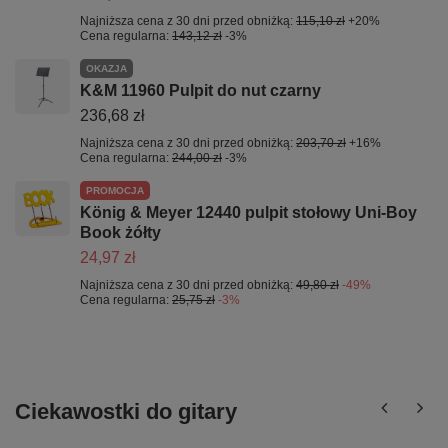
Najniższa cena z 30 dni przed obniżką:
115,10 zł
+20%
Cena regularna:
143,12 zł
-3%
OKAZJA
K&M 11960 Pulpit do nut czarny
236,68 zł
Najniższa cena z 30 dni przed obniżką:
203,70 zł
+16%
Cena regularna:
244,00 zł
-3%
PROMOCJA
König & Meyer 12440 pulpit stołowy Uni-Boy
Book żółty
24,97 zł
Najniższa cena z 30 dni przed obniżką:
49,80 zł
-49%
Cena regularna:
25,75 zł
-3%
Ciekawostki do gitary