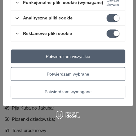
Zawsze
Funkcjonalne pliki cookie (wymagane)
aktywne
40. Na zdrowie gospodarzy;
41. Od Poznania jedzie fura;
Analityczne pliki cookie
42. Niech mu gwiazdka pomyślności;
Reklamowe pliki cookie
43. Panna Walercia;
44. Niech żyje;
Potwierdzam wszystkie
45. Pieśń filaretów;
Potwierdzam wybrane
46. Niech żyje nam;
47. Pieśń opryszków;
Potwierdzam wymagane
48. Toast imieninowy;
49. Pija Kuba do Jakuba;
50. Piosenki dziadowska;
51. Toast urodzinowy;