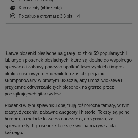
Kup na raty (
oblicz ratę
)
Po zakupie otrzymasz
3.3 pkt.
"Łatwe piosenki biesiadne na gitarę" to zbiór 59 popularnych i
lubianych piosenek biesiadnych, które są idealne do wspólnego
śpiewania i zabawy podczas spotkań towarzyskich i imprez
okolicznościowych. Śpiewnik ten został specjalnie
skomponowany w prostym układzie, aby umożliwić łatwe i
przyjemne odtwarzanie tych piosenek na gitarze przez
początkujących gitarzystów.
Piosenki w tym śpiewniku obejmują różnorodne tematy, w tym
toasty, życzenia, zabawne anegdoty i historie. Teksty są pełne
humoru, a melodie łatwe do nauczenia, co sprawia, że
śpiewanie tych piosenek staje się świetną rozrywką dla
każdego.