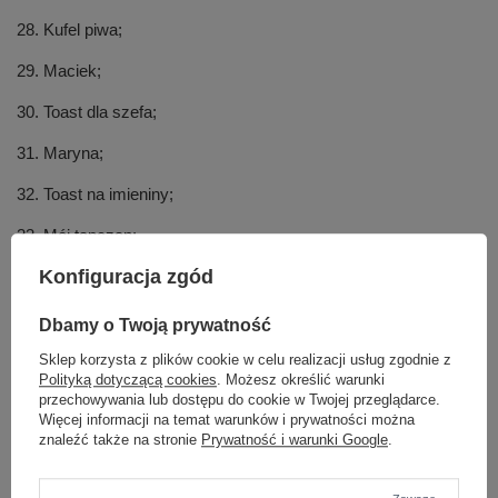
28. Kufel piwa;
29. Maciek;
30. Toast dla szefa;
31. Maryna;
32. Toast na imieniny;
33. Mój tapczan;
Konfiguracja zgód
34. Na Bałutach zabawa;
35. Toast dla przyjaciela;
Dbamy o Twoją prywatność
36. Na Hawajach;
Sklep korzysta z plików cookie w celu realizacji usług zgodnie z
Polityką dotyczącą cookies
. Możesz określić warunki
37. Na plaży;
przechowywania lub dostępu do cookie w Twojej przeglądarce.
Więcej informacji na temat warunków i prywatności można
38. Toast dla ukochanej osoby;
znaleźć także na stronie
Prywatność i warunki Google
.
39. Nasi chłopcy pracowici;