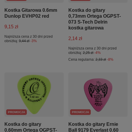
Kostka Gitarowa 0.6mm
Kostka do gitary
Dunlop EVHP02 red
0,73mm Ortega OGPST-
073 S-Tech Delrin
9,15 zł
kostka gitarowa
Najniższa cena z 30 dni przed
2,14 zł
obniżką:
9,44 zł
-3%
Najniższa cena z 30 dni przed
obniżką:
2,25 zł
-4%
Cena regularna:
2,33 zł
-8%
PROMOCJA
PROMOCJA
Kostka do gitary
Kostka do gitary Ernie
0,60mm Ortega OGPST-
Ball 9179 Everlast 0.60