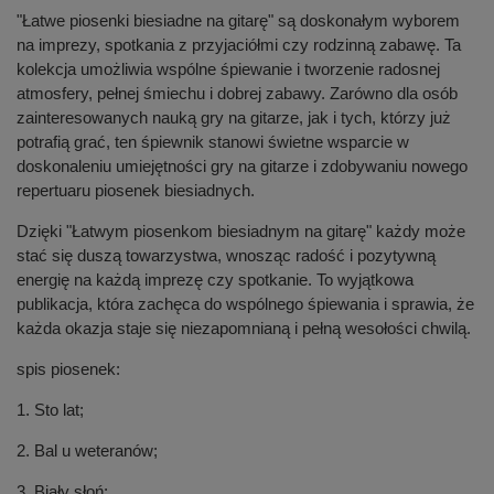
"Łatwe piosenki biesiadne na gitarę" są doskonałym wyborem
na imprezy, spotkania z przyjaciółmi czy rodzinną zabawę. Ta
kolekcja umożliwia wspólne śpiewanie i tworzenie radosnej
atmosfery, pełnej śmiechu i dobrej zabawy. Zarówno dla osób
zainteresowanych nauką gry na gitarze, jak i tych, którzy już
potrafią grać, ten śpiewnik stanowi świetne wsparcie w
doskonaleniu umiejętności gry na gitarze i zdobywaniu nowego
repertuaru piosenek biesiadnych.
Dzięki "Łatwym piosenkom biesiadnym na gitarę" każdy może
stać się duszą towarzystwa, wnosząc radość i pozytywną
energię na każdą imprezę czy spotkanie. To wyjątkowa
publikacja, która zachęca do wspólnego śpiewania i sprawia, że
każda okazja staje się niezapomnianą i pełną wesołości chwilą.
spis piosenek:
1. Sto lat;
2. Bal u weteranów;
3. Biały słoń;