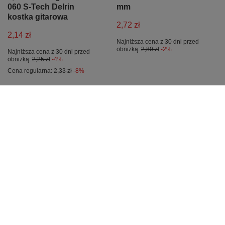
060 S-Tech Delrin
mm
kostka gitarowa
2,72 zł
2,14 zł
Najniższa cena z 30 dni przed
obniżką:
2,80 zł
-2%
Najniższa cena z 30 dni przed
obniżką:
2,25 zł
-4%
Cena regularna:
2,33 zł
-8%
PROMOCJA
PROMOCJA
Dunlop Tortex Standard
Strap lock Ernie Ball
Pick kostka gitarowa 0.5
5621 do gitary
mm
elektrycznej
pomarańczowy
2,83 zł