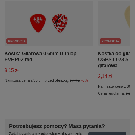
PROMOCJA
PROMOCJA
Kostka Gitarowa 0.6mm Dunlop
Kostka do gitar
EVHP02 red
OGPST-073 S-Te
gitarowa
9,15 zł
2,14 zł
Najniższa cena z 30 dni przed obniżką:
9,44 zł
-3%
Najniższa cena z 30 d
Cena regularna:
2,33 z
Potrzebujesz pomocy? Masz pytania?
Zadaj pytanie a my odpowiemy niezwłocznie,