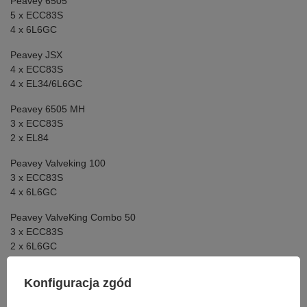
Peavey 6505
5 x ECC83S
4 x 6L6GC
Peavey JSX
4 x ECC83S
4 x EL34/6L6GC
Peavey 6505 MH
3 x ECC83S
2 x EL84
Peavey Valveking 100
3 x ECC83S
4 x 6L6GC
Peavey ValveKing Combo 50
3 x ECC83S
2 x 6L6GC
Peavey 3120
Konfiguracja zgód
4 x ECC83S
4 x EL34/6L6GC