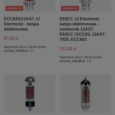
PROMOCJA
PROMOCJA
ECC83S/12AX7 JJ
E83CC JJ Electronic
Electronic - lampa
lampa elektronowa -
elektronowa
zamiennik 12AX7.
E83CC / ECC83, 12AX7,
87,42 zł
7025, ECC803
Najniższa cena z 30 dni przed
121,83 zł
obniżką:
94,00 zł
-7%
Najniższa cena z 30 dni przed
obniżką:
131,00 zł
-7%