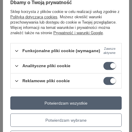
Dbamy o Twoją prywatność
Peavey 5150
Sklep korzysta z plików cookie w celu realizacji usług zgodnie z
5 x ECC83S
Polityką dotyczącą cookies
. Możesz określić warunki
4 x 6L6GC
przechowywania lub dostępu do cookie w Twojej przeglądarce.
Więcej informacji na temat warunków i prywatności można
Peavey Delta Blues
znaleźć także na stronie
Prywatność i warunki Google
.
3 x ECC83S
4 x EL84
Zawsze
Funkcjonalne pliki cookie (wymagane)
aktywne
Peavey 5150 II
6 x ECC83S
Analityczne pliki cookie
4 x 6L6GC
Peavey Invective Mini
Reklamowe pliki cookie
3 x ECC83S
2 x EL84
Peavey Valveking Combo 20
Potwierdzam wszystkie
3 x ECC83S
2 x EL34
Potwierdzam wybrane
Peavey Valveking 20 MH
3 x ECC83S