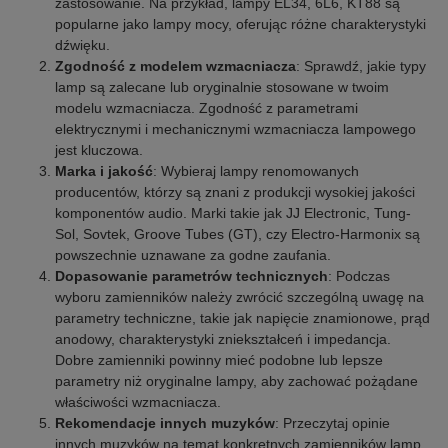
zastosowanie. Na przykład, lampy EL34, 6L6, KT88 są
popularne jako lampy mocy, oferując różne charakterystyki
dźwięku.
Zgodność z modelem wzmacniacza
: Sprawdź, jakie typy
lamp są zalecane lub oryginalnie stosowane w twoim
modelu wzmacniacza. Zgodność z parametrami
elektrycznymi i mechanicznymi wzmacniacza lampowego
jest kluczowa.
Marka i jakość
: Wybieraj lampy renomowanych
producentów, którzy są znani z produkcji wysokiej jakości
komponentów audio. Marki takie jak JJ Electronic, Tung-
Sol, Sovtek, Groove Tubes (GT), czy Electro-Harmonix są
powszechnie uznawane za godne zaufania.
Dopasowanie parametrów technicznych
: Podczas
wyboru zamienników należy zwrócić szczególną uwagę na
parametry techniczne, takie jak napięcie znamionowe, prąd
anodowy, charakterystyki zniekształceń i impedancja.
Dobre zamienniki powinny mieć podobne lub lepsze
parametry niż oryginalne lampy, aby zachować pożądane
właściwości wzmacniacza.
Rekomendacje innych muzyków
: Przeczytaj opinie
innych muzyków na temat konkretnych zamienników lamp.