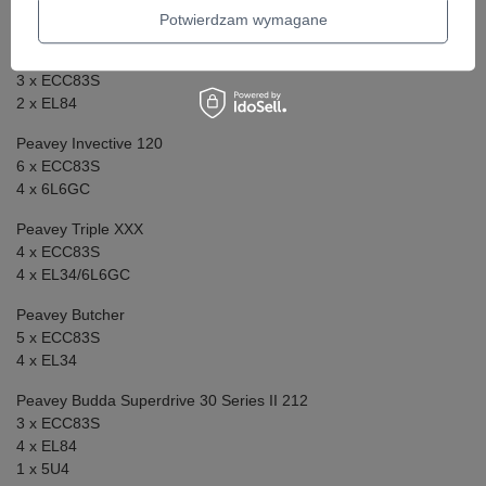
2 x EL84
Potwierdzam wymagane
Peavey Classic 20 MH
3 x ECC83S
2 x EL84
Peavey Invective 120
6 x ECC83S
4 x 6L6GC
Peavey Triple XXX
4 x ECC83S
4 x EL34/6L6GC
Peavey Butcher
5 x ECC83S
4 x EL34
Peavey Budda Superdrive 30 Series II 212
3 x ECC83S
4 x EL84
1 x 5U4