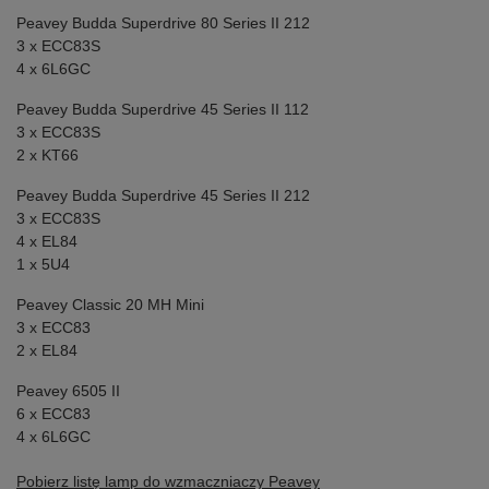
Peavey Budda Superdrive 80 Series II 212
3 x ECC83S
4 x 6L6GC
Peavey Budda Superdrive 45 Series II 112
3 x ECC83S
2 x KT66
Peavey Budda Superdrive 45 Series II 212
3 x ECC83S
4 x EL84
1 x 5U4
Peavey Classic 20 MH Mini
3 x ECC83
2 x EL84
Peavey 6505 II
6 x ECC83
4 x 6L6GC
Pobierz listę lamp do wzmaczniaczy Peavey