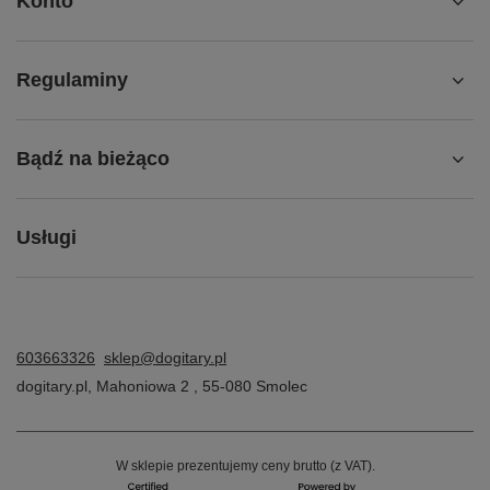
Konto
Regulaminy
Bądź na bieżąco
Usługi
603663326
sklep@dogitary.pl
dogitary.pl
,
Mahoniowa 2
,
55-080
Smolec
W sklepie prezentujemy ceny brutto (z VAT).