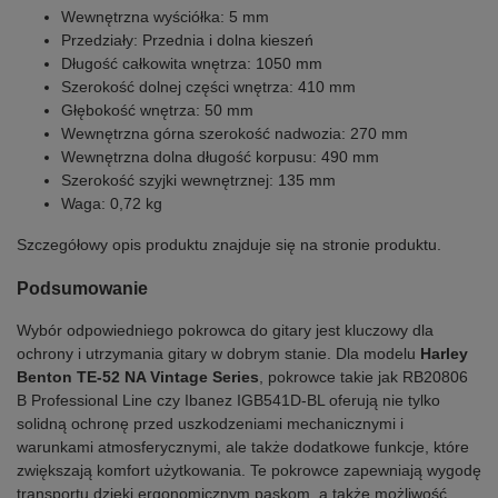
Wewnętrzna wyściółka: 5 mm
Przedziały: Przednia i dolna kieszeń
Długość całkowita wnętrza: 1050 mm
Szerokość dolnej części wnętrza: 410 mm
Głębokość wnętrza: 50 mm
Wewnętrzna górna szerokość nadwozia: 270 mm
Wewnętrzna dolna długość korpusu: 490 mm
Szerokość szyjki wewnętrznej: 135 mm
Waga: 0,72 kg
Szczegółowy opis produktu znajduje się na stronie produktu.
Podsumowanie
Wybór odpowiedniego pokrowca do gitary jest kluczowy dla
ochrony i utrzymania gitary w dobrym stanie. Dla modelu
Harley
Benton TE-52 NA Vintage Series
, pokrowce takie jak RB20806
B Professional Line czy Ibanez IGB541D-BL oferują nie tylko
solidną ochronę przed uszkodzeniami mechanicznymi i
warunkami atmosferycznymi, ale także dodatkowe funkcje, które
zwiększają komfort użytkowania. Te pokrowce zapewniają wygodę
transportu dzięki ergonomicznym paskom, a także możliwość