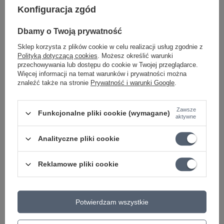
Konfiguracja zgód
Dbamy o Twoją prywatność
Sklep korzysta z plików cookie w celu realizacji usług zgodnie z
Polityką dotyczącą cookies
. Możesz określić warunki
przechowywania lub dostępu do cookie w Twojej przeglądarce.
Więcej informacji na temat warunków i prywatności można
Kup teraz
znaleźć także na stronie
Prywatność i warunki Google
.
Zawsze
Pokrowiec na gitarę elektryczną Ibanez IGB541D-BL
w kolorze
Funkcjonalne pliki cookie (wymagane)
aktywne
denim to doskonała opcja dla właścicieli
gitary Harley Benton
TE-52 NA Vintage Series
, zapewniająca solidną ochronę dzięki
Analityczne pliki cookie
wyściełanemu dnu i bocznym ściankom. Jego przemyślany design
oferuje nie tylko bezpieczeństwo instrumentu podczas transportu,
ale także wygodę i styl, co czyni go idealnym wyborem zarówno
Reklamowe pliki cookie
na scenę, jak i do studia.
Wysokość w pionie, ok. 430 mm
Potwierdzam wszystkie
Długość wewnętrzna 1055 mm
Rozstaw osi, wewnątrz 150 mm