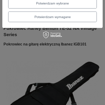
Rozstaw osi, wewnątrz 405 mm
Potwierdzam wybrane
Średnica wewnętrzna 55 mm
Waga 1100g
Potwierdzam wymagane
Szczegółowy opis produktu znajduje się na stronie produktu.
Pokrowiec Harley Benton TE-52 NA Vintage
Series
Pokrowiec na gitarę elektryczną Ibanez IGB101