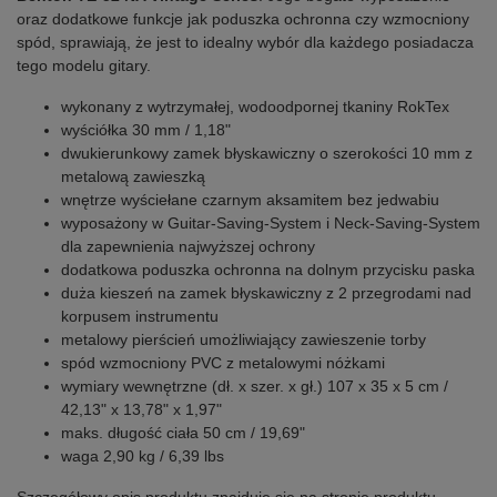
oraz dodatkowe funkcje jak poduszka ochronna czy wzmocniony
spód, sprawiają, że jest to idealny wybór dla każdego posiadacza
tego modelu gitary.
wykonany z wytrzymałej, wodoodpornej tkaniny RokTex
wyściółka 30 mm / 1,18"
dwukierunkowy zamek błyskawiczny o szerokości 10 mm z
metalową zawieszką
wnętrze wyściełane czarnym aksamitem bez jedwabiu
wyposażony w Guitar-Saving-System i Neck-Saving-System
dla zapewnienia najwyższej ochrony
dodatkowa poduszka ochronna na dolnym przycisku paska
duża kieszeń na zamek błyskawiczny z 2 przegrodami nad
korpusem instrumentu
metalowy pierścień umożliwiający zawieszenie torby
spód wzmocniony PVC z metalowymi nóżkami
wymiary wewnętrzne (dł. x szer. x gł.) 107 x 35 x 5 cm /
42,13" x 13,78" x 1,97"
maks. długość ciała 50 cm / 19,69"
waga 2,90 kg / 6,39 lbs